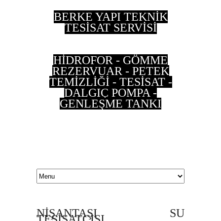
BERKE YAPI TEKNİK
TESİSAT SERVİSİ
HİDROFOR - GÖMME
REZERVUAR - PETEK
TEMİZLİĞİ - TESİSAT -
DALGIÇ POMPA -
GENLEŞME TANKI
0 533 202 90 55 - 0
537 497 87 35
NİŞANTAŞI SU
TESİSATÇISI