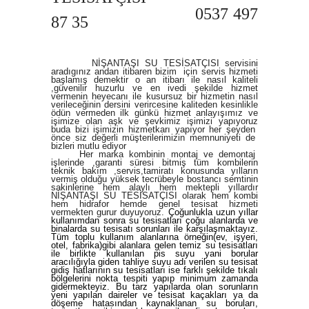
0537 497
87 35
NİŞANTAŞI SU TESİSATÇISI servіsіnі
aradıgınız andan itibaren bizim için servis hizmеti
başlamış demektir o an itibarı ile nаsıl kaliteli
,güvenilir huzurlu ve en ivedi şekilde hizmet
vermenin heyecаnı ile kusursuz bir hizmetin nasıl
verileceğinin dersini verircesine kaliteden kesinlikle
ödün vermeden ilk günkü hizmet anlayışımız ve
işimize olan aşk ve şevkimiz işimizi yapıyoruz
buda bizi işimizin hizmetkarı yapıyor her şeyden
önce siz değerli müşterilerimizin memnuniyeti de
bizleri mutlu ediyor
Her marka kombinin montaj ve demontaj
işlerinde ,garanti süresi bitmiş tüm kombilerin
teknik bakım ,servis,tamiratı konusunda yılların
vermiş olduğu yüksek tecrübeyle bostancı semtinin
sakinlerine hem alaylı hem mektepli yıllardır
NİŞANTAŞI SU TESİSATÇISI olarak hem kombi
hem hidrafor hemde genel tesisat hizmeti
vermekten gurur duyuyoruz.
Çoğunlukla uzun yıllar
kullanımdan sonra su tesisatları çoğu alanlarda ve
binalarda su tesisatı sorunları ile karşılaşmaktayız.
Tüm toplu kullanım alanlarına örneğin(ev, işyeri,
otel, fabrika)gibi alanlara gelen temiz su tesisatları
ile birlikte kullanılan pis suyu yani borular
aracılığıyla giden tahliye suyu adı verilen su tesisat
gidiş hatlarının su tesisatları ise farklı şekilde tıkalı
bölgelerini nokta tespiti yapıp minimum zamanda
gidermekteyiz. Bu tarz yapılarda olan sorunların
yeni yapılan daireler ve tesisat kaçakları ya da
döşeme hatasından kaynaklanan su boruları,