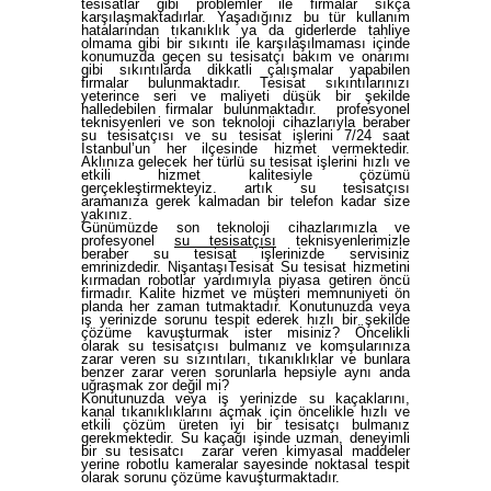
tesisatlar gibi problemler ile firmalar sıkça
karşılaşmaktadırlar. Yaşadığınız bu tür kullanım
hatalarından tıkanıklık ya da giderlerde tahliye
olmama gibi bir sıkıntı ile karşılaşılmaması içinde
konumuzda geçen su tesisatçı bakım ve onarımı
gibi sıkıntılarda dikkatli çalışmalar yapabilen
firmalar bulunmaktadır. Tesisat sıkıntılarınızı
yeterince seri ve maliyeti düşük bir şekilde
halledebilen firmalar bulunmaktadır.
profesyonel
teknisyenleri ve son teknoloji cihazlarıyla beraber
su tesisatçısı ve su tesisat işlerini 7/24 saat
İstanbul’un her ilçesinde hizmet vermektedir.
Aklınıza gelecek her türlü su tesisat işlerini hızlı ve
etkili hizmet kalitesiyle çözümü
gerçekleştirmekteyiz. artık su tesisatçısı
aramanıza gerek kalmadan bir telefon kadar size
yakınız.
Günümüzde son teknoloji cihazlarımızla ve
profesyonel
su tesisatçısı
teknisyenlerimizle
beraber su tesisat işlerinizde servisiniz
emrinizdedir. NişantaşıTesisat Su tesisat hizmetini
kırmadan robotlar yardımıyla piyasa getiren öncü
firmadır. Kalite hizmet ve müşteri memnuniyeti ön
planda her zaman tutmaktadır. Konutunuzda veya
iş yerinizde sorunu tespit ederek hızlı bir şekilde
çözüme kavuşturmak ister misiniz? Öncelikli
olarak
su tesisatçısı
bulmanız ve komşularınıza
zarar veren su sızıntıları, tıkanıklıklar ve
bunlara
benzer zarar veren sorunlarla hepsiyle aynı anda
uğraşmak zor değil mi?
Konutunuzda veya iş yerinizde su kaçaklarını,
kanal tıkanıklıklarını açmak için öncelikle hızlı ve
etkili çözüm üreten iyi bir tesisatçı bulmanız
gerekmektedir. Su kaçağı işinde uzman, deneyimli
bir
su tesisatcı
zarar veren kimyasal maddeler
yerine robotlu kameralar sayesinde noktasal tespit
olarak sorunu çözüme kavuşturmaktadır.