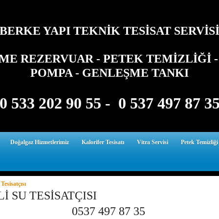
BERKE YAPI TEKNİK TESİSAT SERVİS
E REZERVUAR - PETEK TEMİZLİĞİ - 
POMPA - GENLEŞME TANKI
0 533 202 90 55 - 0 537 497 87 3
Doğalgaz Hizmetlerimiz
Kalorifer Tesisatı
Vitra Servisi
Petek Temizliği
 Tesisatçısı
Lİ SU TESİSATÇISI
537 497 87 35