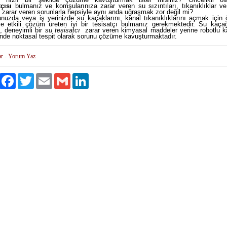
tçısı
bulmanız ve komşularınıza zarar veren su sızıntıları, tıkanıklıklar ve
 zarar veren sorunlarla hepsiyle aynı anda uğraşmak zor değil mi?
nuzda veya iş yerinizde su kaçaklarını, kanal tıkanıklıklarını açmak için ö
ve etkili çözüm üreten iyi bir tesisatçı bulmanız gerekmektedir. Su kaçağ
 deneyimli bir
su tesisatcı
zarar veren kimyasal maddeler yerine robotlu k
nde noktasal tespit olarak sorunu çözüme kavuşturmaktadır.
ar
-
Yorum Yaz
Paylaş
Facebook
Twitter
Email
Gmail
LinkedIn