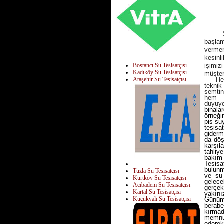
ŞİŞLİ
başlam
vermen
kesinl
Bostancı Su Tesisatçısı
işimiz
Kadıköy Su Tesisatçısı
müşter
Ataşehir Su Tesisatçısı
Her ma
teknik
semtin
hem 
duyuyo
binala
örneğin
pis su
tesisa
giderm
da döş
karşıl
tahliy
bakım 
Tesisa
bulunm
Tuzla Su Tesisatçısı
ve su 
Kurtköy Su Tesisatçısı
gelec
Acıbadem Su Tesisatçısı
gerçek
Kartal Su Tesisatçısı
yakını
Küçükyalı Su Tesisatçısı
Günümü
berabe
kırmad
memnun
edere