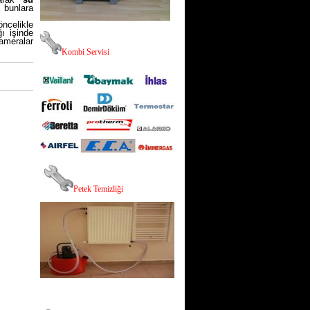
bunlara
ncelikle
ı işinde
ameralar
K
ombi Servisi
P
etek Temizliği