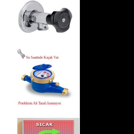
Su Saatinde Kaçak Var
Peteklerin Alt Tarafı Isınmıyor