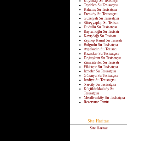
Kuyubaşı Su Tesisatçıs
Taşdelen Su Tesisatçısı
Kalamış Su Tesisatçısı
Erenköy Su Tesisatçısı
Güzelyalı Su Tesisatçısı
Süreyyaplajı Su Tesisatı
Dudullu Su Tesisatçısı
Bayramoğlu Su Tesisatı
Kayışdağı Su Tesisatı
Zeynep Kamil Su Tesisatı
Bulgurlu Su Tesisatçısı
Ayşekadın Su Tesisatı
Kazasker Su Tesisatçısı
Doğuşkent Su Tesisatçısı
Zümrütevler Su Tesisatı
Fikirtepe Su Tesisatçısı
İçmeler Su Tesisatçısı
Gülsuyu Su Tesisatçısı
İcadiye Su Tesisatçısı
Narcity Su Tesisatçısı
Küçükbakkalköy Su
Tesisatçısı
Merdivenköy Su Tesisatçısı
Rezervuar Tamiri
Site Haritası
Site Haritası