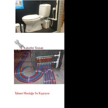
Kalorifer Tesisatı
Taharet Musluğu Su Kaçırıyor