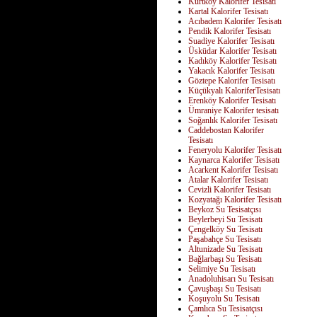
Kurtköy Kalorifer Tesisatı
Kartal Kalorifer Tesisatı
Acıbadem Kalorifer Tesisatı
Pendik Kalorifer Tesisatı
Suadiye Kalorifer Tesisatı
Üsküdar Kalorifer Tesisatı
Kadıköy Kalorifer Tesisatı
Yakacık Kalorifer Tesisatı
Göztepe Kalorifer Tesisatı
Küçükyalı KaloriferTesisatı
Erenköy Kalorifer Tesisatı
Ümraniye Kalorifer tesisatı
Soğanlık Kalorifer Tesisatı
Caddebostan Kalorifer
Tesisatı
Feneryolu Kalorifer Tesisatı
Kaynarca Kalorifer Tesisatı
Acarkent Kalorifer Tesisatı
Atalar Kalorifer Tesisatı
Cevizli Kalorifer Tesisatı
Kozyatağı Kalorifer Tesisatı
Beykoz Su Tesisatçısı
Beylerbeyi Su Tesisatı
Çengelköy Su Tesisatı
Paşabahçe Su Tesisatı
Altunizade Su Tesisatı
Bağlarbaşı Su Tesisatı
Selimiye Su Tesisatı
Anadoluhisarı Su Tesisatı
Çavuşbaşı Su Tesisatı
Koşuyolu Su Tesisatı
Çamlıca Su Tesisatçısı