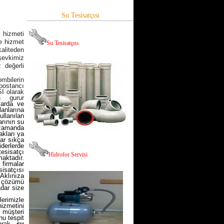
Su Tesisatçısı
 hizmеti
de hizmet
Su Tesisatçısı
kaliteden
şevkimiz
 değerli
mbilerin
bostancı
I olarak
 gurur
larda ve
anlarına
ullanılan
arının su
 zamanda
akları ya
lar sıkça
derlerde
esisatçı
Hid
rofor Servisi
aktadır.
 firmalar
sisatçısı
Aklınıza
e çözümü
adar size
lerimizle
hizmetini
 müşteri
u tespit
arak
su