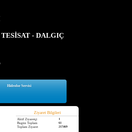
İ
TESİSAT - DALGIÇ
5
Hidrofor Servisi
Ziyaret Bilgileri
Aktif Ziyaretçi
1
Bugün Toplam
61
Toplam Ziyaret
217469