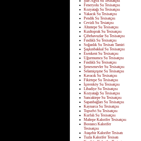
Şile-Ağva Su Tesisatçısı
Feneryolu Su Tesisatçısı
Kozyatağı Su Tesisatçısı
Yakacık Su Tesisatçısı
Pendik Su Tesisatçısı
Cevizli Su Tesiatçısı
Altıntepe Su Tesisatçısı
Kızıltoprak Su Tesisatçısı
Çiftehavuzlar Su Tesisatçısı
Fındıklı Su Tesisatçısı
Soğanlık Su Tesisatı Tamiri
Şaşkınbakkal Su Tesisatçısı
Esenkent Su Tesisatçısı
Uğurmumcu Su Tesisatçısı
Fındıklı Su Tesisatçısı
Şenesenevler Su Tesisatçısı
Selamiçeşme Su Tesisatçısı
Kavacık Su Tesisatçısı
Fikirtepe Su Tesisatçısı
İçerenköy Su Tesisatçısı
Libadiye Su Tesisatçısı
Kozyatağı Su Tesisatçısı
Sancaktepe Su Tesisatçısı
Sapanbağları Su Tesisatçısı
Kaynarca Su Tesisatçısı
Topselvi Su Tesisatçısı
Kurfalı Su Tesisatçısı
Maltepe Kalorifer Tesisatçısı
Bostancı Kalorifer
Tesisatçısı
Ataşehir Kalorifer Tesisatı
Tuzla Kalorifer Tesisatı