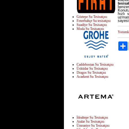
tesisa
benzer
Konutu
hızlı 
Göztepe Su Tesisatçısı
uzman,
sayesi
Fenerbahçe Su tesisatçısı
Suadiye Su Tesisatçısı
Moda Su Tesisatçısı
Yoruml
Caddebostan Su Tesisatçısı
Üsküdar Su Tesisatçısı
Dragos Su Tesisatçısı
Acarkent Su Tesisatçısı
İdealtepe Su Tesisatçısı
Atalar Su Tesisatçısı
Ümraniye Su Tesisatçısı