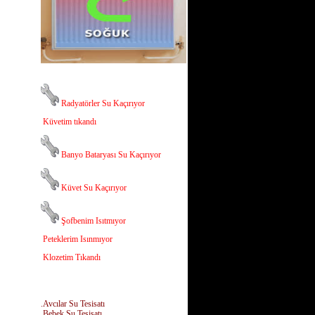
Radyatörler Su Kaçırıyor
Küvetim tıkandı
Banyo Bataryası Su Kaçırıyor
Küvet Su Kaçırıyor
Şofbenim Isıtmıyor
Peteklerim Isınmıyor
Klozetim Tıkandı
.Avcılar Su Tesisatı
.Bebek Su Tesisatı