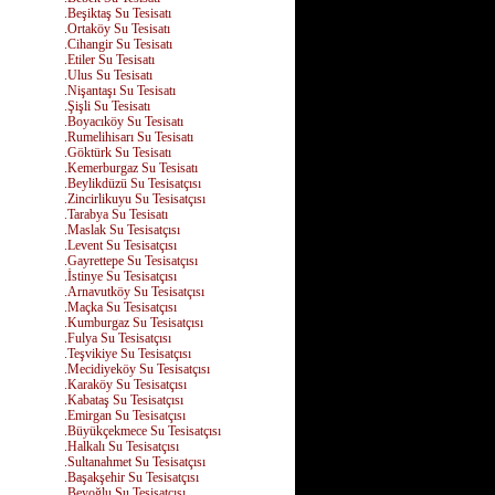
.Beşiktaş Su Tesisatı
.Ortaköy Su Tesisatı
.Cihangir Su Tesisatı
.Etiler Su Tesisatı
.Ulus Su Tesisatı
.Nişantaşı Su Tesisatı
.Şişli Su Tesisatı
.Boyacıköy Su Tesisatı
.Rumelihisarı Su Tesisatı
.Göktürk Su Tesisatı
.Kemerburgaz Su Tesisatı
.Beylikdüzü Su Tesisatçısı
.Zincirlikuyu Su Tesisatçısı
.Tarabya Su Tesisatı
.Maslak Su Tesisatçısı
.Levent Su Tesisatçısı
.Gayrettepe Su Tesisatçısı
.İstinye Su Tesisatçısı
.Arnavutköy Su Tesisatçısı
.Maçka Su Tesisatçısı
.Kumburgaz Su Tesisatçısı
.Fulya Su Tesisatçısı
.Teşvikiye Su Tesisatçısı
.Mecidiyeköy Su Tesisatçısı
.Karaköy Su Tesisatçısı
.Kabataş Su Tesisatçısı
.Emirgan Su Tesisatçısı
.Büyükçekmece Su Tesisatçısı
.Halkalı Su Tesisatçısı
.Sultanahmet Su Tesisatçısı
.Başakşehir Su Tesisatçısı
.Beyoğlu Su Tesisatçısı