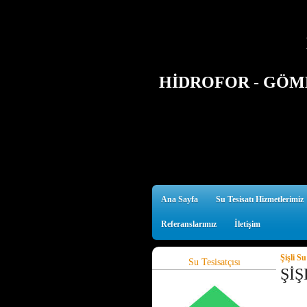
HİDROFOR - GÖMM
Ana Sayfa
Su Tesisatı Hizmetlerimiz
Referanslarımız
İletişim
Şişli Su
Su Tesisatçısı
ŞİŞ
0