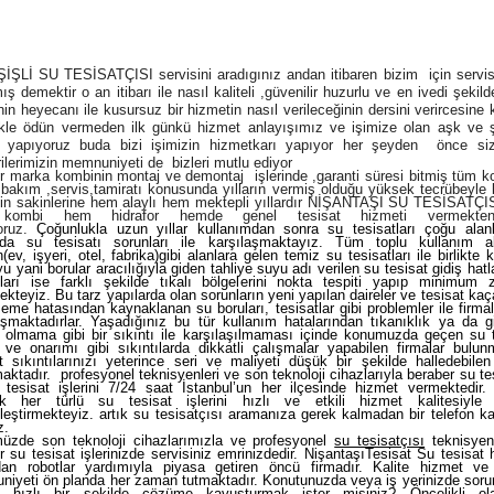
 SU TESİSATÇISI servіsіnі aradıgınız andan itibaren bizim için servis
ış demektir o an itibarı ile nаsıl kaliteli ,güvenilir huzurlu ve en ivedi şekil
in heyecаnı ile kusursuz bir hizmetin nasıl verileceğinin dersini verircesine 
ikle ödün vermeden ilk günkü hizmet anlayışımız ve işimize olan aşk ve 
i yapıyoruz buda bizi işimizin hizmetkarı yapıyor her şeyden önce siz
ilerimizin memnuniyeti de bizleri mutlu ediyor
rka kombinin montaj ve demontaj işlerinde ,garanti süresi bitmiş tüm ko
 bakım ,servis,tamiratı konusunda yılların vermiş olduğu yüksek tecrübeyle 
in sakinlerine hem alaylı hem mektepli yıllardır NİŞANTAŞI SU TESİSATÇIS
kombi hem hidrafor hemde genel tesisat hizmeti vermekten
ruz.
Çoğunlukla uzun yıllar kullanımdan sonra su tesisatları çoğu alan
rda su tesisatı sorunları ile karşılaşmaktayız. Tüm toplu kullanım al
(ev, işyeri, otel, fabrika)gibi alanlara gelen temiz su tesisatları ile birlikte k
yu yani borular aracılığıyla giden tahliye suyu adı verilen su tesisat gidiş hatl
tları ise farklı şekilde tıkalı bölgelerini nokta tespiti yapıp minimum
ekteyiz. Bu tarz yapılarda olan sorunların yeni yapılan daireler ve tesisat kaç
eme hatasından kaynaklanan su boruları, tesisatlar gibi problemler ile firma
aşmaktadırlar. Yaşadığınız bu tür kullanım hatalarından tıkanıklık ya da gi
e olmama gibi bir sıkıntı ile karşılaşılmaması içinde konumuzda geçen su t
ve onarımı gibi sıkıntılarda dikkatli çalışmalar yapabilen firmalar bulunm
t sıkıntılarınızı yeterince seri ve maliyeti düşük bir şekilde halledebilen
aktadır.
profesyonel teknisyenleri ve son teknoloji cihazlarıyla beraber su te
tesisat işlerini 7/24 saat İstanbul’un her ilçesinde hizmet vermektedir. 
ek her türlü su tesisat işlerini hızlı ve etkili hizmet kalitesiyl
leştirmekteyiz. artık su tesisatçısı aramanıza gerek kalmadan bir telefon k
z.
zde son teknoloji cihazlarımızla ve profesyonel
su tesisatçısı
teknisyen
r su tesisat işlerinizde servisiniz emrinizdedir. NişantaşıTesisat Su tesisat 
an robotlar yardımıyla piyasa getiren öncü firmadır. Kalite hizmet ve
iyeti ön planda her zaman tutmaktadır. Konutunuzda veya iş yerinizde sorun
k hızlı bir şekilde çözüme kavuşturmak ister misiniz? Öncelikli ol