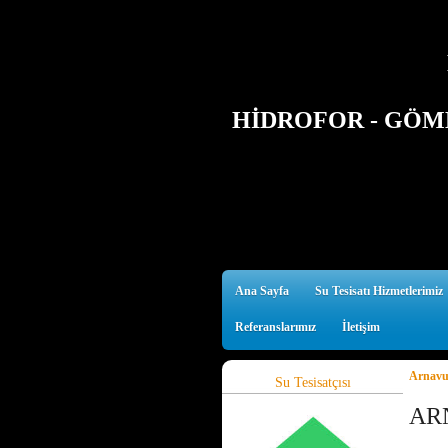
HİDROFOR - GÖMM
Ana Sayfa
Su Tesisatı Hizmetlerimiz
Referanslarımız
İletişim
Arnavut
Su Tesisatçısı
AR