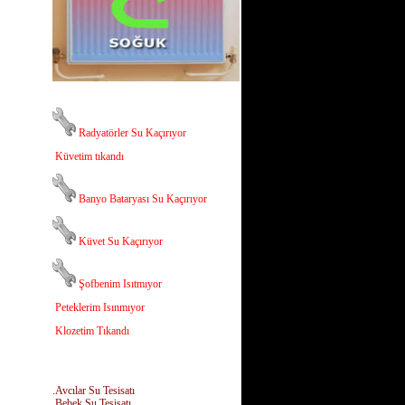
Radyatörler Su Kaçırıyor
Küvetim tıkandı
Banyo Bataryası Su Kaçırıyor
Küvet Su Kaçırıyor
Şofbenim Isıtmıyor
Peteklerim Isınmıyor
Klozetim Tıkandı
.Avcılar Su Tesisatı
.Bebek Su Tesisatı