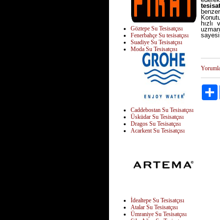
tesisa
benzer
Konutu
hızlı 
Göztepe Su Tesisatçısı
uzman,
sayesi
Fenerbahçe Su tesisatçısı
Suadiye Su Tesisatçısı
Moda Su Tesisatçısı
Yoruml
Caddebostan Su Tesisatçısı
Üsküdar Su Tesisatçısı
Dragos Su Tesisatçısı
Acarkent Su Tesisatçısı
İdealtepe Su Tesisatçısı
Atalar Su Tesisatçısı
Ümraniye Su Tesisatçısı