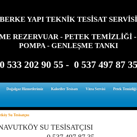
BERKE YAPI TEKNİK TESİSAT SERVİS
E REZERVUAR - PETEK TEMİZLİĞİ - 
POMPA - GENLEŞME TANKI
0 533 202 90 55 - 0 537 497 87 3
Doğalgaz Hizmetlerimiz
Kalorifer Tesisatı
Vitra Servisi
Petek Temizliği
köy Su Tesisatçısı
NAVUTKÖY SU TESİSATÇISI