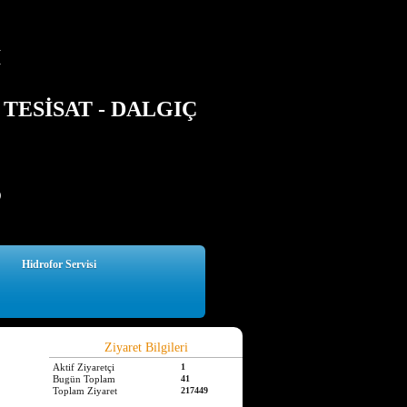
İ
TESİSAT - DALGIÇ
5
Hidrofor Servisi
Ziyaret Bilgileri
Aktif Ziyaretçi
1
Bugün Toplam
41
Toplam Ziyaret
217449