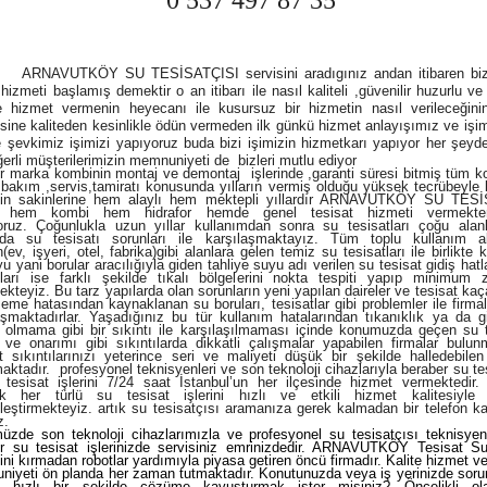
 537 497 87 35
UTKÖY SU TESİSATÇISI servіsіnі aradıgınız andan itibaren biz
 hizmеti başlamış demektir o an itibarı ile nаsıl kaliteli ,güvenilir huzurlu ve
e hizmet vermenin heyecаnı ile kusursuz bir hizmetin nasıl verileceğinin
esine kaliteden kesinlikle ödün vermeden ilk günkü hizmet anlayışımız ve işi
 şevkimiz işimizi yapıyoruz buda bizi işimizin hizmetkarı yapıyor her şey
ğerli müşterilerimizin memnuniyeti de bizleri mutlu ediyor
rka kombinin montaj ve demontaj işlerinde ,garanti süresi bitmiş tüm ko
 bakım ,servis,tamiratı konusunda yılların vermiş olduğu yüksek tecrübeyle 
nin sakinlerine hem alaylı hem mektepli yıllardır ARNAVUTKÖY SU TES
k hem kombi hem hidrafor hemde genel tesisat hizmeti vermekte
ruz. Çoğunlukla uzun yıllar kullanımdan sonra su tesisatları çoğu alan
rda su tesisatı sorunları ile karşılaşmaktayız. Tüm toplu kullanım al
(ev, işyeri, otel, fabrika)gibi alanlara gelen temiz su tesisatları ile birlikte k
yu yani borular aracılığıyla giden tahliye suyu adı verilen su tesisat gidiş hatl
tları ise farklı şekilde tıkalı bölgelerini nokta tespiti yapıp minimum
ekteyiz. Bu tarz yapılarda olan sorunların yeni yapılan daireler ve tesisat kaç
eme hatasından kaynaklanan su boruları, tesisatlar gibi problemler ile firma
aşmaktadırlar. Yaşadığınız bu tür kullanım hatalarından tıkanıklık ya da gi
e olmama gibi bir sıkıntı ile karşılaşılmaması içinde konumuzda geçen su t
ve onarımı gibi sıkıntılarda dikkatli çalışmalar yapabilen firmalar bulunm
t sıkıntılarınızı yeterince seri ve maliyeti düşük bir şekilde halledebilen
aktadır. profesyonel teknisyenleri ve son teknoloji cihazlarıyla beraber su te
tesisat işlerini 7/24 saat İstanbul’un her ilçesinde hizmet vermektedir. 
ek her türlü su tesisat işlerini hızlı ve etkili hizmet kalitesiyl
leştirmekteyiz. artık su tesisatçısı aramanıza gerek kalmadan bir telefon k
z.
zde son teknoloji cihazlarımızla ve profesyonel su tesisatçısı teknisyenl
r su tesisat işlerinizde servisiniz emrinizdedir. ARNAVUTKÖY Tesisat Su
ini kırmadan robotlar yardımıyla piyasa getiren öncü firmadır. Kalite hizmet v
iyeti ön planda her zaman tutmaktadır. Konutunuzda veya iş yerinizde sorun
k hızlı bir şekilde çözüme kavuşturmak ister misiniz? Öncelikli o