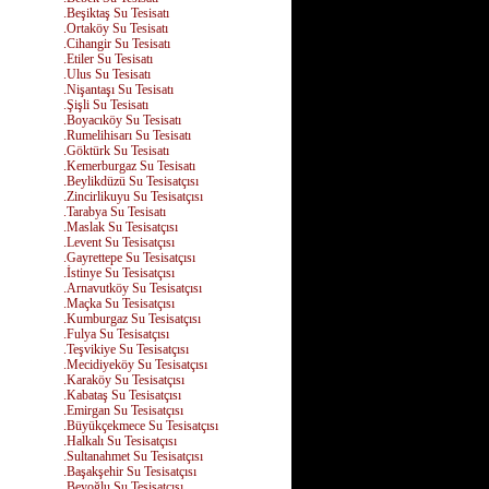
.Beşiktaş Su Tesisatı
.Ortaköy Su Tesisatı
.Cihangir Su Tesisatı
.Etiler Su Tesisatı
.Ulus Su Tesisatı
.Nişantaşı Su Tesisatı
.Şişli Su Tesisatı
.Boyacıköy Su Tesisatı
.Rumelihisarı Su Tesisatı
.Göktürk Su Tesisatı
.Kemerburgaz Su Tesisatı
.Beylikdüzü Su Tesisatçısı
.Zincirlikuyu Su Tesisatçısı
.Tarabya Su Tesisatı
.Maslak Su Tesisatçısı
.Levent Su Tesisatçısı
.Gayrettepe Su Tesisatçısı
.İstinye Su Tesisatçısı
.Arnavutköy Su Tesisatçısı
.Maçka Su Tesisatçısı
.Kumburgaz Su Tesisatçısı
.Fulya Su Tesisatçısı
.Teşvikiye Su Tesisatçısı
.Mecidiyeköy Su Tesisatçısı
.Karaköy Su Tesisatçısı
.Kabataş Su Tesisatçısı
.Emirgan Su Tesisatçısı
.Büyükçekmece Su Tesisatçısı
.Halkalı Su Tesisatçısı
.Sultanahmet Su Tesisatçısı
.Başakşehir Su Tesisatçısı
.Beyoğlu Su Tesisatçısı