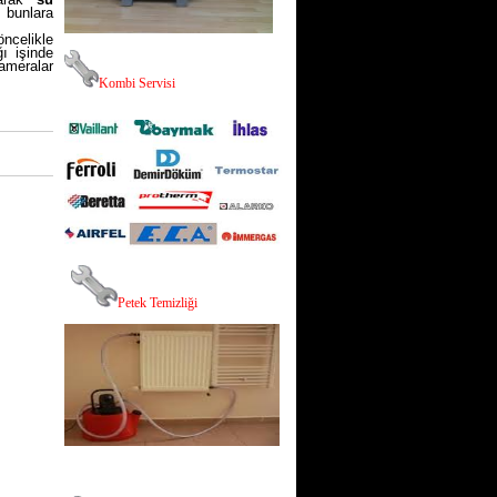
e bunlara
ncelikle
ı işinde
ameralar
K
ombi Servisi
P
etek Temizliği