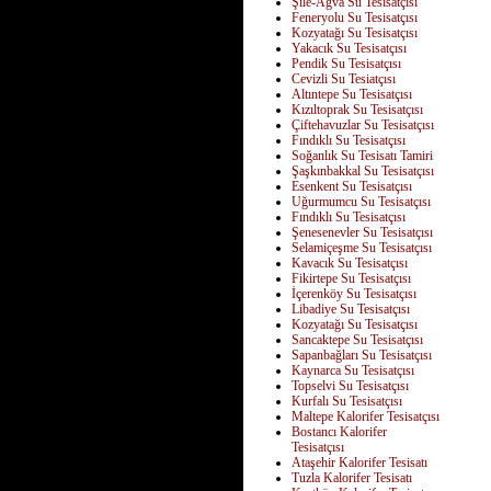
Şile-Ağva Su Tesisatçısı
Feneryolu Su Tesisatçısı
Kozyatağı Su Tesisatçısı
Yakacık Su Tesisatçısı
Pendik Su Tesisatçısı
Cevizli Su Tesiatçısı
Altıntepe Su Tesisatçısı
Kızıltoprak Su Tesisatçısı
Çiftehavuzlar Su Tesisatçısı
Fındıklı Su Tesisatçısı
Soğanlık Su Tesisatı Tamiri
Şaşkınbakkal Su Tesisatçısı
Esenkent Su Tesisatçısı
Uğurmumcu Su Tesisatçısı
Fındıklı Su Tesisatçısı
Şenesenevler Su Tesisatçısı
Selamiçeşme Su Tesisatçısı
Kavacık Su Tesisatçısı
Fikirtepe Su Tesisatçısı
İçerenköy Su Tesisatçısı
Libadiye Su Tesisatçısı
Kozyatağı Su Tesisatçısı
Sancaktepe Su Tesisatçısı
Sapanbağları Su Tesisatçısı
Kaynarca Su Tesisatçısı
Topselvi Su Tesisatçısı
Kurfalı Su Tesisatçısı
Maltepe Kalorifer Tesisatçısı
Bostancı Kalorifer
Tesisatçısı
Ataşehir Kalorifer Tesisatı
Tuzla Kalorifer Tesisatı