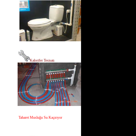
Kalorifer Tesisatı
Taharet Musluğu Su Kaçırıyor