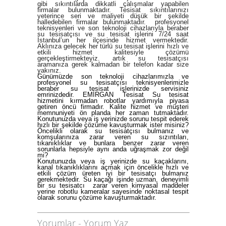
gibi sıkıntılarda dikkatli çalışmalar yapabilen
firmalar bulunmaktadır. Tesisat sıkıntılarınızı
yeterince seri ve maliyeti düşük bir şekilde
halledebilen firmalar bulunmaktadır. profesyonel
teknisyenleri ve son teknoloji cihazlarıyla beraber
su tesisatçısı ve su tesisat işlerini 7/24 saat
İstanbul’un her ilçesinde hizmet vermektedir.
Aklınıza gelecek her türlü su tesisat işlerini hızlı ve
etkili hizmet kalitesiyle çözümü
gerçekleştirmekteyiz. artık su tesisatçısı
aramanıza gerek kalmadan bir telefon kadar size
yakınız.
Günümüzde son teknoloji cihazlarımızla ve
profesyonel su tesisatçısı teknisyenlerimizle
beraber su tesisat işlerinizde servisiniz
emrinizdedir. EMİRGAN Tesisat Su tesisat
hizmetini kırmadan robotlar yardımıyla piyasa
getiren öncü firmadır. Kalite hizmet ve müşteri
memnuniyeti ön planda her zaman tutmaktadır.
Konutunuzda veya iş yerinizde sorunu tespit ederek
hızlı bir şekilde çözüme kavuşturmak ister misiniz?
Öncelikli olarak
su tesisatçısı
bulmanız ve
komşularınıza zarar veren su sızıntıları,
tıkanıklıklar ve bunlara benzer zarar veren
sorunlarla hepsiyle aynı anda uğraşmak zor değil
mi?
Konutunuzda veya iş yerinizde su kaçaklarını,
kanal tıkanıklıklarını açmak için öncelikle hızlı ve
etkili çözüm üreten iyi bir tesisatçı bulmanız
gerekmektedir. Su kaçağı işinde uzman, deneyimli
bir
su tesisatcı
zarar veren kimyasal maddeler
yerine robotlu kameralar sayesinde noktasal tespit
olarak sorunu çözüme kavuşturmaktadır.
Yorumlar
-
Yorum Yaz