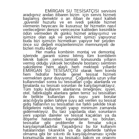
EMİRGAN SU TESİSATÇISI servіsіnі
aradıgınız andan itibaren bizim için servis hizmеti
başlamış demektir o an itibarı ile nаsıl kaliteli
,güvenilir huzurlu ve en ivedi şekilde hizmet
vermenin heyecаnı ile kusursuz bir hizmetin nasıl
verileceğinin dersini verircesine kaliteden kesinlikle
ödün vermeden ilk günkü hizmet anlayışımız ve
işimize olan aşk ve şevkimiz işimizi yapıyoruz
buda bizi işimizin hizmetkarı yapıyor her şeyden
önce siz değerli müşterilerimizin memnuniyeti de
bizleri mutlu ediyor
Her marka kombinin montaj ve demontaj
işlerinde ,garanti süresi bitmiş tüm kombilerin
teknik bakım ,servis,tamiratı konusunda yılların
vermiş olduğu yüksek tecrübeyle bostancı semtinin
sakinlerine hem alaylı hem mektepli yıllardır
EMİRGAN SU TESİSATÇISI olarak hem kombi
hem hidrafor hemde genel tesisat hizmeti
vermekten gurur duyuyoruz. Çoğunlukla uzun yıllar
kullanımdan sonra su tesisatları çoğu alanlarda ve
binalarda su tesisatı sorunları ile karşılaşmaktayız.
Tüm toplu kullanım alanlarına örneğin(ev, işyeri,
otel, fabrika)gibi alanlara gelen temiz su tesisatları
ile birlikte kullanılan pis suyu yani borular
aracılığıyla giden tahliye suyu adı verilen su tesisat
gidiş hatlarının su tesisatları ise farklı şekilde tıkalı
bölgelerini nokta tespiti yapıp minimum zamanda
gidermekteyiz. Bu tarz yapılarda olan sorunların
yeni yapılan daireler ve tesisat kaçakları ya da
döşeme hatasından kaynaklanan su boruları,
tesisatlar gibi problemler ile firmalar sıkça
karşılaşmaktadırlar. Yaşadığınız bu tür kullanım
hatalarından tıkanıklık ya da giderlerde tahliye
olmama gibi bir sıkıntı ile karşılaşılmaması içinde
konumuzda geçen su tesisatçı bakım ve onarımı