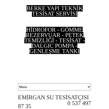
BERKE YAPI TEKNİK
TESİSAT SERVİSİ
HİDROFOR - GÖMME
REZERVUAR - PETEK
TEMİZLİĞİ - TESİSAT -
DALGIÇ POMPA -
GENLEŞME TANKI
0 533 202 90 55 - 0
537 497 87 35
EMİRGAN SU TESİSATÇISI
0 537 497
87 35