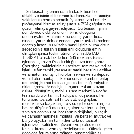
Su tesisatı işlerinin üstadı olarak tecrübeli,
ahlaklı ve işinin ehli uzman kadromuzla siz suadiye
sakinlerinin hem ekonomik fiyatlarımızla hem de
profesyonel hizmet anlayışımızla 7/24 çağrılarınıza
çözüm olmaya gayret ediyoruz. Su tesisatı işinin
son derece ciddi ve önemli bir iş olduğunu
unutmayalım. Atalarımız ne demiş yarım hoca
dinden, yarım doktor candan, yarım ustada maldan
edermiş insanı bu yüzden hangi işiniz olursa olsun
seçeceğiniz ustanın işinin ehli olduğuna emin
olmadan işinizi teslim etmemelisiniz.ÜSTAD
TESİSAT olarak bizde her türlü mekanik tesisat
işlerinde işimizin üstadı olduğumuza inanıyoruz.
Çavuşbaşı sakinlerinin su tesisatı tamirat ve tadilat
işleri , sifon tamiri ,rezervuar tamiri,her türlü vitrifiye
ve armatür montajı , hidrofor servisi ve su deposu
ve hidrofor montajı , kombi servisi,kombi montaj,
demontaj ,kombi tesisatı ,petek temizliği,radyatör
ekleme,radyatör değişimi, inşaat tesisatı,kazan
dairesi dönüşümü, mobil sistem merkezi kalorifer
tesisatı ,brülör tamiri, havlupan, duşakabin, her
türlü boru tesisatı, sıhhi tesisat, su girişleri,
musluklar,su kaçakları, pis su gider sızmaları, su
basınç düşürücü montajı , şofben ve termosifon,
sıva altı galvaniz su borularının değişimi, bulaşık
ve çamaşır makinesi montajı, ve benzeri mutfak ve
banyo eşyalarının tamiri,her türlü su tesisatı
işlerinizde kaliteli ve güvenilir ve profesyonel
tesisat hizmeti vermeyi hedefliyoruz. Yüksek gelen
doğalgaz faturalarına rağmen ısınamadığınızı