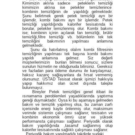
Kimimizin aklına sadece peteklerin temizliği
kimimizin aklına ise petekler temizlenince
kombinin temizliğinin de yapıldığı gelmektedir.
Şunu belirtmek gerek petek temizliği ayrı bir
işlemdir, kombi bakımı ayrı bir işlemdir. Petek
temizliği yapıldığında kalorifer tesisatında ki
borular, petekler temizlenmiş olur. Kombi bakımı
ise; kombinin içinin açılarak fan temizliği, brülör
temizliği,filtre temizliği vb. bölümlerin tek tek
temziliğini bakımının yapılması anlamına
gelmektedir.
Şunu da hatırlatmış olalım kombi filtresinin
temizliğinin yapılması tek başına kombi bakımı
yapıldı anlamına gelmez. Siz değerli
müşterilerimizin bunları bilmesi sonucu; sizlere
sunulun hizmetin ne olduğunuda bilirsiniz. Gereksiz
ve fazladan para ödeme durumu ile karşılaşmaz,
haksız kazanç sağlayanlara da fırsat vermemiş
olursunuz. ÜSTAD Tesisat olarak işimizi hakkıyla
yapıp hakkımız olan ücret dışında talepte
bulunmayız.
Bireyler Petek temizliğini genel itibari ile
ısınamama peroblemleri yaşadıklarında yaptırma
gereği duymaktadır. Oysa ki bu aşamaya gelmeden
bakım ve temizlik yapılmış olsa, bu zaman zarfı
içerisinde enerji kaybı önlenmiş olur, maksimum
verimde sistemin çalışması sağlanır, tesisatın ve
kombinin ekonomik ömrü uzar ve yüksek
performansta çalışması sağlanır. Periyodik olarak
bakım yapıldığında ,tasarruf sağlanmış olup
kalorifer tesisatınında sağlıklı çalışması sağlanır.
Periyodik bakım yapılmadığı takdirde sudaki