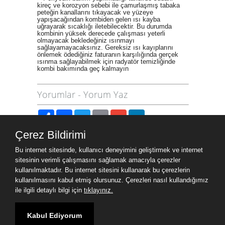
kireç ve korozyon sebebi ile çamurlaşmış tabaka
peteğin kanallarını tıkayacak ve yüzeye
yapışacağından kombiden gelen ısı kayba
uğrayarak sıcaklığı iletebilecektir. Bu durumda
kombinin yüksek derecede çalışması yeterli
olmayacak bekledeğiniz ısınmayı
sağlayamayacaksınız. Gereksiz ısı kayıplarını
önlemek ödediğiniz faturanın karşılığında gerçek
ısınma sağlayabilmek için radyatör temizliğinde
kombi bakımında geç kalmayın
Yorumlar
-
Yorum Yaz
Paylaş
Facebook
Twitter
Email
Gmail
LinkedIn
Çerez Bildirimi
Site Haritası
Bu internet sitesinde, kullanıcı deneyimini geliştirmek ve internet
Site Haritası
sitesinin verimli çalışmasını sağlamak amacıyla çerezler
kullanılmaktadır. Bu internet sitesini kullanarak bu çerezlerin
kullanılmasını kabul etmiş olursunuz. Çerezleri nasıl kullandığımız
Ziyaret Bilgileri
ile ilgili detaylı bilgi için
tıklayınız.
Aktif Ziyaretçi
5
Kabul Ediyorum
Bugün Toplam
138