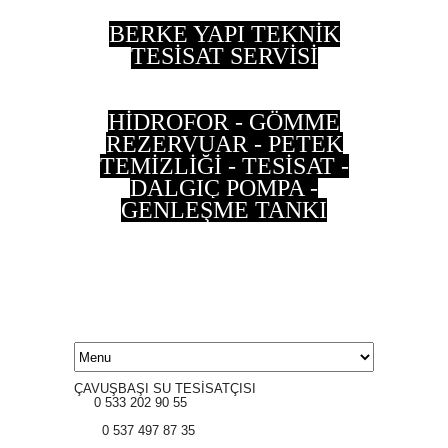
BERKE YAPI TEKNİK
TESİSAT SERVİSİ
HİDROFOR - GÖMME
REZERVUAR - PETEK
TEMİZLİĞİ - TESİSAT -
DALGIÇ POMPA -
GENLEŞME TANKI
0 533 202 90 55 - 0
537 497 87 35
ÇAVUŞBAŞI SU TESİSATÇISI
0 533 202 90 55
0 537 497 87 35