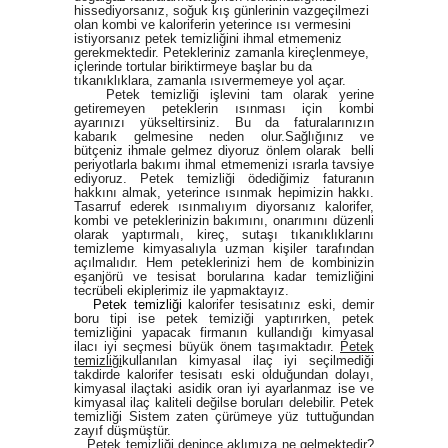
hissediyorsanız, soğuk kış günlerinin vazgeçilmezi
olan kombi ve kaloriferin yeterince ısı vermesini
istiyorsanız petek temizliğini ihmal etmemeniz
gerekmektedir. Petekleriniz zamanla kireçlenmeye,
içlerinde tortular biriktirmeye başlar bu da
tıkanıklıklara, zamanla ısıvermemeye yol açar.
Petek temizliği işlevini tam olarak yerine
getiremeyen peteklerin ısınması için kombi
ayarınızı yükseltirsiniz. Bu da faturalarınızın
kabarık gelmesine neden olur.Sağlığınız ve
bütçeniz ihmale gelmez diyoruz önlem olarak belli
periyotlarla bakımı ihmal etmemenizi ısrarla tavsiye
ediyoruz.
Petek temizliği
ödediğimiz faturanın
hakkını almak, yeterince ısınmak hepimizin hakkı.
Tasarruf ederek ısınmalıyım diyorsanız kalorifer,
kombi ve peteklerinizin bakımını, onarımını düzenli
olarak yaptırmalı, kireç, sutaşı tıkanıklıklarını
temizleme kimyasalıyla uzman kişiler tarafından
açılmalıdır. Hem peteklerinizi hem de kombinizin
eşanjörü ve tesisat borularına kadar temizliğini
tecrübeli ekiplerimiz ile yapmaktayız.
Petek temizliği
kalorifer tesisatınız eski, demir
boru tipi ise petek temiziği yaptırırken, petek
temizliğini yapacak firmanın kullandığı kimyasal
ilacı iyi seçmesi büyük önem taşımaktadır.
Petek
temizliği
kullanılan kimyasal ilaç iyi seçilmediği
takdirde kalorifer tesisatı eski olduğundan dolayı,
kimyasal ilaçtaki asidik oran iyi ayarlanmaz ise ve
kimyasal ilaç kaliteli değilse boruları delebilir. Petek
temizliği Sistem zaten çürümeye yüz tuttuğundan
zayıf düşmüştür.
Petek temizliği denince aklımıza ne gelmektedir?