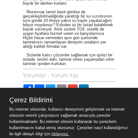
büyük bir dertten kurtarır.
Rezervuar tamiri basit görülse de
gerçekleştirilmediğinde yarattığı bir su sızıntısının
size günde 10 litreye yakın su kaybı yaşatacağını
biliyor muydunuz? Eskiden iyi bir üstad bulabilmek
büyük sıkıntıydı. Artık sizlere 7/24, üstelik de
uygun fiyatlara hizmet veren ve banyolarınıza
Hiçbir hasar vermeden aynı gün içerisinde
tamiratınızı tamamlayan deneyim ustaların yer
aldığı kaliteli firmalar var.
Sizlerde kalıcı çözümler sağlamak için işinizi bir
üstada teslim edin, tamirat stresi yaşamadan sifon
tamiratı işinden kurtulun.
Yorumlar
-
Yorum Yaz
Paylaş
Facebook
Twitter
Email
Gmail
LinkedIn
Çerez Bildirimi
Site Haritası
Bu internet sitesinde, kullanıcı deneyimini geliştirmek ve internet
Site Haritası
sitesinin verimli çalışmasını sağlamak amacıyla çerezler
kullanılmaktadır. Bu internet sitesini kullanarak bu çerezlerin
kullanılmasını kabul etmiş olursunuz. Çerezleri nasıl kullandığımız
Ziyaret Bilgileri
ile ilgili detaylı bilgi için
tıklayınız.