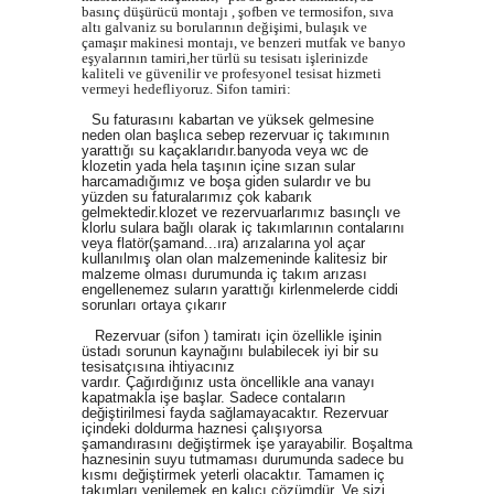
basınç düşürücü montajı , şofben ve termosifon, sıva
altı galvaniz su borularının değişimi, bulaşık ve
çamaşır makinesi montajı, ve benzeri mutfak ve banyo
eşyalarının tamiri,her türlü su tesisatı işlerinizde
kaliteli ve güvenilir ve profesyonel tesisat hizmeti
vermeyi hedefliyoruz.
Sifon tamiri:
Su faturasını kabartan ve yüksek gelmesine
neden olan başlıca sebep rezervuar iç takımının
yarattığı su kaçaklarıdır.banyoda veya wc de
klozetin yada hela taşının içine sızan sular
harcamadığımız ve boşa giden sulardır ve bu
yüzden su faturalarımız çok kabarık
gelmektedir.klozet ve rezervuarlarımız basınçlı ve
klorlu sulara bağlı olarak iç takımlarının contalarını
veya flatör(şamand
...
ıra) arızalarına yol açar
kullanılmış olan olan malzemeninde kalitesiz bir
malzeme olması durumunda iç takım arızası
engellenemez suların yarattığı kirlenmelerde ciddi
sorunları ortaya çıkarır
Rezervuar (sifon ) tamiratı için özellikle işinin
üstadı sorunun kaynağını bulabilecek iyi bir su
tesisatçısına ihtiyacınız
vardır. Çağırdığınız usta öncellikle ana vanayı
kapatmakla işe başlar. Sadece contaların
değiştirilmesi fayda sağlamayacaktır. Rezervuar
içindeki doldurma haznesi çalışıyorsa
şamandırasını değiştirmek işe yarayabilir. Boşaltma
haznesinin suyu tutmaması durumunda sadece bu
kısmı değiştirmek yeterli olacaktır. Tamamen iç
takımları yenilemek en kalıcı çözümdür. Ve sizi