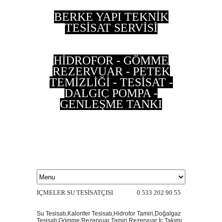
BERKE YAPI TEKNİK
TESİSAT SERVİSİ
HİDROFOR - GÖMME
REZERVUAR - PETEK
TEMİZLİĞİ - TESİSAT -
DALGIÇ POMPA -
GENLEŞME TANKI
0 533 202 90 55 - 0
537 497 87 35
İÇMELER SU TESİSATÇISI 0 533 202 90 55
Su Tesisatı,Kalorifer Tesisatı,Hidrofor Tamiri,Doğalgaz
Tesisatı,Gömme Rezervuar Tamiri,Rezervuar İç Takımı