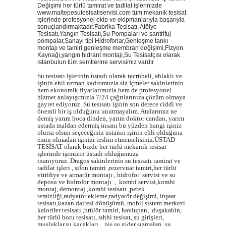
Değişimi her türlü tamirat ve tadilat işlerinizde
www.maltepesutesisatiservisi.com tüm mekanik tesisat
işlerinde profesyonel ekip ve ekipmanlarıyla başarıyla
sonuçlandırmaktadır.Fabrika Tesisatı, Atölye
Tesisatı,Yangın Tesisatı,Su Pompaları ve santrifuj
pompalar,Sanayi tipi Hidroforlar,Genleşme tankı
montajı ve tamiri,genleşme membran değişimi,Fizyon
Kaynağı,yangın hidrant montajı,Su Tesisatçısı olarak
istanbulun tüm semtlerine servisimiz vardır
Su tesisatı işlerinin üstadı olarak tecrübeli, ahlaklı ve
işinin ehli uzman kadromuzla siz İçmeler sakinlerinin
hem ekonomik fiyatlarımızla hem de profesyonel
hizmet anlayışımızla 7/24 çağrılarınıza çözüm olmaya
gayret ediyoruz. Su tesisatı işinin son derece ciddi ve
önemli bir iş olduğunu unutmayalım. Atalarımız ne
demiş yarım hoca dinden, yarım doktor candan, yarım
ustada maldan edermiş insanı bu yüzden hangi işiniz
olursa olsun seçeceğiniz ustanın işinin ehli olduğuna
emin olmadan işinizi teslim etmemelisiniz.ÜSTAD
TESİSAT olarak bizde her türlü mekanik tesisat
işlerinde işimizin üstadı olduğumuza
inanıyoruz. Dragos sakinlerinin su tesisatı tamirat ve
tadilat işleri , sifon tamiri ,rezervuar tamiri,her türlü
vitrifiye ve armatür montajı , hidrofor servisi ve su
deposu ve hidrofor montajı , kombi servisi,kombi
montaj, demontaj ,kombi tesisatı ,petek
temizliği,radyatör ekleme,radyatör değişimi, inşaat
tesisatı,kazan dairesi dönüşümü, mobil sistem merkezi
kalorifer tesisatı ,brülör tamiri, havlupan, duşakabin,
her türlü boru tesisatı, sıhhi tesisat, su girişleri,
musluklar,su kaçakları, pis su gider sızmaları, su