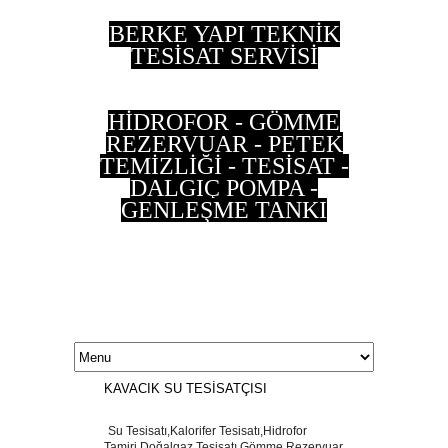
BERKE YAPI TEKNİK
TESİSAT SERVİSİ
HİDROFOR - GÖMME
REZERVUAR - PETEK
TEMİZLİĞİ - TESİSAT -
DALGIÇ POMPA -
GENLEŞME TANKI
0 533 202 90 55 - 0
537 497 87 35
KAVACIK SU TESİSATÇISI
Su Tesisatı,Kalorifer Tesisatı,Hidrofor
Tamiri,Doğalgaz Tesisatı,Gömme Rezervuar