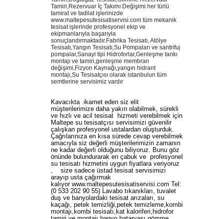
Tamiri,Rezervuar İç Takımı Değişimi her türlü
tamirat ve tadilat işlerinizde
www.maltepesutesisatiservisi.com tüm mekanik
tesisat işlerinde profesyonel ekip ve
ekipmanlarıyla başarıyla
sonuçlandırmaktadır.Fabrika Tesisatı, Atölye
Tesisatı,Yangın Tesisatı,Su Pompaları ve santrifuj
pompalar,Sanayi tipi Hidroforlar,Genleşme tankı
montajı ve tamiri,genleşme membran
değişimi,Fizyon Kaynağı,yangın hidrant
montajı,Su Tesisatçısı olarak istanbulun tüm
semtlerine servisimiz vardır
Kavacıkta ikamet eden siz elit
müşterilerimize daha yakın olabilmek, sürekli
ve hızlı ve acil tesisat hizmeti verebilmek için
Maltepe su tesisatçısı servisimizi güvenilir
çalışkan profesyonel ustalardan oluşturduk.
Çağrılarınıza en kısa sürede cevap verebilmek
amacıyla siz değerli müşterilerimizin zamanın
ne kadar değerli olduğunu biliyoruz. Bunu göz
önünde bulundurarak en çabuk ve profesyonel
su tesisatı hizmetini uygun fiyatlara veriyoruz
, size sadece üstad tesisat servisimizi
arayıp usta çağırmak
kalıyor
www.maltepesutesisatiservisi.com
Tel:
(0 533 202 90 55) Lavabo tıkanıkları, tuvalet
duş ve banyolardaki tesisat arızaları, su
kaçağı, petek temizliği,petek temizleme,kombi
montajı,kombi tesisatı,kat kaloriferi,hidrofor
tamiri ve montajı,banyo bataryası,gömme