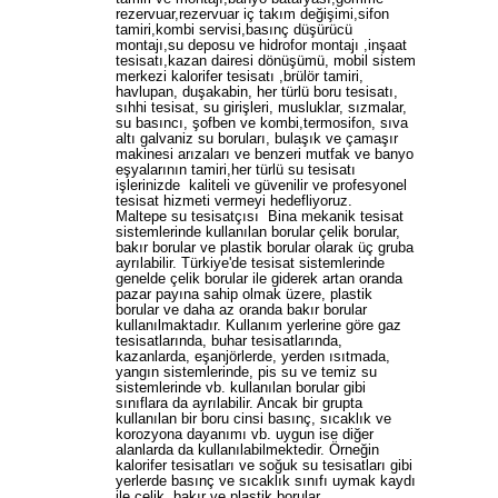
rezervuar,rezervuar iç takım değişimi,sifon
tamiri,kombi servisi,basınç düşürücü
montajı,su deposu ve hidrofor montajı ,inşaat
tesisatı,kazan dairesi dönüşümü, mobil sistem
merkezi kalorifer tesisatı ,brülör tamiri,
havlupan, duşakabin, her türlü boru tesisatı,
sıhhi tesisat, su girişleri, musluklar, sızmalar,
su basıncı, şofben ve kombi,termosifon, sıva
altı galvaniz su boruları, bulaşık ve çamaşır
makinesi arızaları ve benzeri mutfak ve banyo
eşyalarının tamiri,her türlü su tesisatı
işlerinizde kaliteli ve güvenilir ve profesyonel
tesisat hizmeti vermeyi hedefliyoruz.
Maltepe su tesisatçısı Bina mekanik tesisat
sistemlerinde kullanılan borular çelik borular,
bakır borular ve plastik borular olarak üç gruba
ayrılabilir. Türkiye'de tesisat sistemlerinde
genelde çelik borular ile giderek artan oranda
pazar payına sahip olmak üzere, plastik
borular ve daha az oranda bakır borular
kullanılmaktadır. Kullanım yerlerine göre gaz
tesisatlarında, buhar tesisatlarında,
kazanlarda, eşanjörlerde, yerden ısıtmada,
yangın sistemlerinde, pis su ve temiz su
sistemlerinde vb. kullanılan borular gibi
sınıflara da ayrılabilir. Ancak bir grupta
kullanılan bir boru cinsi basınç, sıcaklık ve
korozyona dayanımı vb. uygun ise diğer
alanlarda da kullanılabilmektedir. Örneğin
kalorifer tesisatları ve soğuk su tesisatları gibi
yerlerde basınç ve sıcaklık sınıfı uymak kaydı
ile çelik, bakır ve plastik borular