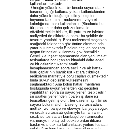
kullanılabilmektedir.
Örneğin yüksek katlı bir binada suyun statik
basıncı, aşağı katlarda yukarı katlardakinden
daha yüksek olduğu için dikey bölgeler
boyunca farklı cins, mukavemet veya et
kalınlığında boru kullanılabilir. (Binalarda bu
tür problemler daha çok zonlama ile
çözülebilmekle birlikte, ilk yatırım ve işletme
maliyetleri de dikkate alınarak bu şekilde de
tasarım yapılabilir). Boru malzemesi seçerken
aşağıdaki faktörlerin göz önüne alınmasında
yarar bulunmaktadır.Binalara seçilen borulara
uygun fittingsleri kullanmak çok önemlidir
Genellikle inşaat aşamasında olan yeni imalat
tesisatlarda boru çapları binadaki daire adedi
ve bir dairenin tüketimi statik
hesaplamasından sonra seçilir ve alt kattaki
boru çaplarının büyük üst katlara çıktıkça
rediksiyon marifetiyle boru çapları düşmektedir
buda suyun debisinin yükselmesini
sağlamaktadır. Ana kolon hatları merdiven
boşluğunda uygun yerlerden kat geçişleri
yapıldıktan sonra su sayaç yerleri tespit edilir
su saatleri yerlerinden itibaren iş daire içi
tesisatlara gelmiş olur . her dairenin ayrı bir su
sayacı bulunmalıdır. Daire içi su tesisatları,
mutfak, wc, banyo ve ebeveyn banyoya soğuk
ve sıcak su tesisatı çekimiyle tamamlanır .
sıcak su tesisatları kombi,şofben,termosifon
v.s nereye montaj edilecekse ordan itibaren
başlar ve sıcak su kullanılacak yerlere tesisatı
çekilir.Dairelerin birde pvc tesisatları vardır