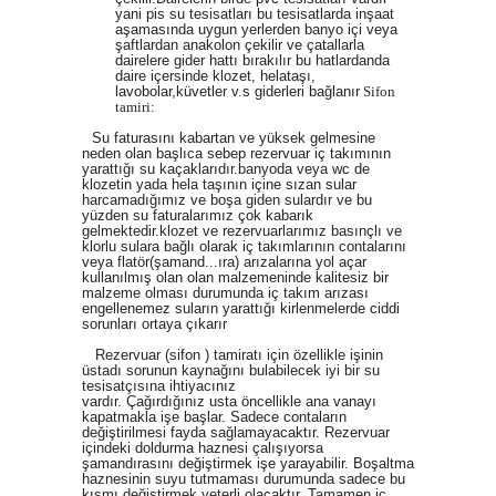
yani pis su tesisatları bu tesisatlarda inşaat
aşamasında uygun yerlerden banyo içi veya
şaftlardan anakolon çekilir ve çatallarla
dairelere gider hattı bırakılır bu hatlardanda
daire içersinde klozet, helataşı,
lavobolar,küvetler v.s giderleri bağlanır
Sifon
tamiri:
Su faturasını kabartan ve yüksek gelmesine
neden olan başlıca sebep rezervuar iç takımının
yarattığı su kaçaklarıdır.banyoda veya wc de
klozetin yada hela taşının içine sızan sular
harcamadığımız ve boşa giden sulardır ve bu
yüzden su faturalarımız çok kabarık
gelmektedir.klozet ve rezervuarlarımız basınçlı ve
klorlu sulara bağlı olarak iç takımlarının contalarını
veya flatör(şamand
...
ıra) arızalarına yol açar
kullanılmış olan olan malzemeninde kalitesiz bir
malzeme olması durumunda iç takım arızası
engellenemez suların yarattığı kirlenmelerde ciddi
sorunları ortaya çıkarır
Rezervuar (sifon ) tamiratı için özellikle işinin
üstadı sorunun kaynağını bulabilecek iyi bir su
tesisatçısına ihtiyacınız
vardır. Çağırdığınız usta öncellikle ana vanayı
kapatmakla işe başlar. Sadece contaların
değiştirilmesi fayda sağlamayacaktır. Rezervuar
içindeki doldurma haznesi çalışıyorsa
şamandırasını değiştirmek işe yarayabilir. Boşaltma
haznesinin suyu tutmaması durumunda sadece bu
kısmı değiştirmek yeterli olacaktır. Tamamen iç