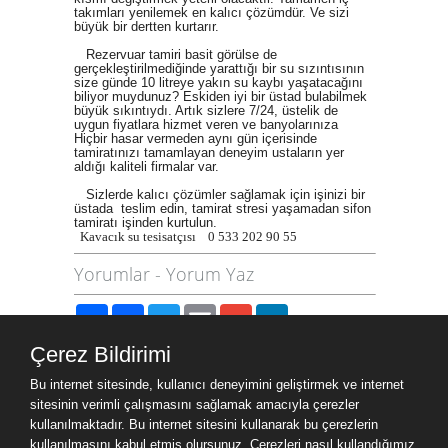
takımları yenilemek en kalıcı çözümdür. Ve sizi
büyük bir dertten kurtarır.
Rezervuar tamiri basit görülse de
gerçekleştirilmediğinde yarattığı bir su sızıntısının
size günde 10 litreye yakın su kaybı yaşatacağını
biliyor muydunuz? Eskiden iyi bir üstad bulabilmek
büyük sıkıntıydı. Artık sizlere 7/24, üstelik de
uygun fiyatlara hizmet veren ve banyolarınıza
Hiçbir hasar vermeden aynı gün içerisinde
tamiratınızı tamamlayan deneyim ustaların yer
aldığı kaliteli firmalar var.
Sizlerde kalıcı çözümler sağlamak için işinizi bir
üstada teslim edin, tamirat stresi yaşamadan sifon
tamiratı işinden kurtulun.
Kavacık
su tesisatçısı 0 533 202 90 55
Yorumlar
-
Yorum Yaz
Paylaş
Facebook
Twitter
Email
Gmail
LinkedIn
Çerez Bildirimi
Site Haritası
Bu internet sitesinde, kullanıcı deneyimini geliştirmek ve internet
Site Haritası
sitesinin verimli çalışmasını sağlamak amacıyla çerezler
kullanılmaktadır. Bu internet sitesini kullanarak bu çerezlerin
kullanılmasını kabul etmiş olursunuz. Çerezleri nasıl kullandığımız