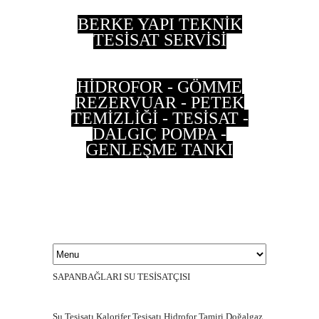
BERKE YAPI TEKNİK
TESİSAT SERVİSİ
HİDROFOR - GÖMME
REZERVUAR - PETEK
TEMİZLİĞİ - TESİSAT -
DALGIÇ POMPA -
GENLEŞME TANKI
0 533 202 90 55 - 0
537 497 87 35
SAPANBAĞLARI SU TESİSATÇISI
Su Tesisatı,Kalorifer Tesisatı,Hidrofor Tamiri,Doğalgaz