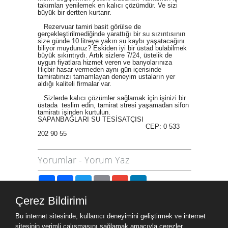
takımları yenilemek en kalıcı çözümdür. Ve sizi
büyük bir dertten kurtarır.
Rezervuar tamiri basit görülse de
gerçekleştirilmediğinde yarattığı bir su sızıntısının
size günde 10 litreye yakın su kaybı yaşatacağını
biliyor muydunuz? Eskiden iyi bir üstad bulabilmek
büyük sıkıntıydı. Artık sizlere 7/24, üstelik de
uygun fiyatlara hizmet veren ve banyolarınıza
Hiçbir hasar vermeden aynı gün içerisinde
tamiratınızı tamamlayan deneyim ustaların yer
aldığı kaliteli firmalar var.
Sizlerde kalıcı çözümler sağlamak için işinizi bir
üstada teslim edin, tamirat stresi yaşamadan sifon
tamiratı işinden kurtulun.
SAPANBAĞLARI SU TESİSATÇISI
CEP: 0 533
202 90 55
Yorumlar
-
Yorum Yaz
Paylaş
Facebook
Twitter
Email
Gmail
LinkedIn
Çerez Bildirimi
Site Haritası
Bu internet sitesinde, kullanıcı deneyimini geliştirmek ve internet
Site Haritası
sitesinin verimli çalışmasını sağlamak amacıyla çerezler