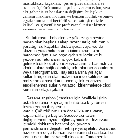
musluklar,su kaçakları, pis su gider sızmaları, su
basınç düşürücü montajı , şofben ve termosifon, sıva
altı galvaniz su borularının değişimi, bulaşık ve
çamaşır makinesi montajı, ve benzeri mutfak ve banyo
eşyalarının tamiri,her türlü su tesisatı işlerinizde
kaliteli ve güvenilir ve profesyonel tesisat hizmeti
vermeyi hedefliyoruz.
Sifon tamiri:
Su faturasını kabartan ve yüksek gelmesine
neden olan başlıca sebep rezervuar iç takımının
yarattığı su kaçaklarıdır.banyoda veya wc de
klozetin yada hela taşının içine sızan sular
harcamadığımız ve boşa giden sulardır ve bu
yüzden su faturalarımız çok kabarık
gelmektedir.klozet ve rezervuarlarımız basınçlı ve
klorlu sulara bağlı olarak iç takımlarının contalarını
veya flatör(şamand
...
ıra) arızalarına yol açar
kullanılmış olan olan malzemeninde kalitesiz bir
malzeme olması durumunda iç takım arızası
engellenemez suların yarattığı kirlenmelerde ciddi
sorunları ortaya çıkarır
Rezervuar (sifon ) tamiratı için özellikle işinin
üstadı sorunun kaynağını bulabilecek iyi bir su
tesisatçısına ihtiyacınız
vardır. Çağırdığınız usta öncellikle ana vanayı
kapatmakla işe başlar. Sadece contaların
değiştirilmesi fayda sağlamayacaktır. Rezervuar
içindeki doldurma haznesi çalışıyorsa
şamandırasını değiştirmek işe yarayabilir. Boşaltma
haznesinin suyu tutmaması durumunda sadece bu
kısmı değiştirmek yeterli olacaktır. Tamamen iç