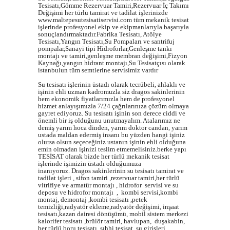
Tesisatı,Gömme Rezervuar Tamiri,Rezervuar İç Takımı
Değişimi her türlü tamirat ve tadilat işlerinizde
www.maltepesutesisatiservisi.com tüm mekanik tesisat
işlerinde profesyonel ekip ve ekipmanlarıyla başarıyla
sonuçlandırmaktadır.Fabrika Tesisatı, Atölye
Tesisatı,Yangın Tesisatı,Su Pompaları ve santrifuj
pompalar,Sanayi tipi Hidroforlar,Genleşme tankı
montajı ve tamiri,genleşme membran değişimi,Fizyon
Kaynağı,yangın hidrant montajı,Su Tesisatçısı olarak
istanbulun tüm semtlerine servisimiz vardır
Su tesisatı işlerinin üstadı olarak tecrübeli, ahlaklı ve
işinin ehli uzman kadromuzla siz dragos sakinlerinin
hem ekonomik fiyatlarımızla hem de profesyonel
hizmet anlayışımızla 7/24 çağrılarınıza çözüm olmaya
gayret ediyoruz. Su tesisatı işinin son derece ciddi ve
önemli bir iş olduğunu unutmayalım. Atalarımız ne
demiş yarım hoca dinden, yarım doktor candan, yarım
ustada maldan edermiş insanı bu yüzden hangi işiniz
olursa olsun seçeceğiniz ustanın işinin ehli olduğuna
emin olmadan işinizi teslim etmemelisiniz.berke yapı
TESİSAT olarak bizde her türlü mekanik tesisat
işlerinde işimizin üstadı olduğumuza
inanıyoruz. Dragos sakinlerinin su tesisatı tamirat ve
tadilat işleri , sifon tamiri ,rezervuar tamiri,her türlü
vitrifiye ve armatür montajı , hidrofor servisi ve su
deposu ve hidrofor montajı , kombi servisi,kombi
montaj, demontaj ,kombi tesisatı ,petek
temizliği,radyatör ekleme,radyatör değişimi, inşaat
tesisatı,kazan dairesi dönüşümü, mobil sistem merkezi
kalorifer tesisatı ,brülör tamiri, havlupan, duşakabin,
her türlü boru tesisatı, sıhhi tesisat, su girişleri,