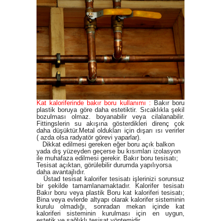
Kat kaloriferinde bakır boru kullanımı :
Bakır boru
plastik boruya göre daha estetiktir. Sıcaklıkla şekil
bozulması olmaz. boyanabilir veya cilalanabilir.
Fittingslerin su akışına gösterdikleri direnç çok
daha düşüktür.Metal oldukları için dışarı ısı verirler
( azda olsa radyatör görevi yaparlar).
Dikkat edilmesi gereken eğer boru açık balkon
yada dış yüzeyden geçerse bu kısımları izolasyon
ile muhafaza edilmesi gerekir. Bakır boru tesisatı;
Tesisat açıktan, görülebilir durumda yapılıyorsa
daha avantajlıdır.
Üstad tesisat kalorifer tesisatı işlerinizi sorunsuz
bir şekilde tamamlanamaktadır. Kalorifer tesisatı
Bakır boru veya plastik Boru kat kaloriferi tesisatı;
Bina veya evlerde altyapı olarak kalorifer sisteminin
kurulu olmadığı, sonradan mekan içinde kat
kaloriferi sisteminin kurulması için en uygun,
estetik ve sağlıklı tesisat yöntemidir.