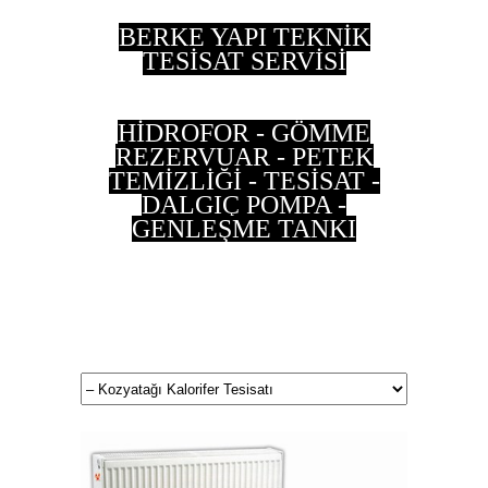
BERKE YAPI TEKNİK
TESİSAT SERVİSİ
HİDROFOR - GÖMME
REZERVUAR - PETEK
TEMİZLİĞİ - TESİSAT -
DALGIÇ POMPA -
GENLEŞME TANKI
0 533 202 90 55 - 0
537 497 87 35