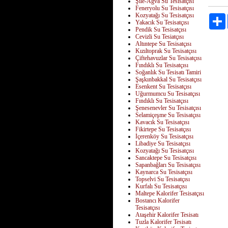
Şile-Ağva Su Tesisatçısı
Feneryolu Su Tesisatçısı
Kozyatağı Su Tesisatçısı
Yakacık Su Tesisatçısı
Pendik Su Tesisatçısı
Cevizli Su Tesiatçısı
Altıntepe Su Tesisatçısı
Kızıltoprak Su Tesisatçısı
Çiftehavuzlar Su Tesisatçısı
Fındıklı Su Tesisatçısı
Soğanlık Su Tesisatı Tamiri
Şaşkınbakkal Su Tesisatçısı
Esenkent Su Tesisatçısı
Uğurmumcu Su Tesisatçısı
Fındıklı Su Tesisatçısı
Şenesenevler Su Tesisatçısı
Selamiçeşme Su Tesisatçısı
Kavacık Su Tesisatçısı
Fikirtepe Su Tesisatçısı
İçerenköy Su Tesisatçısı
Libadiye Su Tesisatçısı
Kozyatağı Su Tesisatçısı
Sancaktepe Su Tesisatçısı
Sapanbağları Su Tesisatçısı
Kaynarca Su Tesisatçısı
Topselvi Su Tesisatçısı
Kurfalı Su Tesisatçısı
Maltepe Kalorifer Tesisatçısı
Bostancı Kalorifer
Tesisatçısı
Ataşehir Kalorifer Tesisatı
Tuzla Kalorifer Tesisatı