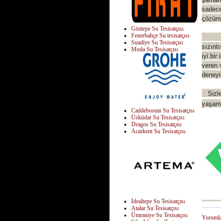
sadece
çözümd
Göztepe Su Tesisatçısı
Fenerbahçe Su tesisatçısı
Vitra 
Suadiye Su Tesisatçısı
sızınt
Moda Su Tesisatçısı
iyi bir
veren 
deneyim
Sizler
yaşama
Caddebostan Su Tesisatçısı
Üsküdar Su Tesisatçısı
Dragos Su Tesisatçısı
Acarkent Su Tesisatçısı
İdealtepe Su Tesisatçısı
Atalar Su Tesisatçısı
Ümraniye Su Tesisatçısı
Yoruml