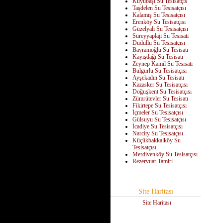
Kuyubaşı Su Tesisatçıs
Taşdelen Su Tesisatçısı
Kalamış Su Tesisatçısı
Erenköy Su Tesisatçısı
Güzelyalı Su Tesisatçısı
Süreyyaplajı Su Tesisatı
Dudullu Su Tesisatçısı
Bayramoğlu Su Tesisatı
Kayışdağı Su Tesisatı
Zeynep Kamil Su Tesisatı
Bulgurlu Su Tesisatçısı
Ayşekadın Su Tesisatı
Kazasker Su Tesisatçısı
Doğuşkent Su Tesisatçısı
Zümrütevler Su Tesisatı
Fikirtepe Su Tesisatçısı
İçmeler Su Tesisatçısı
Gülsuyu Su Tesisatçısı
İcadiye Su Tesisatçısı
Narcity Su Tesisatçısı
Küçükbakkalköy Su
Tesisatçısı
Merdivenköy Su Tesisatçısı
Rezervuar Tamiri
Site Haritası
Site Haritası