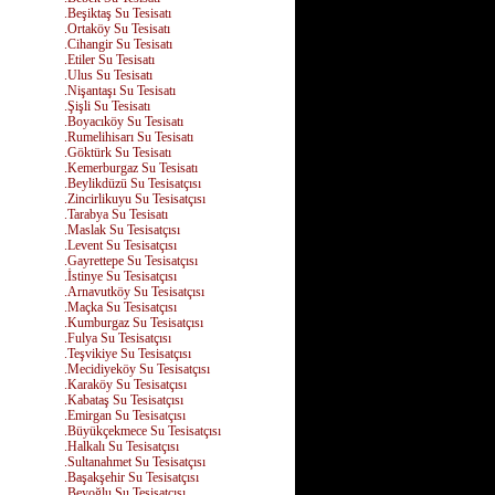
.Beşiktaş Su Tesisatı
.Ortaköy Su Tesisatı
.Cihangir Su Tesisatı
.Etiler Su Tesisatı
.Ulus Su Tesisatı
.Nişantaşı Su Tesisatı
.Şişli Su Tesisatı
.Boyacıköy Su Tesisatı
.Rumelihisarı Su Tesisatı
.Göktürk Su Tesisatı
.Kemerburgaz Su Tesisatı
.Beylikdüzü Su Tesisatçısı
.Zincirlikuyu Su Tesisatçısı
.Tarabya Su Tesisatı
.Maslak Su Tesisatçısı
.Levent Su Tesisatçısı
.Gayrettepe Su Tesisatçısı
.İstinye Su Tesisatçısı
.Arnavutköy Su Tesisatçısı
.Maçka Su Tesisatçısı
.Kumburgaz Su Tesisatçısı
.Fulya Su Tesisatçısı
.Teşvikiye Su Tesisatçısı
.Mecidiyeköy Su Tesisatçısı
.Karaköy Su Tesisatçısı
.Kabataş Su Tesisatçısı
.Emirgan Su Tesisatçısı
.Büyükçekmece Su Tesisatçısı
.Halkalı Su Tesisatçısı
.Sultanahmet Su Tesisatçısı
.Başakşehir Su Tesisatçısı
.Beyoğlu Su Tesisatçısı