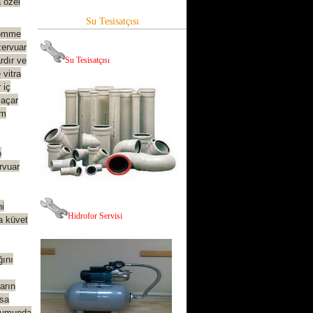
a özel
Su Tesisatçısı
gömme
zervuar
rdır ve
Su Tesisatçısı
 vitra
 iç
 açar
ım
o
rvuar
hi
Hid
rofor Servisi
ra küvet
ğını
arın
rsa
urumunda