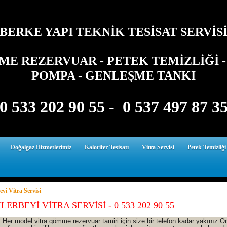
BERKE YAPI TEKNİK TESİSAT SERVİS
E REZERVUAR - PETEK TEMİZLİĞİ - 
POMPA - GENLEŞME TANKI
0 533 202 90 55 - 0 537 497 87 3
Doğalgaz Hizmetlerimiz
Kalorifer Tesisatı
Vitra Servisi
Petek Temizliği
eyi Vitra Servisi
ERBEYİ VİTRA SERVİSİ - 0 533 202 90 55
del vitra gömme rezervuar tamiri için size bir telefon kadar yakınız.Orj