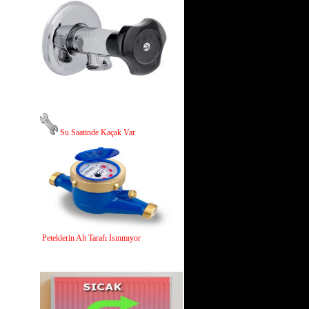
Su Saatinde Kaçak Var
Peteklerin Alt Tarafı Isınmıyor