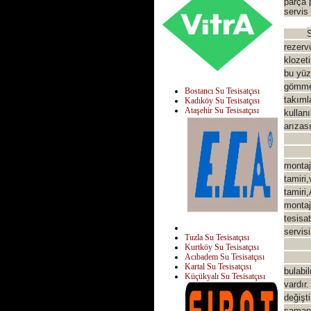
parça 
servis
rezerv
klozet
bu yüz
gömme 
Bostancı Su Tesisatçısı
takıml
Kadıköy Su Tesisatçısı
Ataşehir Su Tesisatçısı
kullan
arızas
Vitra
montaj
tamiri
tamiri
montajı
tesisat
servis
Tuzla Su Tesisatçısı
Kurtköy Su Tesisatçısı
Acıbadem Su Tesisatçısı
Vitra 
Kartal Su Tesisatçısı
bulabil
Küçükyalı Su Tesisatçısı
vardır
değişt
şamand