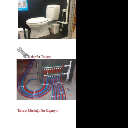
Kalorifer Tesisatı
Taharet Musluğu Su Kaçırıyor