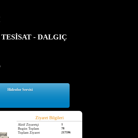
İ
TESİSAT - DALGIÇ
5
Hidrofor Servisi
Ziyaret Bilgileri
Aktif Ziyaretçi
1
Bugün Toplam
78
Toplam Ziyaret
217596
inal