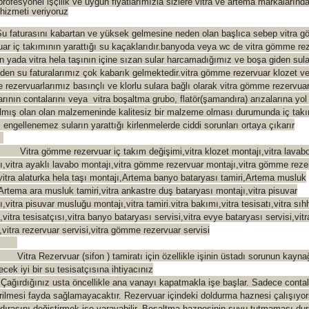
profesyonel işçilik ve uygun fiyatlarımızla sizlere vitra ve artema markalarınd
 hizmeti veriyoruz
Su faturasını kabartan ve yüksek gelmesine neden olan başlıca sebep vitra 
uar iç takımının yarattığı su kaçaklarıdır.banyoda veya wc de vitra gömme re
in yada vitra hela taşının içine sızan sular harcamadığımız ve boşa giden sula
den su faturalarımız çok kabarık gelmektedir.vitra gömme rezervuar klozet ve
rezervuarlarımız basınçlı ve klorlu sulara bağlı olarak vitra gömme rezervuar
arının contalarını veya vitra boşaltma grubo, flatör(şamand
ıra) arızalarına yol
ılmış olan olan malzemeninde kalitesiz bir malzeme olması durumunda iç tak
ı engellenemez suların yarattığı kirlenmelerde ciddi sorunları ortaya çıkarır
 gömme rezervuar iç takım değişimi,vitra klozet montajı,vitra lavab
ı,vitra ayaklı lavabo montajı,vitra gömme rezervuar montajı,vitra gömme reze
,vitra alaturka hela taşı montajı,Artema banyo bataryası tamiri,Artema musluk
,Artema ara musluk tamiri,vitra ankastre duş bataryası montajı,vitra pisuvar
,vitra pisuvar musluğu montajı,vitra tamiri.vitra bakımı,vitra tesisatı,vitra sıh
,vitra tesisatçısı,vitra banyo bataryası servisi,vitra evye bataryası servisi,vit
i,vitra rezervuar servisi,vitra gömme rezervuar servisi
Rezervuar (sifon ) tamiratı için özellikle işinin üstadı sorunun kayna
ecek iyi bir su tesisatçısına ihtiyacınız
. Çağırdığınız usta öncellikle ana vanayı kapatmakla işe başlar. Sadece contal
irilmesi fayda sağlamayacaktır. Rezervuar içindeki doldurma haznesi çalışıyo
ırasını değiştirmek işe yarayabilir. Boşaltma haznesinin suyu tutmaması d