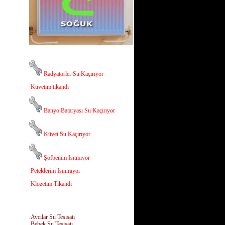
Radyatörler Su Kaçırıyor
Küvetim tıkandı
Banyo Bataryası Su Kaçırıyor
Küvet Su Kaçırıyor
Şofbenim Isıtmıyor
Peteklerim Isınmıyor
Klozetim Tıkandı
.Avcılar Su Tesisatı
.Bebek Su Tesisatı