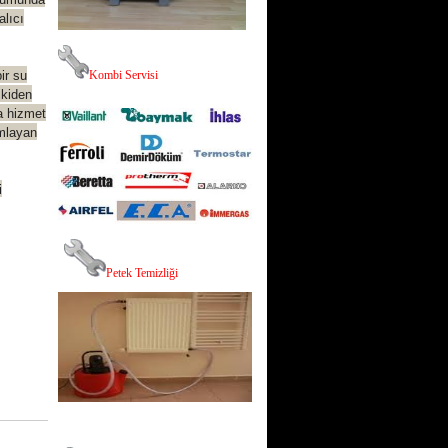
alıcı
ir su
K
ombi Servisi
skiden
ra hizmet
amlayan
i
P
etek Temizliği