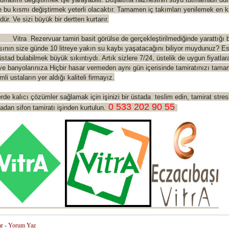
 bu kısmı değiştirmek yeterli olacaktır. Tamamen iç takımları yenilemek en k
ür. Ve sizi büyük bir dertten kurtarır.
Rezervuar tamiri basit görülse de gerçekleştirilmediğinde yarattığı b
ısının size günde 10 litreye yakın su kaybı yaşatacağını biliyor muydunuz? E
 üstad bulabilmek büyük sıkıntıydı. Artık sizlere 7/24, üstelik de uygun fiyatla
ve banyolarınıza Hiçbir hasar vermeden aynı gün içerisinde tamiratınızı tam
li ustaların yer aldığı kaliteli firmayız.
de kalıcı çözümler sağlamak için işinizi bir üstada teslim edin, tamirat stres
0 533 202 90 55
dan sifon tamiratı işinden kurtulun.
ar
-
Yorum Yaz