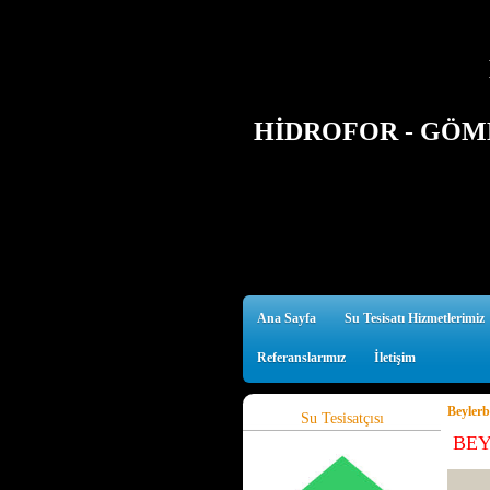
HİDROFOR - GÖMM
Ana Sayfa
Su Tesisatı Hizmetlerimiz
Referanslarımız
İletişim
Beylerb
Su Tesisatçısı
BEYL
Her mo