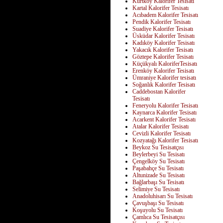
Kurtköy Kalorifer Tesisatı
Kartal Kalorifer Tesisatı
Acıbadem Kalorifer Tesisatı
Pendik Kalorifer Tesisatı
Suadiye Kalorifer Tesisatı
Üsküdar Kalorifer Tesisatı
Kadıköy Kalorifer Tesisatı
Yakacık Kalorifer Tesisatı
Göztepe Kalorifer Tesisatı
Küçükyalı KaloriferTesisatı
Erenköy Kalorifer Tesisatı
Ümraniye Kalorifer tesisatı
Soğanlık Kalorifer Tesisatı
Caddebostan Kalorifer
Tesisatı
Feneryolu Kalorifer Tesisatı
Kaynarca Kalorifer Tesisatı
Acarkent Kalorifer Tesisatı
Atalar Kalorifer Tesisatı
Cevizli Kalorifer Tesisatı
Kozyatağı Kalorifer Tesisatı
Beykoz Su Tesisatçısı
Beylerbeyi Su Tesisatı
Çengelköy Su Tesisatı
Paşabahçe Su Tesisatı
Altunizade Su Tesisatı
Bağlarbaşı Su Tesisatı
Selimiye Su Tesisatı
Anadoluhisarı Su Tesisatı
Çavuşbaşı Su Tesisatı
Koşuyolu Su Tesisatı
Çamlıca Su Tesisatçısı