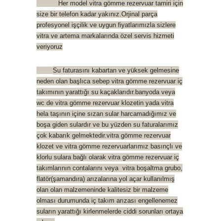
Her model vitra gömme rezervuar tamiri için
size bir telefon kadar yakınız.Orjinal parça
profesyonel işçilik ve uygun fiyatlarımızla sizlere
vitra ve artema markalarında özel servis hizmeti
veriyoruz
Su faturasını kabartan ve yüksek gelmesine
neden olan başlıca sebep vitra gömme rezervuar iç
takımının yarattığı su kaçaklarıdır.banyoda veya
wc de vitra gömme rezervuar klozetin yada vitra
hela taşının içine sızan sular harcamadığımız ve
boşa giden sulardır ve bu yüzden su faturalarımız
çok kabarık gelmektedir.vitra gömme rezervuar
klozet ve vitra gömme rezervuarlarımız basınçlı ve
klorlu sulara bağlı olarak vitra gömme rezervuar iç
takımlarının contalarını veya vitra boşaltma grubo,
flatör(şamand
ıra) arızalarına yol açar kullanılmış
olan olan malzemeninde kalitesiz bir malzeme
olması durumunda iç takım arızası engellenemez
suların yarattığı kirlenmelerde ciddi sorunları ortaya