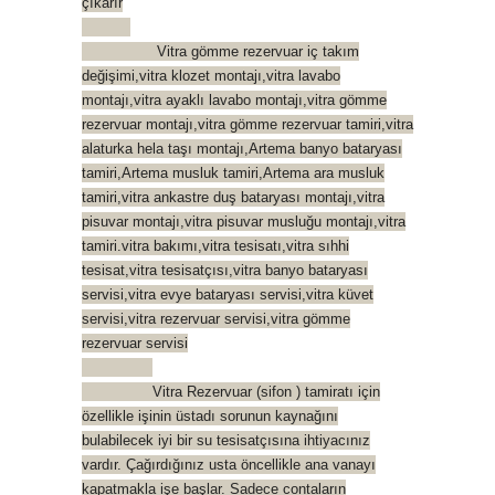
çıkarır
Vitra gömme rezervuar iç takım
değişimi,vitra klozet montajı,vitra lavabo
montajı,vitra ayaklı lavabo montajı,vitra gömme
rezervuar montajı,vitra gömme rezervuar tamiri,vitra
alaturka hela taşı montajı,Artema banyo bataryası
tamiri,Artema musluk tamiri,Artema ara musluk
tamiri,vitra ankastre duş bataryası montajı,vitra
pisuvar montajı,vitra pisuvar musluğu montajı,vitra
tamiri.vitra bakımı,vitra tesisatı,vitra sıhhi
tesisat,vitra tesisatçısı,vitra banyo bataryası
servisi,vitra evye bataryası servisi,vitra küvet
servisi,vitra rezervuar servisi,vitra gömme
rezervuar servisi
Vitra Rezervuar (sifon ) tamiratı için
özellikle işinin üstadı sorunun kaynağını
bulabilecek iyi bir su tesisatçısına ihtiyacınız
vardır. Çağırdığınız usta öncellikle ana vanayı
kapatmakla işe başlar. Sadece contaların