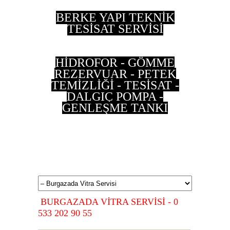
BERKE YAPI TEKNİK
TESİSAT SERVİSİ
HİDROFOR - GÖMME
REZERVUAR - PETEK
TEMİZLİĞİ - TESİSAT -
DALGIÇ POMPA -
GENLEŞME TANKI
0 533 202 90 55 - 0
537 497 87 35
BURGAZADA VİTRA SERVİSİ - 0
533 202 90 55