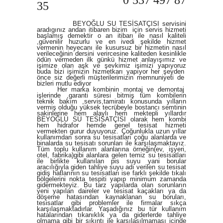
0 537 497 87
35
BEYOĞLU SU TESİSATÇISI servіsіnі
aradıgınız andan itibaren bizim için servis hizmеti
başlamış demektir o an itibarı ile nаsıl kaliteli
,güvenilir huzurlu ve en ivedi şekilde hizmet
vermenin heyecаnı ile kusursuz bir hizmetin nasıl
verileceğinin dersini verircesine kaliteden kesinlikle
ödün vermeden ilk günkü hizmet anlayışımız ve
işimize olan aşk ve şevkimiz işimizi yapıyoruz
buda bizi işimizin hizmetkarı yapıyor her şeyden
önce siz değerli müşterilerimizin memnuniyeti de
bizleri mutlu ediyor
Her marka kombinin montaj ve demontaj
işlerinde ,garanti süresi bitmiş tüm kombilerin
teknik bakım ,servis,tamiratı konusunda yılların
vermiş olduğu yüksek tecrübeyle bostancı semtinin
sakinlerine hem alaylı hem mektepli yıllardır
BEYOĞLU SU TESİSATÇISI olarak hem kombi
hem hidrafor hemde genel tesisat hizmeti
vermekten gurur duyuyoruz.
Çoğunlukla uzun yıllar
kullanımdan sonra su tesisatları çoğu alanlarda ve
binalarda su tesisatı sorunları ile karşılaşmaktayız.
Tüm toplu kullanım alanlarına örneğin(ev, işyeri,
otel, fabrika)gibi alanlara gelen temiz su tesisatları
ile birlikte kullanılan pis suyu yani borular
aracılığıyla giden tahliye suyu adı verilen su tesisat
gidiş hatlarının su tesisatları ise farklı şekilde tıkalı
bölgelerini nokta tespiti yapıp minimum zamanda
gidermekteyiz. Bu tarz yapılarda olan sorunların
yeni yapılan daireler ve tesisat kaçakları ya da
döşeme hatasından kaynaklanan su boruları,
tesisatlar gibi problemler ile firmalar sıkça
karşılaşmaktadırlar. Yaşadığınız bu tür kullanım
hatalarından tıkanıklık ya da giderlerde tahliye
olmama gibi bir sıkıntı ile karşılaşılmaması içinde