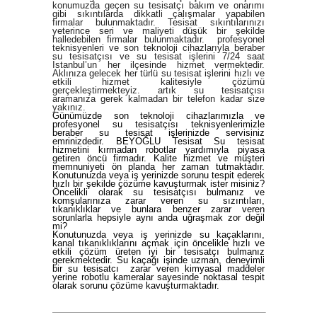
konumuzda geçen su tesisatçı bakım ve onarımı
gibi sıkıntılarda dikkatli çalışmalar yapabilen
firmalar bulunmaktadır. Tesisat sıkıntılarınızı
yeterince seri ve maliyeti düşük bir şekilde
halledebilen firmalar bulunmaktadır.
profesyonel
teknisyenleri ve son teknoloji cihazlarıyla beraber
su tesisatçısı ve su tesisat işlerini 7/24 saat
İstanbul’un her ilçesinde hizmet vermektedir.
Aklınıza gelecek her türlü su tesisat işlerini hızlı ve
etkili hizmet kalitesiyle çözümü
gerçekleştirmekteyiz. artık su tesisatçısı
aramanıza gerek kalmadan bir telefon kadar size
yakınız.
Günümüzde son teknoloji cihazlarımızla ve
profesyonel
su tesisatçısı
teknisyenlerimizle
beraber su tesisat işlerinizde servisiniz
emrinizdedir. BEYOĞLU Tesisat Su tesisat
hizmetini kırmadan robotlar yardımıyla piyasa
getiren öncü firmadır. Kalite hizmet ve müşteri
memnuniyeti ön planda her zaman tutmaktadır.
Konutunuzda veya iş yerinizde sorunu tespit ederek
hızlı bir şekilde çözüme kavuşturmak ister misiniz?
Öncelikli olarak
su tesisatçısı
bulmanız ve
komşularınıza zarar veren su sızıntıları,
tıkanıklıklar ve
bunlara benzer zarar veren
sorunlarla hepsiyle aynı anda uğraşmak zor değil
mi?
Konutunuzda veya iş yerinizde su kaçaklarını,
kanal tıkanıklıklarını açmak için öncelikle hızlı ve
etkili çözüm üreten iyi bir tesisatçı bulmanız
gerekmektedir. Su kaçağı işinde uzman, deneyimli
bir
su tesisatcı
zarar veren kimyasal maddeler
yerine robotlu kameralar sayesinde noktasal tespit
olarak sorunu çözüme kavuşturmaktadır.