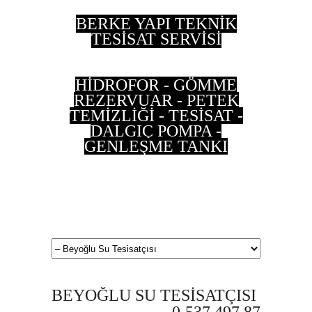
BERKE YAPI TEKNİK
TESİSAT SERVİSİ
HİDROFOR - GÖMME
REZERVUAR - PETEK
TEMİZLİĞİ - TESİSAT -
DALGIÇ POMPA -
GENLEŞME TANKI
0 533 202 90 55 - 0
537 497 87 35
BEYOĞLU SU TESİSATÇISI