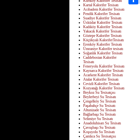
Kurtköy Kalorifer Tesisatı
Kartal Kalorifer Tesisatı
Acıbadem Kalorifer Tesisatı
Pendik Kalorifer Tesisatı
Suadiye Kalorifer Tesisatı
Üsküdar Kalorifer Tesisatı
Kadıköy Kalorifer Tesisatı
Yakacık Kalorifer Tesisatı
Göztepe Kalorifer Tesisatı
Küçükyalı KaloriferTesisatı
Erenköy Kalorifer Tesisatı
Ümraniye Kalorifer tesisatı
Soğanlık Kalorifer Tesisatı
Caddebostan Kalorifer
Tesisatı
Feneryolu Kalorifer Tesisatı
Kaynarca Kalorifer Tesisatı
Acarkent Kalorifer Tesisatı
Atalar Kalorifer Tesisatı
Cevizli Kalorifer Tesisatı
Kozyatağı Kalorifer Tesisatı
Beykoz Su Tesisatçısı
Beylerbeyi Su Tesisatı
Çengelköy Su Tesisatı
Paşabahçe Su Tesisatı
Altunizade Su Tesisatı
Bağlarbaşı Su Tesisatı
Selimiye Su Tesisatı
Anadoluhisarı Su Tesisatı
Çavuşbaşı Su Tesisatı
Koşuyolu Su Tesisatı
Çamlıca Su Tesisatçısı