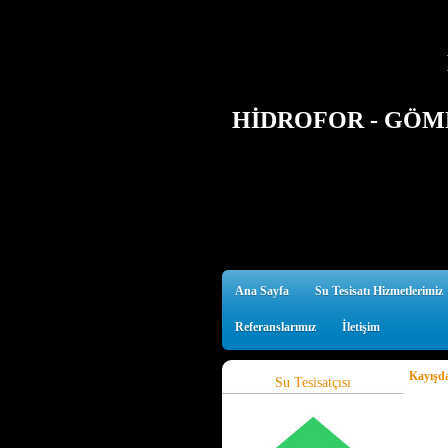
HİDROFOR - GÖMM
Ana Sayfa
Su Tesisatı Hizmetlerimiz
Referanslarımız
İletişim
Kayışda
Su Tesisatçısı
KAYI