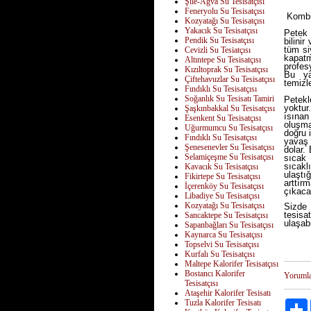
Şile-Ağva Su Tesisatçısı
Feneryolu Su Tesisatçısı
Kombi
Kozyatağı Su Tesisatçısı
Yakacık Su Tesisatçısı
Petek 
Pendik Su Tesisatçısı
bilinir
tüm si
Cevizli Su Tesiatçısı
kapatm
Altıntepe Su Tesisatçısı
profes
Kızıltoprak Su Tesisatçısı
Bu ya
Çiftehavuzlar Su Tesisatçısı
temizl
Fındıklı Su Tesisatçısı
Soğanlık Su Tesisatı Tamiri
Petekl
yoktur
Şaşkınbakkal Su Tesisatçısı
ısınan
Esenkent Su Tesisatçısı
oluşma
Uğurmumcu Su Tesisatçısı
doğru 
Fındıklı Su Tesisatçısı
yavaş 
Şenesenevler Su Tesisatçısı
dolar.
Selamiçeşme Su Tesisatçısı
sıcak 
sıcak
Kavacık Su Tesisatçısı
ulaştı
Fikirtepe Su Tesisatçısı
arttır
İçerenköy Su Tesisatçısı
çıkacak
Libadiye Su Tesisatçısı
Kozyatağı Su Tesisatçısı
Sizde 
tesisa
Sancaktepe Su Tesisatçısı
ulaşabi
Sapanbağları Su Tesisatçısı
Kaynarca Su Tesisatçısı
Topselvi Su Tesisatçısı
Kurfalı Su Tesisatçısı
Maltepe Kalorifer Tesisatçısı
Bostancı Kalorifer
Yoruml
Tesisatçısı
Ataşehir Kalorifer Tesisatı
Tuzla Kalorifer Tesisatı