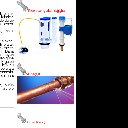
R
ezervuar iç takım değişimi
ik olarak
 içindeki
doldurup
n sebebi
r, nasıl
r alakası
ı olarak
ikmeleri
şir. Daha
eci suyun
nden güne
ak gelen
 için su
borulara
erecesini
Su Kaçağı
arşınıza
z, bütün
 bizlere
Klozet Kaçağı