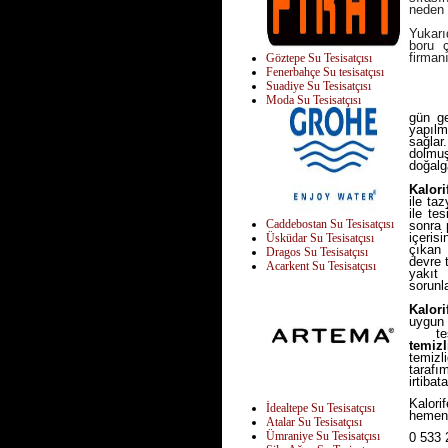
neden 
Yukarı
boru ç
firman
Göztepe Su Tesisatçısı
Fenerbahçe Su tesisatçısı
KAL
Suadiye Su Tesisatçısı
Moda Su Tesisatçısı
pete
gün ge
yapılm
sağlar
dolmuş
doğalg
Kalori
ile ta
ile te
Caddebostan Su Tesisatçısı
sonra 
içeris
Üsküdar Su Tesisatçısı
çıkan 
Dragos Su Tesisatçısı
devre 
Acarkent Su Tesisatçısı
yakıt
sorunla
Kalori
uygun 
tesis
temizl
temizl
tarafı
irtiba
Kalori
İdealtepe Su Tesisatçısı
hemen 
Atalar Su Tesisatçısı
Ümraniye Su Tesisatçısı
0 533 