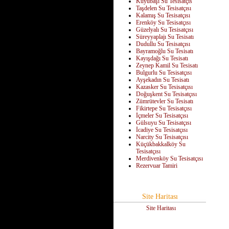
Kuyubaşı Su Tesisatçıs
Taşdelen Su Tesisatçısı
Kalamış Su Tesisatçısı
Erenköy Su Tesisatçısı
Güzelyalı Su Tesisatçısı
Süreyyaplajı Su Tesisatı
Dudullu Su Tesisatçısı
Bayramoğlu Su Tesisatı
Kayışdağı Su Tesisatı
Zeynep Kamil Su Tesisatı
Bulgurlu Su Tesisatçısı
Ayşekadın Su Tesisatı
Kazasker Su Tesisatçısı
Doğuşkent Su Tesisatçısı
Zümrütevler Su Tesisatı
Fikirtepe Su Tesisatçısı
İçmeler Su Tesisatçısı
Gülsuyu Su Tesisatçısı
İcadiye Su Tesisatçısı
Narcity Su Tesisatçısı
Küçükbakkalköy Su
Tesisatçısı
Merdivenköy Su Tesisatçısı
Rezervuar Tamiri
Site Haritası
Site Haritası