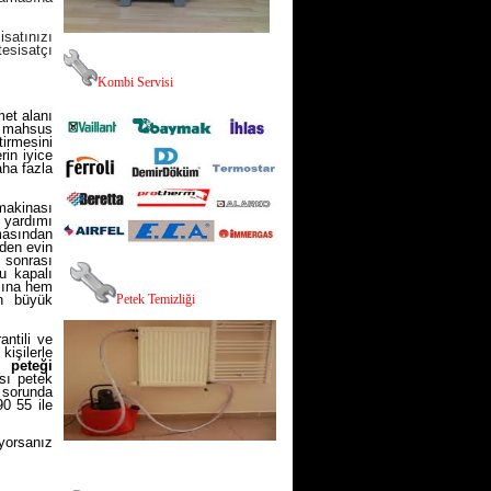
satınızı
esisatçı
K
ombi Servisi
met alanı
a mahsus
tirmesini
rin iyice
aha fazla
makinası
n yardımı
masından
eden evin
 sonrası
u kapalı
asına hem
n büyük
P
etek Temizliği
antili ve
işilerle
r peteği
sı petek
r sorunda
0 55 ile
iyorsanız