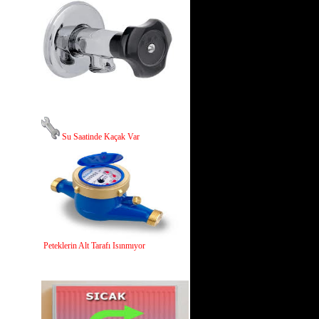
Su Saatinde Kaçak Var
Peteklerin Alt Tarafı Isınmıyor