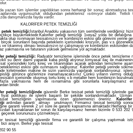
olur.
da yazan tüm işlemler yapıldıktan sonra herhangi bir sonuç alınmadıysa tesi
aplarında uygunsuzluk olduğundan petekleriniz ısıtmıyor olabilir. Yetkili t
ızda danışmanızda fayda vardır.
ORİFER PETEK TEMİZLİĞİ
k temizliği
:
İstanbul Anadolu yakasının tüm
semtlerinde verdiğimiz hiz
çtikçe büyükmektedir.Kalorifer peteği temizliği 1veya2 yılda bir defalığın
akta olup ısınmayan tesisatınızın ve kombinizin eskisi gibi
görevini
yerine ge
. birçok sorunların başında peteklerin içerisindeki krozyon, pas v.s gözenekle
 ve tıkanmış olması tesisatınızın iyi çalışmayıp ve kombinizin eskisinden d
az yakmasına ve faturanın yüksek gelmesine yol açmaktadır.
fer peteği temizliği:
Radyatör temizleme işleminde önce petek temizleme 
zyikli su devir daimi yaparak kaba pisliği atıyoruz.
kimyasal ilaç ile makineni
sisat içerisindeki tortu kireç ve tıkanmaları açarak ardından temizleme aşa
peteklerinizi eskisi gibi ısınmasını sağlıyoruz. Kalorifer peteği yerinde sökm
inde kirletmeden makine ile sizin yanınızda yapılarak sonlandırıyoruz.
işlem
pisliği görünce gözlerinize inanamayacaksınız Çünkü yılların vermiş olduğ
tesisatın içerisinde oluşmuş tortu kireç v.b metaller hem kombinizin bozulm
 fazla yakmasına hem de ısınamama gibi sorunlarla karşılaşmanız e
rdan biridir.
fer peteği temizliğinde
güvenilir Berke tesisat petek temizliği işlerinde
gar
fiyat politikası ile işlerini başarılı bir şekilde sonlandırmaktadır.
Uzman k
at temizliğinin yapılmasına özen göstermenizi öneririz.
Kalorife
iği
ardından garanti almayı unutmayın. Firmamız tesisat temizliği sonra
iğine garanti vererek 2 yıl süre ile garanti kapsamına almaktadır.Herhangi bi
mızdan kaynaklanan bir sorun ile karşılaşırsanız hemen bizimle 0 533 202 9
ta geçerek sorununuzu çözmekteyiz.
fer tesisat temizliği güvenilir firma ve garantili bir çalışma yaptırmak ist
bizi arayın. Berke yapı tesisat
202 90 55