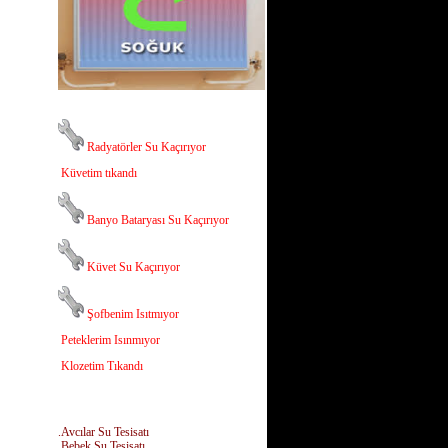
Radyatörler Su Kaçırıyor
Küvetim tıkandı
Banyo Bataryası Su Kaçırıyor
Küvet Su Kaçırıyor
Şofbenim Isıtmıyor
Peteklerim Isınmıyor
Klozetim Tıkandı
.Avcılar Su Tesisatı
.Bebek Su Tesisatı