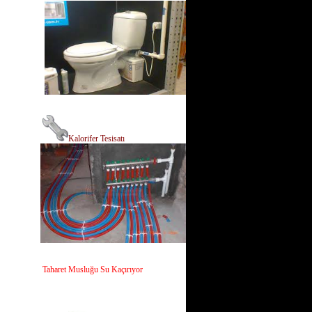
Kalorifer Tesisatı
Taharet Musluğu Su Kaçırıyor