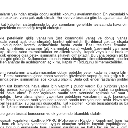
rın yakından uzağa doğru açıklık konumu ayarlanmalıdır. En yakındaki 
 en uzaktaki vana çok açık olmalı. Her eve ve tesisata göre bu ayarlamalar değ
kat kaloriferi sistemlerinde bu gibi sorunların genellikle tesisatında hava o
 peteklerin ısınmadığı tespiti olmuştur.
ikle peteklerin gidiş vanasının (üst kısmındaki vana) ve dönüş vanası
daki vana) açık olup olmadığı kontrol edilmelidir. Bu ihtimal çok az olsad
l olduğundan kontrol edilmesinde fayda vardır. Bazı tesisatçı firmalar 
ek için dönüş vanasının (alt kısmındaki vana) volanlı (çevirmeli) yani nor
ıp, allienlı vana takmaktadırlar ve allienlı vanayı kapalı veya kısık bırakı
 çok enderde olsa petek ısınmama şikayeti olmaktadır. Bu vana peteğin alt kı
ası gibi görünür. Kullanıcıların bunun vana olduğunu bilmediklerinden, bilsele
llien anahtar ile açıldığından açık mı, kapalı mı olduğunu bilmemektedirler.
erin vanalarının arızalanmasından dolayı petekler yeteri kadar ısıtmaya bilir
z. Petek vanasının içinde conta vananın gövdesine yapıştığı, sıkıştığı v.b. 
arında petek ısınmaması söz konusu olabilir. Buda çok ender rastlanan proble
erin üst kısmında hava alma için yapılmış pürjör vardır. Bu pürjörün yapıs
ida, pense, kargaburun gibi aletlerle açılıp, hava bitinceye kadar su gelinc
eki hava alınır. Pürjör açılırken saatin ters yönünde açılmalı ve saat
alıdır. Hava alma işlemi yapılırken peteklerin vanalarının açık konumd
idir. Petek vanaları saat yönünde kapanır, saatin ters yönünde açılır. Hava al
rken tesisattaki su basıncı düşücektir. Kat kaloriferi, kombi tesisatındaki su b
r ile 1,5 bar arasında olmasına dikkat ediniz.
re gelen tesisat borusunun ve ek yerlerinde tıkanıklık olabilir.
esisatı yapılırken özellikle PPRC (Polipropilen Random Kopolimer) boru halk
k boru ek kaynak yerlerinde uygun olmayan şekilde kaynak yapıldığında
nda borunun erimesiyle boru çapının daralması ve hatta hiç su geçişi ol