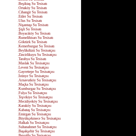
.Beşiktaş Su Tesisatı
.Ortaköy Su Tesisatı
.Cihangir Su Tesisatı
.Etiler Su Tesisatı
.Ulus Su Tesisatı
.Nişantaşı Su Tesisatı
.Şişli Su Tesisatı
.Boyacıköy Su Tesisatı
.Rumelihisarı Su Tesisatı
.Göktürk Su Tesisatı
.Kemerburgaz Su Tesisatı
.Beylikdüzü Su Tesisatçısı
.Zincirlikuyu Su Tesisatçısı
.Tarabya Su Tesisatı
.Maslak Su Tesisatçısı
.Levent Su Tesisatçısı
.Gayrettepe Su Tesisatçısı
.İstinye Su Tesisatçısı
.Arnavutköy Su Tesisatçısı
.Maçka Su Tesisatçısı
.Kumburgaz Su Tesisatçısı
.Fulya Su Tesisatçısı
.Teşvikiye Su Tesisatçısı
.Mecidiyeköy Su Tesisatçısı
.Karaköy Su Tesisatçısı
.Kabataş Su Tesisatçısı
.Emirgan Su Tesisatçısı
.Büyükçekmece Su Tesisatçısı
.Halkalı Su Tesisatçısı
.Sultanahmet Su Tesisatçısı
.Başakşehir Su Tesisatçısı
.Beyoğlu Su Tesisatçısı