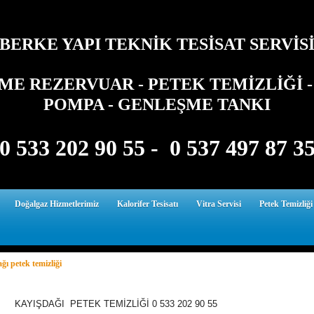
BERKE YAPI TEKNİK TESİSAT SERVİS
E REZERVUAR - PETEK TEMİZLİĞİ - 
POMPA - GENLEŞME TANKI
0 533 202 90 55 - 0 537 497 87 3
Doğalgaz Hizmetlerimiz
Kalorifer Tesisatı
Vitra Servisi
Petek Temizliği
ğı petek temizliği
ŞDAĞI PETEK TEMİZLİĞİ 0 533 202 90 55