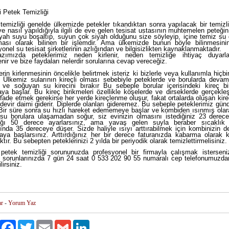
 Petek Temizliği
temizliği genelde ülkemizde petekler tıkandıktan sonra yapılacak bir temizl
ve nasıl
yapıldığıyla ilgili de eve gelen tesisat ustasının muhtemelen peteğin
yah suyu boşaltıp, suyun çok siyah olduğunu size söyleyip, içine temiz su 
ası olarak bilinen bir işlemdir. Ama ülkemizde bunun böyle bilinmesini
yonel su tesisat şirketlerinin azlığından ve bilgisizlikten kaynaklanmaktadır.
zımızda peteklerimiz neden kirlenir, neden temizliğe ihtiyaç duyarla
enir
ve
bize faydaları nelerdir sorularına cevap vereceğiz.
erin kirlenmesinin öncelikle belirtmek isteriz ki bizlerle veya kullanımla hiçbi
. Ülkemiz sularının kireçli olması sebebiyle peteklerde ve borularda devaml
 ve soğuyan su kirecini bırakır Bu sebeple borular içerisindeki kireç bir
ya başlar. Bu kireç birikmeleri özellikle köşelerde ve dirseklerde gerçekle
ifade etmek gerekirse her yerde kireçlenme oluşur, fakat ortalarda oluşan kir
devir daimi giderir. Diplerde olanları gideremez. Bu sebeple peteklerimiz gü
 Bir süre sonra su hızlı hareket edememeye başlar ve kombiden ısınmış olar
su borulara ulaşamadan soğur, siz evinizin olmasını istediğiniz 23 derece
lığı 50 derece ayarlarsınız, ama yavaş gelen suyla beraber sıcaklık 
ğında 35 dereceye düşer. Sizde haliyle ısıyı arttırabilmek için kombinizin d
maya başlarsınız. Arttırdığınız her bir derece faturanızda kabarma olarak k
tır. Bu sebepten peteklerinizi 2 yılda bir periyodik olarak temizlettirmelisiniz.
petek temizliği sorununuzda profesyonel bir firmayla çalışmak isterseni
t sorunlarınızda 7 gün 24 saat 0 533 202 90 55 numaralı cep telefonumuzdan
lirsiniz.
ar
-
Yorum Yaz
Paylaş
Facebook
Twitter
Email
Gmail
LinkedIn