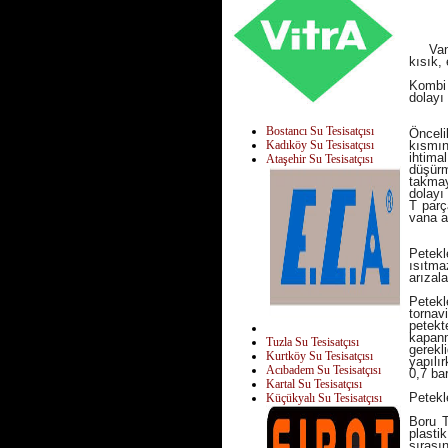
Vanala
kısık,
Kombi 
dolayı
Bostancı Su Tesisatçısı
Öncel
Kadıköy Su Tesisatçısı
kısmın
ihtima
Ataşehir Su Tesisatçısı
düşürm
takmay
dolayı
T parç
vana a
Petekl
ısıtma
arızal
Petekl
tornav
petekt
kapanm
Tuzla Su Tesisatçısı
gerekl
Kurtköy Su Tesisatçısı
yapılı
Acıbadem Su Tesisatçısı
0,7 ba
Kartal Su Tesisatçısı
Petekle
Küçükyalı Su Tesisatçısı
Boru T
plasti
sırası