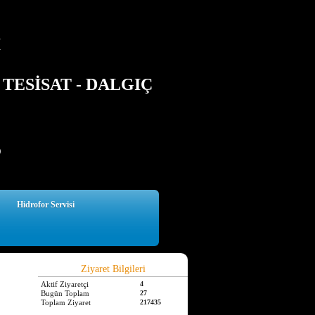
İ
TESİSAT - DALGIÇ
5
Hidrofor Servisi
Ziyaret Bilgileri
Aktif Ziyaretçi
4
Bugün Toplam
27
Toplam Ziyaret
217435