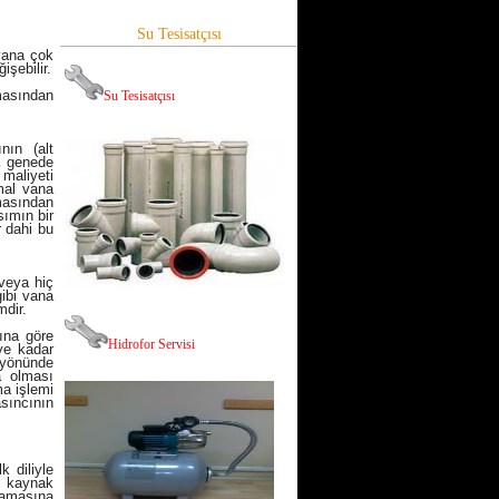
Su Tesisatçısı
vana çok
işebilir.
lmasından
Su Tesisatçısı
nın (alt
a genede
maliyeti
mal vana
lmasından
sımın bir
r dahi bu
 veya hiç
gibi vana
mdir.
ına göre
Hid
rofor Servisi
eye kadar
 yönünde
a olması
ma işlemi
asıncının
 diliyle
, kaynak
mamasına