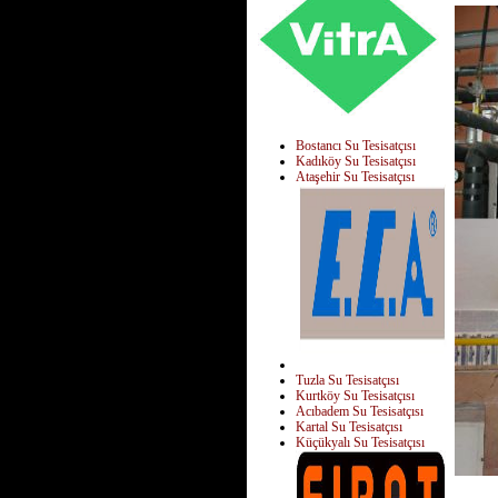
Bostancı Su Tesisatçısı
Kadıköy Su Tesisatçısı
Ataşehir Su Tesisatçısı
Tuzla Su Tesisatçısı
Kurtköy Su Tesisatçısı
Acıbadem Su Tesisatçısı
Kartal Su Tesisatçısı
Küçükyalı Su Tesisatçısı