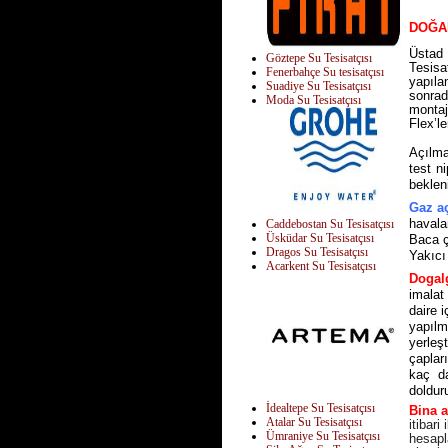
DOĞA
Üstad 
Göztepe Su Tesisatçısı
Tesisa
Fenerbahçe Su tesisatçısı
yapıla
Suadiye Su Tesisatçısı
sonrad
Moda Su Tesisatçısı
monta
Flex’l
Açılma
test n
bekleni
Gaz aç
havala
Caddebostan Su Tesisatçısı
Üsküdar Su Tesisatçısı
Baca ç
Dragos Su Tesisatçısı
Yakıcı
Acarkent Su Tesisatçısı
Dogalg
imalat
daire 
yapılm
yerleşt
çaplar
kaç da
doldur
İdealtepe Su Tesisatçısı
Bina a
Atalar Su Tesisatçısı
itibari
Ümraniye Su Tesisatçısı
hesapla