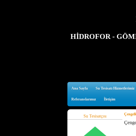
HİDROFOR - GÖMM
Ana Sayfa
Su Tesisatı Hizmetlerimiz
Referanslarımız
İletişim
Çengelk
Su Tesisatçısı
Çenge