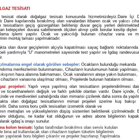
LGAZ TESİSATI
tesisat olarak doğalgaz tesisatı konusunda hizmetinizdeyiz.Daire İçi 
tı Daire kapılarında bırakılmış olan vanalardan itibaren ocak ve yakıcı ciha
n tesisatların geçiş güzergahları belirlenip duvar geçiş yerleri delinmekte
an kelepçeleri duvara sabitlenerek ölçüleri alınıp çelik borular kesilip dişleri 
jlama işlemi yapılır. Ocak ve yakıcılığı bulunan cihazlar vana ve m
erinin montaj laması yapılmaktadır.
kta olan duvar geçişlerinin alçıyla kapatılması sayaç bağlantı noktalarında
ipeli yardımıyla “U” manometreleri sayesinde test yapılır ve İgdaş randevus
r.
ılmalarına engel olarak görülen sebepler:
Ocakların bulunduğu mekanda
ndırma menfezlerinin bulunmaması, Cihazların kurulumunun hatalı yapılması
ıkışının hava alanına bakmaması, Ocak vanalarının ateşe yakın bulunması,
 cihazların vanasına ulaşılmaz olması, Projelerde bulunan hataların olması.
az projeleri:
Yapılı veya yapılmış olan tesisatların projelendirilmesi dai
 ve ticarethanelerin değişik ve farklı şekilde olanları vardır. Daire içinde, 
içinde ve merdivenleri sahalığında olan mimarisi çizilerek daha sonra da yapı
akta olan doğalgaz tesisatlarının mimari projeleri üzerine kuş bakışı 
irilir. Daha sonra boru çelik tesisatları izometrik olarak ve
ının metrajları ve yükselişlerinin düşüş sistemleri belirtilerek çizilmektedir. 
ire olduğunu, ne kadar kat olduğunun ve adres abone bilgilerinin kapak b
ularak igdaş’a onayı sunulur.
na kolon tesisatı:
İgdas tarafından bırakılmıs olan servis kutuları
 ile bina ad kullanılacak olan cihazların toplam tüketim bilgilerinin
rı yapılarak boru bilgileri çıkarılır ve projeler hazırlanıp Yapılmakta