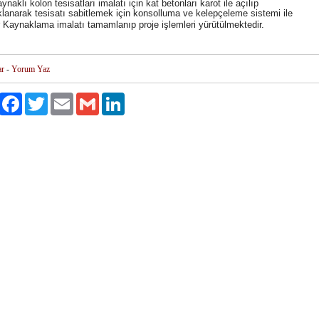
ynaklı kolon tesisatları imalatı için kat betonları karot ile açılıp
lanarak tesisatı sabitlemek için konsolluma ve kelepçeleme sistemi ile
r Kaynaklama imalatı tamamlanıp proje işlemleri yürütülmektedir.
ar
-
Yorum Yaz
Paylaş
Facebook
Twitter
Email
Gmail
LinkedIn