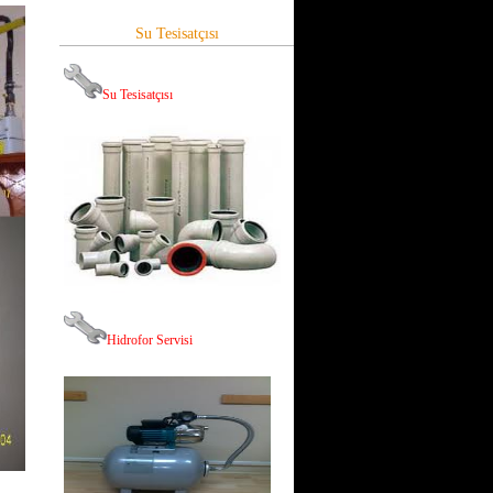
Su Tesisatçısı
Su Tesisatçısı
Hid
rofor Servisi