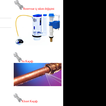
R
ezervuar iç takım değişimi
Su Kaçağı
Klozet Kaçağı