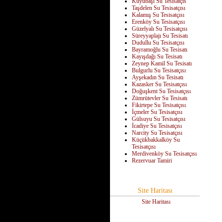
Kuyubaşı Su Tesisatçıs
Taşdelen Su Tesisatçısı
Kalamış Su Tesisatçısı
Erenköy Su Tesisatçısı
Güzelyalı Su Tesisatçısı
Süreyyaplajı Su Tesisatı
Dudullu Su Tesisatçısı
Bayramoğlu Su Tesisatı
Kayışdağı Su Tesisatı
Zeynep Kamil Su Tesisatı
Bulgurlu Su Tesisatçısı
Ayşekadın Su Tesisatı
Kazasker Su Tesisatçısı
Doğuşkent Su Tesisatçısı
Zümrütevler Su Tesisatı
Fikirtepe Su Tesisatçısı
İçmeler Su Tesisatçısı
Gülsuyu Su Tesisatçısı
İcadiye Su Tesisatçısı
Narcity Su Tesisatçısı
Küçükbakkalköy Su
Tesisatçısı
Merdivenköy Su Tesisatçısı
Rezervuar Tamiri
Site Haritası
Site Haritası