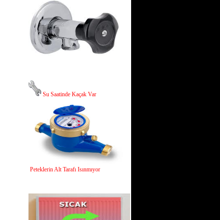
Su Saatinde Kaçak Var
Peteklerin Alt Tarafı Isınmıyor