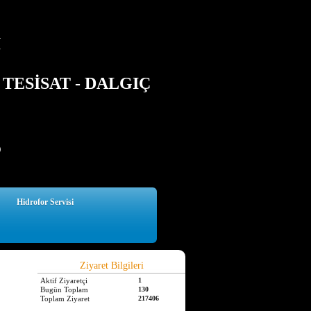
İ
TESİSAT - DALGIÇ
5
Hidrofor Servisi
Ziyaret Bilgileri
Aktif Ziyaretçi
1
Bugün Toplam
130
Toplam Ziyaret
217406