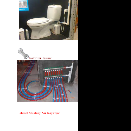
Kalorifer Tesisatı
Taharet Musluğu Su Kaçırıyor