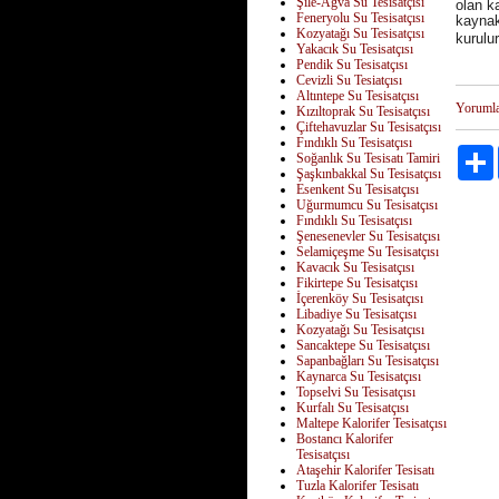
Şile-Ağva Su Tesisatçısı
olan ka
Feneryolu Su Tesisatçısı
kaynak
Kozyatağı Su Tesisatçısı
kurulu
Yakacık Su Tesisatçısı
Pendik Su Tesisatçısı
Cevizli Su Tesiatçısı
Altıntepe Su Tesisatçısı
Yoruml
Kızıltoprak Su Tesisatçısı
Çiftehavuzlar Su Tesisatçısı
Fındıklı Su Tesisatçısı
Soğanlık Su Tesisatı Tamiri
Şaşkınbakkal Su Tesisatçısı
Esenkent Su Tesisatçısı
Uğurmumcu Su Tesisatçısı
Fındıklı Su Tesisatçısı
Şenesenevler Su Tesisatçısı
Selamiçeşme Su Tesisatçısı
Kavacık Su Tesisatçısı
Fikirtepe Su Tesisatçısı
İçerenköy Su Tesisatçısı
Libadiye Su Tesisatçısı
Kozyatağı Su Tesisatçısı
Sancaktepe Su Tesisatçısı
Sapanbağları Su Tesisatçısı
Kaynarca Su Tesisatçısı
Topselvi Su Tesisatçısı
Kurfalı Su Tesisatçısı
Maltepe Kalorifer Tesisatçısı
Bostancı Kalorifer
Tesisatçısı
Ataşehir Kalorifer Tesisatı
Tuzla Kalorifer Tesisatı