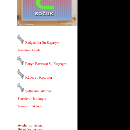
Radyatörler Su Kaçırıyor
Küvetim tıkandı
Banyo Bataryası Su Kaçırıyor
Küvet Su Kaçırıyor
Şofbenim Isıtmıyor
Peteklerim Isınmıyor
Klozetim Tıkandı
.Avcılar Su Tesisatı
.Bebek Su Tesisatı