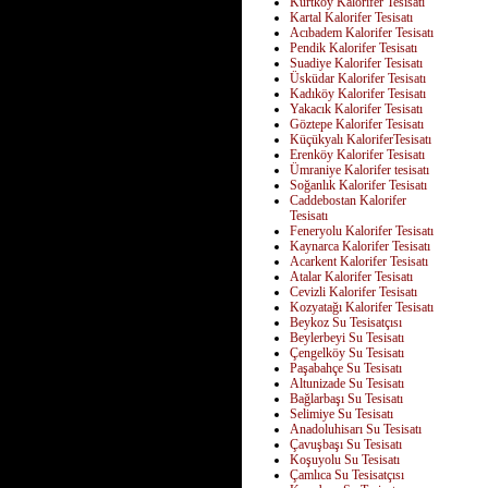
Kurtköy Kalorifer Tesisatı
Kartal Kalorifer Tesisatı
Acıbadem Kalorifer Tesisatı
Pendik Kalorifer Tesisatı
Suadiye Kalorifer Tesisatı
Üsküdar Kalorifer Tesisatı
Kadıköy Kalorifer Tesisatı
Yakacık Kalorifer Tesisatı
Göztepe Kalorifer Tesisatı
Küçükyalı KaloriferTesisatı
Erenköy Kalorifer Tesisatı
Ümraniye Kalorifer tesisatı
Soğanlık Kalorifer Tesisatı
Caddebostan Kalorifer
Tesisatı
Feneryolu Kalorifer Tesisatı
Kaynarca Kalorifer Tesisatı
Acarkent Kalorifer Tesisatı
Atalar Kalorifer Tesisatı
Cevizli Kalorifer Tesisatı
Kozyatağı Kalorifer Tesisatı
Beykoz Su Tesisatçısı
Beylerbeyi Su Tesisatı
Çengelköy Su Tesisatı
Paşabahçe Su Tesisatı
Altunizade Su Tesisatı
Bağlarbaşı Su Tesisatı
Selimiye Su Tesisatı
Anadoluhisarı Su Tesisatı
Çavuşbaşı Su Tesisatı
Koşuyolu Su Tesisatı
Çamlıca Su Tesisatçısı