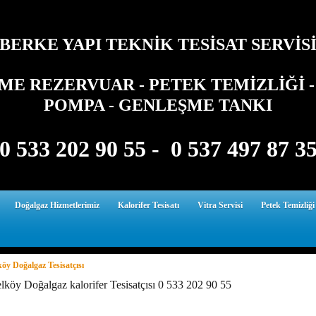
BERKE YAPI TEKNİK TESİSAT SERVİS
E REZERVUAR - PETEK TEMİZLİĞİ - 
POMPA - GENLEŞME TANKI
0 533 202 90 55 - 0 537 497 87 3
Doğalgaz Hizmetlerimiz
Kalorifer Tesisatı
Vitra Servisi
Petek Temizliği
öy Doğalgaz Tesisatçısı
lköy Doğalgaz kalorifer Tesisatçısı 0 533 202 90 55