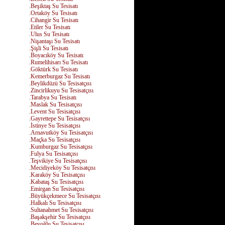
.Beşiktaş Su Tesisatı
.Ortaköy Su Tesisatı
.Cihangir Su Tesisatı
.Etiler Su Tesisatı
.Ulus Su Tesisatı
.Nişantaşı Su Tesisatı
.Şişli Su Tesisatı
.Boyacıköy Su Tesisatı
.Rumelihisarı Su Tesisatı
.Göktürk Su Tesisatı
.Kemerburgaz Su Tesisatı
.Beylikdüzü Su Tesisatçısı
.Zincirlikuyu Su Tesisatçısı
.Tarabya Su Tesisatı
.Maslak Su Tesisatçısı
.Levent Su Tesisatçısı
.Gayrettepe Su Tesisatçısı
.İstinye Su Tesisatçısı
.Arnavutköy Su Tesisatçısı
.Maçka Su Tesisatçısı
.Kumburgaz Su Tesisatçısı
.Fulya Su Tesisatçısı
.Teşvikiye Su Tesisatçısı
.Mecidiyeköy Su Tesisatçısı
.Karaköy Su Tesisatçısı
.Kabataş Su Tesisatçısı
.Emirgan Su Tesisatçısı
.Büyükçekmece Su Tesisatçısı
.Halkalı Su Tesisatçısı
.Sultanahmet Su Tesisatçısı
.Başakşehir Su Tesisatçısı
.Beyoğlu Su Tesisatçısı