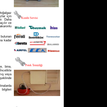
Doğalgaz
zlar için
K
ombi Servisi
dir. Daha
açılır ve
akaronlu
 bulunan
una kadar
,
P
etek Temizliği
re, bina,
Öncelikle
lmış veya
şeklinde
Binalarda
ilgileri