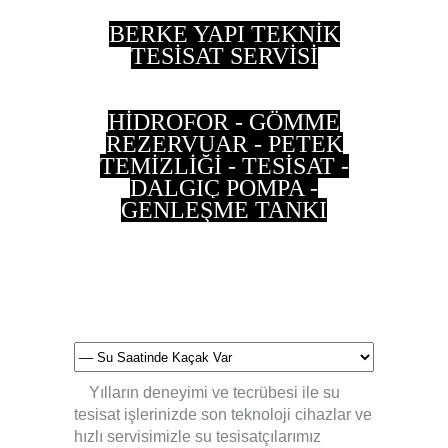
BERKE YAPI TEKNİK
TESİSAT SERVİSİ
HİDROFOR - GÖMME
REZERVUAR - PETEK
TEMİZLİĞİ - TESİSAT -
DALGIÇ POMPA -
GENLEŞME TANKI
0 533 202 90 55 - 0
537 497 87 35
Yılların deneyimi ve tecrübesi ile su
tesisat işlerinizde son teknoloji cihazlar ve
hızlı servisimizle su tesisatçılarımız