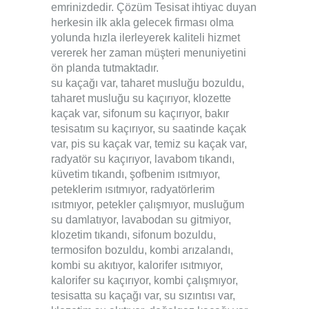
emrinizdedir. Çözüm Tesisat ihtiyac duyan
herkesin ilk akla gelecek firması olma
yolunda hızla ilerleyerek kaliteli hizmet
vererek her zaman müşteri menuniyetini
ön planda tutmaktadır.
su kaçağı var, taharet musluğu bozuldu,
taharet musluğu su kaçırıyor, klozette
kaçak var, sifonum su kaçırıyor, bakır
tesisatım su kaçırıyor, su saatinde kaçak
var, pis su kaçak var, temiz su kaçak var,
radyatör su kaçırıyor, lavabom tıkandı,
küvetim tıkandı, şofbenim ısıtmıyor,
peteklerim ısıtmıyor, radyatörlerim
ısıtmıyor, petekler çalışmıyor, musluğum
su damlatıyor, lavabodan su gitmiyor,
klozetim tıkandı, sifonum bozuldu,
termosifon bozuldu, kombi arızalandı,
kombi su akıtıyor, kalorifer ısıtmıyor,
kalorifer su kaçırıyor, kombi çalışmıyor,
tesisatta su kaçağı var, su sızıntısı var,