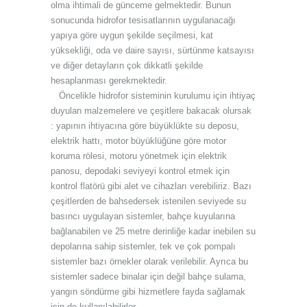
olma ihtimali de günceme gelmektedir. Bunun
sonucunda hidrofor tesisatlarının uygulanacağı
yapıya göre uygun şekilde seçilmesi, kat
yüksekliği, oda ve daire sayısı, sürtünme katsayısı
ve diğer detayların çok dikkatli şekilde
hesaplanması gerekmektedir.
Öncelikle hidrofor sisteminin kurulumu için ihtiyaç
duyulan malzemelere ve çeşitlere bakacak olursak
: yapının ihtiyacına göre büyüklükte su deposu,
elektrik hattı, motor büyüklüğüne göre motor
koruma rölesi, motoru yönetmek için elektrik
panosu, depodaki seviyeyi kontrol etmek için
kontrol flatörü gibi alet ve cihazları verebiliriz. Bazı
çeşitlerden de bahsedersek istenilen seviyede su
basıncı uygulayan sistemler, bahçe kuyularına
bağlanabilen ve 25 metre derinliğe kadar inebilen su
depolarına sahip sistemler, tek ve çok pompalı
sistemler bazı örnekler olarak verilebilir. Ayrıca bu
sistemler sadece binalar için değil bahçe sulama,
yangın söndürme gibi hizmetlere fayda sağlamak
için de kullanılabilirler.