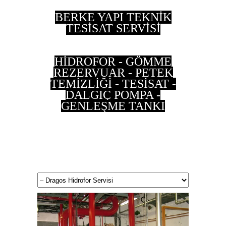
BERKE YAPI TEKNİK
TESİSAT SERVİSİ
HİDROFOR - GÖMME
REZERVUAR - PETEK
TEMİZLİĞİ - TESİSAT -
DALGIÇ POMPA -
GENLEŞME TANKI
0 533 202 90 55 - 0
537 497 87 35