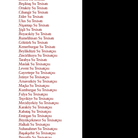
.Beşiktaş Su Tesisatı
.Ortaköy Su Tesisatı
.Cihangir Su Tesisatı
.Etiler Su Tesisatı
.Ulus Su Tesisatı
.Nişantaşı Su Tesisatı
.Şişli Su Tesisatı
.Boyacıköy Su Tesisatı
.Rumelihisarı Su Tesisatı
.Göktürk Su Tesisatı
.Kemerburgaz Su Tesisatı
.Beylikdüzü Su Tesisatçısı
.Zincirlikuyu Su Tesisatçısı
.Tarabya Su Tesisatı
.Maslak Su Tesisatçısı
.Levent Su Tesisatçısı
.Gayrettepe Su Tesisatçısı
.İstinye Su Tesisatçısı
.Arnavutköy Su Tesisatçısı
.Maçka Su Tesisatçısı
.Kumburgaz Su Tesisatçısı
.Fulya Su Tesisatçısı
.Teşvikiye Su Tesisatçısı
.Mecidiyeköy Su Tesisatçısı
.Karaköy Su Tesisatçısı
.Kabataş Su Tesisatçısı
.Emirgan Su Tesisatçısı
.Büyükçekmece Su Tesisatçısı
.Halkalı Su Tesisatçısı
.Sultanahmet Su Tesisatçısı
.Başakşehir Su Tesisatçısı
.Beyoğlu Su Tesisatçısı