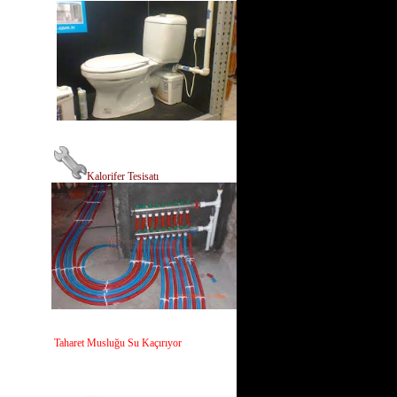
Kalorifer Tesisatı
Taharet Musluğu Su Kaçırıyor