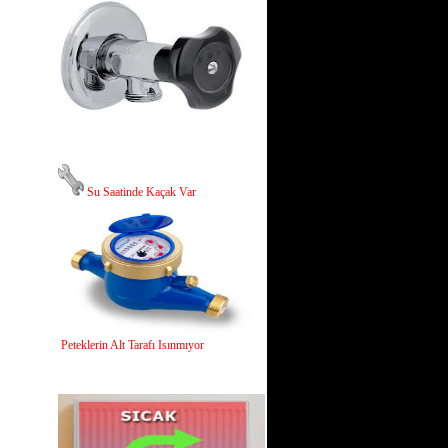
Su Saatinde Kaçak Var
Peteklerin Alt Tarafı Isınmıyor