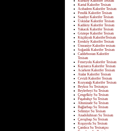
Kurtköy Kalorifer Tesisatı
Kartal Kalorifer Tesisatı
Acıbadem Kalorifer Tesisatı
Pendik Kalorifer Tesisatı
Suadiye Kalorifer Tesisatı
Üsküdar Kalorifer Tesisatı
Kadıköy Kalorifer Tesisatı
Yakacık Kalorifer Tesisatı
Göztepe Kalorifer Tesisatı
Küçükyalı KaloriferTesisatı
Erenköy Kalorifer Tesisatı
Ümraniye Kalorifer tesisatı
Soğanlık Kalorifer Tesisatı
Caddebostan Kalorifer
Tesisatı
Feneryolu Kalorifer Tesisatı
Kaynarca Kalorifer Tesisatı
Acarkent Kalorifer Tesisatı
Atalar Kalorifer Tesisatı
Cevizli Kalorifer Tesisatı
Kozyatağı Kalorifer Tesisatı
Beykoz Su Tesisatçısı
Beylerbeyi Su Tesisatı
Çengelköy Su Tesisatı
Paşabahçe Su Tesisatı
Altunizade Su Tesisatı
Bağlarbaşı Su Tesisatı
Selimiye Su Tesisatı
Anadoluhisarı Su Tesisatı
Çavuşbaşı Su Tesisatı
Koşuyolu Su Tesisatı
Çamlıca Su Tesisatçısı