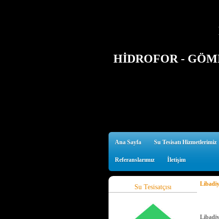
HİDROFOR - GÖMM
Ana Sayfa
Su Tesisatı Hizmetlerimiz
Referanslarımız
İletişim
Libadiy
Su Tesisatçısı
Libadi