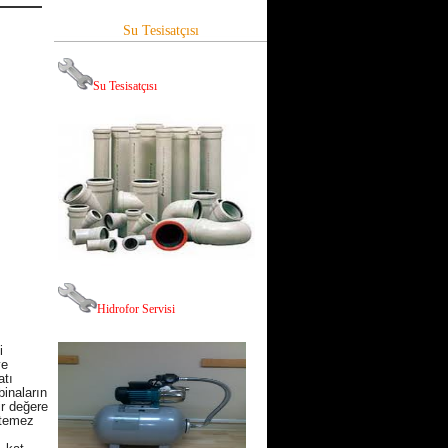
Su Tesisatçısı
Su Tesisatçısı
Hid
rofor Servisi
i
ve
atı
binaların
ir değere
istemez