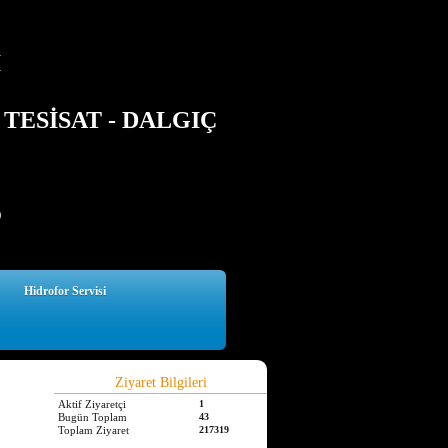
İ
TESİSAT - DALGIÇ
5
Hidrofor Servisi
Ziyaret Bilgileri
Aktif Ziyaretçi
1
Bugün Toplam
43
Toplam Ziyaret
217319