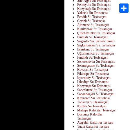
Şile-Ağva Su Tesisatçısı
Feneryolu Su Tesisatçısı
Kozyatağı Su Tesisatçısı
Yakacık Su Tesisatçısı
Pendik Su Tesisatçısı
Cevizli Su Tesiatçısı
Altıntepe Su Tesisatçısı
Kızıltoprak Su Tesisatçısı
Çiftehavuzlar Su Tesisatçısı
Fındıklı Su Tesisatçısı
Soğanlık Su Tesisatı Tamiri
Şaşkınbakkal Su Tesisatçısı
Esenkent Su Tesisatçısı
Uğurmumcu Su Tesisatçısı
Fındıklı Su Tesisatçısı
Şenesenevler Su Tesisatçısı
Selamiçeşme Su Tesisatçısı
Kavacık Su Tesisatçısı
Fikirtepe Su Tesisatçısı
İçerenköy Su Tesisatçısı
Libadiye Su Tesisatçısı
Kozyatağı Su Tesisatçısı
Sancaktepe Su Tesisatçısı
Sapanbağları Su Tesisatçısı
Kaynarca Su Tesisatçısı
Topselvi Su Tesisatçısı
Kurfalı Su Tesisatçısı
Maltepe Kalorifer Tesisatçısı
Bostancı Kalorifer
Tesisatçısı
Ataşehir Kalorifer Tesisatı
Tuzla Kalorifer Tesisatı