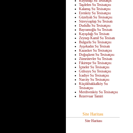
Kuyubaşı Su Tesisatçıs
Taşdelen Su Tesisatçısı
Kalamış Su Tesisatçısı
Erenköy Su Tesisatçısı
Güzelyalı Su Tesisatçısı
Süreyyaplajı Su Tesisatı
Dudullu Su Tesisatçısı
Bayramoğlu Su Tesisatı
Kayışdağı Su Tesisatı
Zeynep Kamil Su Tesisatı
Bulgurlu Su Tesisatçısı
Ayşekadın Su Tesisatı
Kazasker Su Tesisatçısı
Doğuşkent Su Tesisatçısı
Zümrütevler Su Tesisatı
Fikirtepe Su Tesisatçısı
İçmeler Su Tesisatçısı
Gülsuyu Su Tesisatçısı
İcadiye Su Tesisatçısı
Narcity Su Tesisatçısı
Küçükbakkalköy Su
Tesisatçısı
Merdivenköy Su Tesisatçısı
Rezervuar Tamiri
Site Haritası
Site Haritası