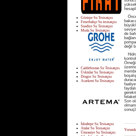
sonucu
yüksek
hesapl
Önceli
Göztepe Su Tesisatçısı
bakaca
Fenerbahçe Su tesisatçısı
büyükl
Suadiye Su Tesisatçısı
seviyey
Moda Su Tesisatçısı
de bah
bağlan
pompalı
değil 
Hidrof
kontro
Örneği
üzerin
Caddebostan Su Tesisatçısı
membra
Üsküdar Su Tesisatçısı
boşalı
Dragos Su Tesisatçısı
duracağ
Acarkent Su Tesisatçısı
faaliy
faydalı
gerekme
felaket
Son ola
olmama
sonuçl
İdealtepe Su Tesisatçısı
Atalar Su Tesisatçısı
Yoruml
Ümraniye Su Tesisatçısı