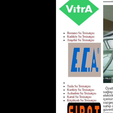
Bostancı Su Tesisatçısı
Kadıköy Su Tesisatçısı
Ataşehir Su Tesisatçısı
Tuzla Su Tesisatçısı
Özell
Kurtköy Su Tesisatçısı
sağlaya
Acıbadem Su Tesisatçısı
elektr
Kartal Su Tesisatçısı
içeris
Küçükyalı Su Tesisatçısı
vazgeç
sahip o
güvenl