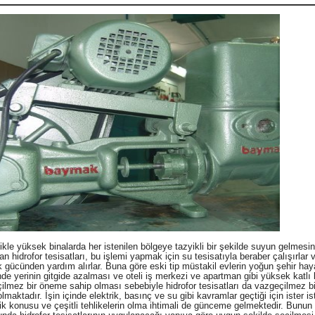
ikle yüksek binalarda her istenilen bölgeye tazyikli bir şekilde suyun gelmesin
n hidrofor tesisatları, bu işlemi yapmak için su tesisatıyla beraber çalışırlar 
ik gücünden yardım alırlar. Buna göre eski tip müstakil evlerin yoğun şehir hay
inde yerinin gitgide azalması ve oteli iş merkezi ve apartman gibi yüksek katlı 
ilmez bir öneme sahip olması sebebiyle hidrofor tesisatları da vazgeçilmez b
lmaktadır. İşin içinde elektrik, basınç ve su gibi kavramlar geçtiği için ister 
ik konusu ve çeşitli tehlikelerin olma ihtimali de günceme gelmektedir. Bunun