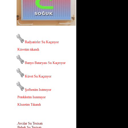
Radyatörler Su Kaçırıyor
Küvetim tıkandı
Banyo Bataryası Su Kaçırıyor
Küvet Su Kaçırıyor
Şofbenim Isıtmıyor
Peteklerim Isınmıyor
Klozetim Tıkandı
.Avcılar Su Tesisatı
.Bebek Su Tesisatı