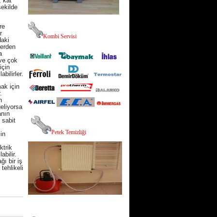
, kat
şekilde
re
r
K
ombi Servisi
daki
lerden
a
 ve çok
için
bilirler.
ak için
.
n
eliyorsa
anın
 sabit
P
etek Temizliği
in
ktrik
abilir.
ğı bir iş
tehlikeli