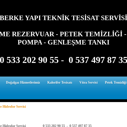
BERKE YAPI TEKNİK TESİSAT SERVİS
E REZERVUAR - PETEK TEMİZLİĞİ - 
POMPA - GENLEŞME TANKI
0 533 202 90 55 - 0 537 497 87 3
Doğalgaz Hizmetlerimiz
Kalorifer Tesisatı
Vitra Servisi
Petek Temizliği
e Hidrofor Servisi
ye Hidrofor Servisi 0 533 202 90 55 - 0 537 497 87 35