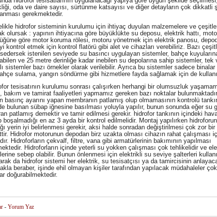
nda hidrofor tesisatlarının uygulanacağı yapıya göre uygun şekilde seçilmesi
liği, oda ve daire sayısı, sürtünme katsayısı ve diğer detayların çok dikkatli 
anması gerekmektedir.
kle hidrofor sisteminin kurulumu için ihtiyaç duyulan malzemelere ve çeşitle
k olursak : yapının ihtiyacına göre büyüklükte su deposu, elektrik hattı, moto
üğüne göre motor koruma rölesi, motoru yönetmek için elektrik panosu, depo
i kontrol etmek için kontrol flatörü gibi alet ve cihazları verebiliriz. Bazı çeşit
sedersek istenilen seviyede su basıncı uygulayan sistemler, bahçe kuyuların
abilen ve 25 metre derinliğe kadar inebilen su depolarına sahip sistemler, tek
 sistemler bazı örnekler olarak verilebilir. Ayrıca bu sistemler sadece binalar 
bahçe sulama, yangın söndürme gibi hizmetlere fayda sağlamak için de kullanıla
or tesisatının kurulumu sonrası çalışırken herhangi bir olumsuzluk yaşamam
l, bakım ve tamirat faaliyetleri yapmamız gereken bazı noktalar bulunmaktadır
n basınç ayarını yapan membranın patlamış olup olmamasının kontrolü tankı
de bulunan sübap iğnesine basılması yoluyla yapılır, bunun sonunda eğer su g
n patlamış demektir ve tamir edilmesi gerekir. hidrofor tankının içindeki hav
p boşalmadığı en az 3 ayda bir kontrol edilmelidir. Montaj yapılırken hidroforun
ı yerin iyi belirlenmesi gerekir, aksi halde sonradan değiştirilmesi çok zor bir
ettir. Hidrofor motorunun depodan birz uzakta olması cihazın rahat çalışması iç
dır. Hidroforların çekvalf, filtre, vana gibi armatürlerinin bakımının yapılması
ktedir. Hidroforların içinde yeterli su yokken çalışması çok tehlikelidir ve ele
lerine sebep olabilir. Bunun önlenmesi için elektrikli su seviye şalterleri kullanıl
rak da hidrofor sistemi her elektrik, su tesisatçısı ya da tamircisinin anlayaca
kla beraber, işinde ehil olmayan kişiler tarafından yapılacak müdahaleler çok 
ar doğurabilmektedir.
ar
-
Yorum Yaz