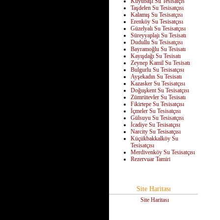
Kuyubaşı Su Tesisatçıs
Taşdelen Su Tesisatçısı
Kalamış Su Tesisatçısı
Erenköy Su Tesisatçısı
Güzelyalı Su Tesisatçısı
Süreyyaplajı Su Tesisatı
Dudullu Su Tesisatçısı
Bayramoğlu Su Tesisatı
Kayışdağı Su Tesisatı
Zeynep Kamil Su Tesisatı
Bulgurlu Su Tesisatçısı
Ayşekadın Su Tesisatı
Kazasker Su Tesisatçısı
Doğuşkent Su Tesisatçısı
Zümrütevler Su Tesisatı
Fikirtepe Su Tesisatçısı
İçmeler Su Tesisatçısı
Gülsuyu Su Tesisatçısı
İcadiye Su Tesisatçısı
Narcity Su Tesisatçısı
Küçükbakkalköy Su
Tesisatçısı
Merdivenköy Su Tesisatçısı
Rezervuar Tamiri
Site Haritası
Site Haritası