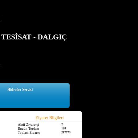
İ
TESİSAT - DALGIÇ
5
Hidrofor Servisi
Ziyaret Bilgileri
Aktif Ziyaretçi
2
Bugün Toplam
128
Toplam Ziyaret
217773