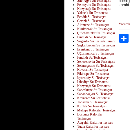
Şile-Ağva Su Tesisatçısı
ödediğ
Feneryolu Su Tesisatçısı
komb
Kozyatağı Su Tesisatçısı
Yakacık Su Tesisatçısı
Pendik Su Tesisatçısı
Cevizli Su Tesiatçısı
Yoruml
Altıntepe Su Tesisatçısı
Kızıltoprak Su Tesisatçısı
Çiftehavuzlar Su Tesisatçısı
Fındıklı Su Tesisatçısı
Soğanlık Su Tesisatı Tamiri
Şaşkınbakkal Su Tesisatçısı
Esenkent Su Tesisatçısı
Uğurmumcu Su Tesisatçısı
Fındıklı Su Tesisatçısı
Şenesenevler Su Tesisatçısı
Selamiçeşme Su Tesisatçısı
Kavacık Su Tesisatçısı
Fikirtepe Su Tesisatçısı
İçerenköy Su Tesisatçısı
Libadiye Su Tesisatçısı
Kozyatağı Su Tesisatçısı
Sancaktepe Su Tesisatçısı
Sapanbağları Su Tesisatçısı
Kaynarca Su Tesisatçısı
Topselvi Su Tesisatçısı
Kurfalı Su Tesisatçısı
Maltepe Kalorifer Tesisatçısı
Bostancı Kalorifer
Tesisatçısı
Ataşehir Kalorifer Tesisatı
Tuzla Kalorifer Tesisatı