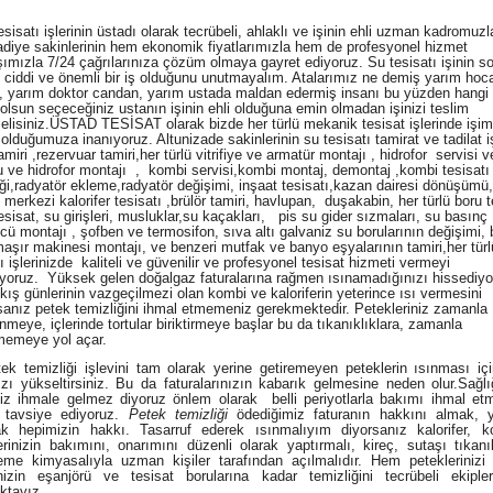
isatı işlerinin üstadı olarak tecrübeli, ahlaklı ve işinin ehli uzman kadromuzl
adiye sakinlerinin hem ekonomik fiyatlarımızla hem de profesyonel hizmet
şımızla 7/24 çağrılarınıza çözüm olmaya gayret ediyoruz. Su tesisatı işinin s
 ciddi ve önemli bir iş olduğunu unutmayalım. Atalarımız ne demiş yarım hoc
, yarım doktor candan, yarım ustada maldan edermiş insanı bu yüzden hangi i
 olsun seçeceğiniz ustanın işinin ehli olduğuna emin olmadan işinizi teslim
lisiniz.ÜSTAD TESİSAT olarak bizde her türlü mekanik tesisat işlerinde işim
olduğumuza inanıyoruz. Altunizade sakinlerinin su tesisatı tamirat ve tadilat iş
amiri ,rezervuar tamiri,her türlü vitrifiye ve armatür montajı , hidrofor servisi 
 ve hidrofor montajı , kombi servisi,kombi montaj, demontaj ,kombi tesisatı
iği,radyatör ekleme,radyatör değişimi, inşaat tesisatı,kazan dairesi dönüşümü
merkezi kalorifer tesisatı ,brülör tamiri, havlupan, duşakabin, her türlü boru t
tesisat, su girişleri, musluklar,su kaçakları, pis su gider sızmaları, su basınç
cü montajı , şofben ve termosifon, sıva altı galvaniz su borularının değişimi, 
aşır makinesi montajı, ve benzeri mutfak ve banyo eşyalarının tamiri,her türl
ı işlerinizde kaliteli ve güvenilir ve profesyonel tesisat hizmeti vermeyi
iyoruz. Yüksek gelen doğalgaz faturalarına rağmen ısınamadığınızı hissediyo
kış günlerinin vazgeçilmezi olan kombi ve kaloriferin yeterince ısı vermesini
rsanız petek temizliğini ihmal etmemeniz gerekmektedir. Petekleriniz zamanla
enmeye, içlerinde tortular biriktirmeye başlar bu da tıkanıklıklara, zamanla
memeye yol açar.
temizliği işlevini tam olarak yerine getiremeyen peteklerin ısınması iç
ızı yükseltirsiniz. Bu da faturalarınızın kabarık gelmesine neden olur.Sağl
iz ihmale gelmez diyoruz önlem olarak belli periyotlarla bakımı ihmal et
a tavsiye ediyoruz.
Petek temizliği
ödediğimiz faturanın hakkını almak, y
k hepimizin hakkı. Tasarruf ederek ısınmalıyım diyorsanız kalorifer, 
erinizin bakımını, onarımını düzenli olarak yaptırmalı, kireç, sutaşı tıkanık
eme kimyasalıyla uzman kişiler tarafından açılmalıdır. Hem petekleriniz
izin eşanjörü ve tesisat borularına kadar temizliğini tecrübeli ekipler
ktayız.