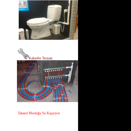
Kalorifer Tesisatı
Taharet Musluğu Su Kaçırıyor