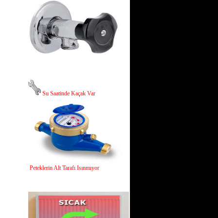
Su Saatinde Kaçak Var
Peteklerin Alt Tarafı Isınmıyor