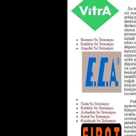
Su tes
siz su
anlayı
derece
dinden
olursa
etmeme
üstadı 
Bostancı Su Tesisatçısı
sifon t
Kadıköy Su Tesisatçısı
deposu
Ataşehir Su Tesisatçısı
temizl
sistem 
sıhhi 
düşürü
ve çam
tesisat
hedefl
soğuk 
istiyo
kireçl
ısıver
Petek 
Tuzla Su Tesisatçısı
ayarın
Kurtköy Su Tesisatçısı
bütçen
Acıbadem Su Tesisatçısı
ısrarl
Kartal Su Tesisatçısı
ısınma
Küçükyalı Su Tesisatçısı
petekl
temizl
kombin
yapma