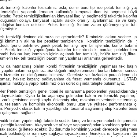
 temizliği
kalorifer tesisatınız eski, demir boru tipi ise petek temiziği yap
temizliğini yapacak firmanın kullandığı kimyasal ilacı iyi seçmesi bü
ktadır.
Petek temizliği
kullanılan kimyasal ilaç iyi seçilmediği takdirde kalorifer
lduğundan dolayı, kimyasal ilaçtaki asidik oran iyi ayarlanmaz ise ve kimya
li değilse boruları delebilir. Petek temizliği Sistem zaten çürümeye yüz tu
düşmüştür.
temizliği denince aklımıza ne gelmektedir? Kimimizin aklına sadece pe
iği kimimizin aklına ise petekler temizlenince kombinin temizliğinin de y
tedir. Şunu belirtmek gerek petek temizliği ayrı bir işlemdir, kombi bakımı
ir. Petek temizliği yapıldığında kalorifer tesisatında ki borular, petekler te
ombi bakımı ise; kombinin içinin açılarak fan temizliği, brülör temizliği,filtre 
lümlerin tek tek temziliğini bakımının yapılması anlamına gelmektedir.
a hatırlatmış olalım kombi filtresinin temizliğinin yapılması tek başı
 yapıldı anlamına gelmez. Siz değerli müşterilerimizin bunları bilmesi sonucu
n hizmetin ne olduğunuda bilirsiniz. Gereksiz ve fazladan para ödeme du
aşmaz, haksız kazanç sağlayanlara da fırsat vermemiş olursunuz. ÜSTAD
 işimizi hakkıyla yapıp hakkımız olan ücret dışında talepte bulunmayız.
er Petek temizliğini genel itibari ile ısınamama peroblemleri yaşadıklarında
 duymaktadır. Oysa ki bu aşamaya gelmeden bakım ve temizlik yapılmış 
zarfı içerisinde enerji kaybı önlenmiş olur, maksimum verimde sistemin ç
ır, tesisatın ve kombinin ekonomik ömrü uzar ve yüksek performansta ç
ır. Periyodik olarak bakım yapıldığında ,tasarruf sağlanmış olup kalorifer tesi
ı çalışması sağlanır.
dik bakım yapılmadığı takdirde sudaki kireç ve korozyon sebebi ile çamurl
 peteğin kanallarını tıkayacak ve yüzeye yapışacağından kombiden gelen ısı
rak sıcaklığı iletebilecektir. Bu durumda kombinin yüksek derecede çalışması 
cak bekledeğiniz ısınmayı sağlayamayacaksınız. Gereksiz ısı kayıplarını ö