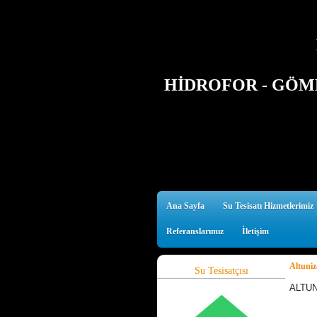
HİDROFOR - GÖMM
Ana Sayfa
Su Tesisatı Hizmetlerimiz
Referanslarımız
İletişim
Altuniz
Su Tesisatçısı
ALT
0