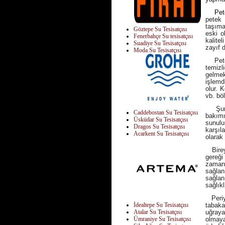
Petek
petek 
taşıma
Göztepe Su Tesisatçısı
eski o
Fenerbahçe Su tesisatçısı
kalite
Suadiye Su Tesisatçısı
zayıf 
Moda Su Tesisatçısı
Petek 
temizl
gelmek
işlemd
olur. K
vb. bö
Şunu d
Caddebostan Su Tesisatçısı
bakımı
Üsküdar Su Tesisatçısı
sunulu
Dragos Su Tesisatçısı
karşıl
Acarkent Su Tesisatçısı
olarak
Bireyl
gereği
zaman 
sağlan
sağlan
sağlıkl
Periyo
İdealtepe Su Tesisatçısı
tabaka
Atalar Su Tesisatçısı
uğraya
Ümraniye Su Tesisatçısı
olmaya