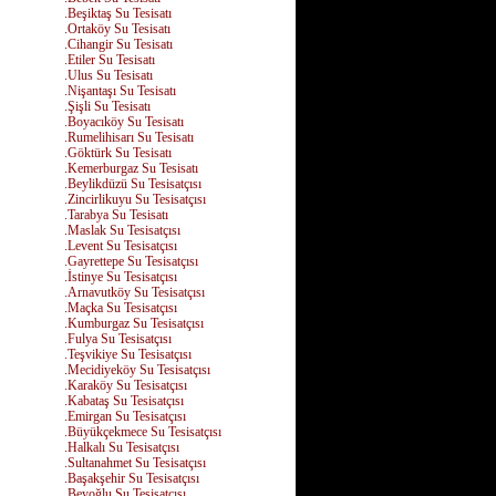
.Beşiktaş Su Tesisatı
.Ortaköy Su Tesisatı
.Cihangir Su Tesisatı
.Etiler Su Tesisatı
.Ulus Su Tesisatı
.Nişantaşı Su Tesisatı
.Şişli Su Tesisatı
.Boyacıköy Su Tesisatı
.Rumelihisarı Su Tesisatı
.Göktürk Su Tesisatı
.Kemerburgaz Su Tesisatı
.Beylikdüzü Su Tesisatçısı
.Zincirlikuyu Su Tesisatçısı
.Tarabya Su Tesisatı
.Maslak Su Tesisatçısı
.Levent Su Tesisatçısı
.Gayrettepe Su Tesisatçısı
.İstinye Su Tesisatçısı
.Arnavutköy Su Tesisatçısı
.Maçka Su Tesisatçısı
.Kumburgaz Su Tesisatçısı
.Fulya Su Tesisatçısı
.Teşvikiye Su Tesisatçısı
.Mecidiyeköy Su Tesisatçısı
.Karaköy Su Tesisatçısı
.Kabataş Su Tesisatçısı
.Emirgan Su Tesisatçısı
.Büyükçekmece Su Tesisatçısı
.Halkalı Su Tesisatçısı
.Sultanahmet Su Tesisatçısı
.Başakşehir Su Tesisatçısı
.Beyoğlu Su Tesisatçısı