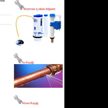
inde
R
ezervuar iç takım değişimi
Su Kaçağı
Klozet Kaçağı