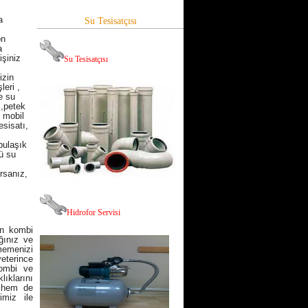
a
Su Tesisatçısı
on
a
şiniz
Su Tesisatçısı
izin
leri ,
ve su
 ,petek
, mobil
esisatı,
bulaşık
ü su
rsanız,
Hid
rofor Servisi
in kombi
ığınız ve
memenizi
eterince
kombi ve
lıklarını
i hem de
imiz ile