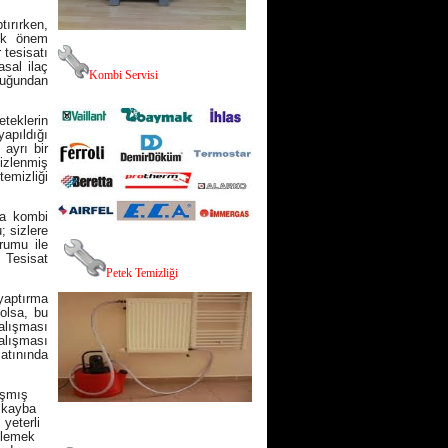
tırırken,
yük önem
 tesisatı
sal ilaç
K
ombi Servisi
ttuğundan
teklerin
apıldığı
 ayrı bir
mizlenmiş
temizliği
na kombi
; sizlere
rumu ile
 Tesisat
P
etek Temizliği
 yaptırma
olsa, bu
alışması
alışması
satınında
aşmış
 kayba
yeterli
nlemek