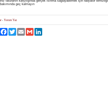
iniz faturanın karşılığında gerçek ısınma sağlayabilmek için radyatör temizliğ
i bakımında geç kalmayın
ar
-
Yorum Yaz
Paylaş
Facebook
Twitter
Email
Gmail
LinkedIn