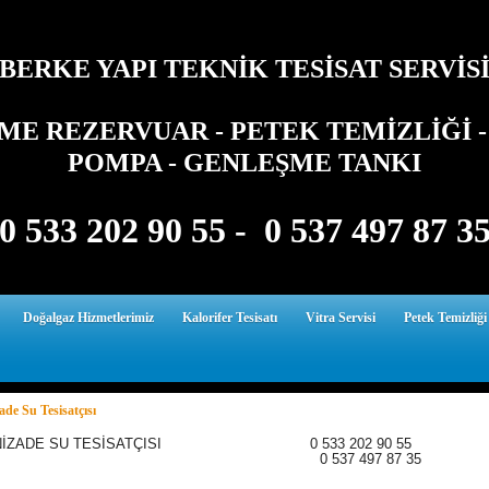
BERKE YAPI TEKNİK TESİSAT SERVİS
E REZERVUAR - PETEK TEMİZLİĞİ - 
POMPA - GENLEŞME TANKI
0 533 202 90 55 - 0 537 497 87 3
Doğalgaz Hizmetlerimiz
Kalorifer Tesisatı
Vitra Servisi
Petek Temizliği
ade Su Tesisatçısı
UNİZADE SU TESİSATÇISI 0 533 202 90 55
 537 497 87 35