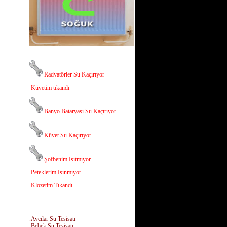
Radyatörler Su Kaçırıyor
Küvetim tıkandı
Banyo Bataryası Su Kaçırıyor
Küvet Su Kaçırıyor
Şofbenim Isıtmıyor
Peteklerim Isınmıyor
Klozetim Tıkandı
.Avcılar Su Tesisatı
.Bebek Su Tesisatı