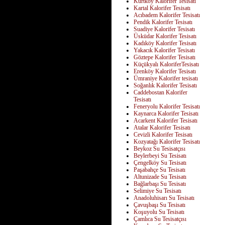
Kurtköy Kalorifer Tesisatı
Kartal Kalorifer Tesisatı
Acıbadem Kalorifer Tesisatı
Pendik Kalorifer Tesisatı
Suadiye Kalorifer Tesisatı
Üsküdar Kalorifer Tesisatı
Kadıköy Kalorifer Tesisatı
Yakacık Kalorifer Tesisatı
Göztepe Kalorifer Tesisatı
Küçükyalı KaloriferTesisatı
Erenköy Kalorifer Tesisatı
Ümraniye Kalorifer tesisatı
Soğanlık Kalorifer Tesisatı
Caddebostan Kalorifer
Tesisatı
Feneryolu Kalorifer Tesisatı
Kaynarca Kalorifer Tesisatı
Acarkent Kalorifer Tesisatı
Atalar Kalorifer Tesisatı
Cevizli Kalorifer Tesisatı
Kozyatağı Kalorifer Tesisatı
Beykoz Su Tesisatçısı
Beylerbeyi Su Tesisatı
Çengelköy Su Tesisatı
Paşabahçe Su Tesisatı
Altunizade Su Tesisatı
Bağlarbaşı Su Tesisatı
Selimiye Su Tesisatı
Anadoluhisarı Su Tesisatı
Çavuşbaşı Su Tesisatı
Koşuyolu Su Tesisatı
Çamlıca Su Tesisatçısı