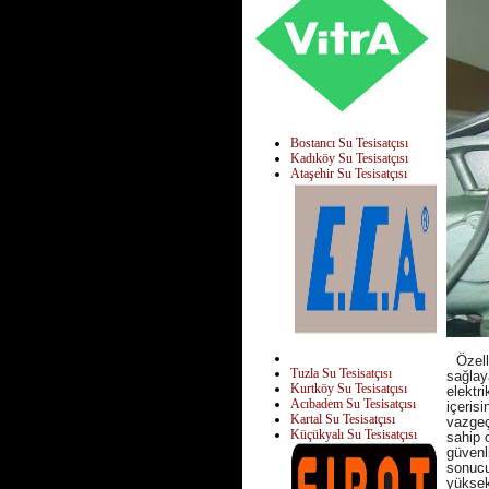
Bostancı Su Tesisatçısı
Kadıköy Su Tesisatçısı
Ataşehir Su Tesisatçısı
Özell
Tuzla Su Tesisatçısı
sağlaya
Kurtköy Su Tesisatçısı
elektr
Acıbadem Su Tesisatçısı
içeris
Kartal Su Tesisatçısı
vazgeç
Küçükyalı Su Tesisatçısı
sahip o
güvenl
sonucu
yüksek