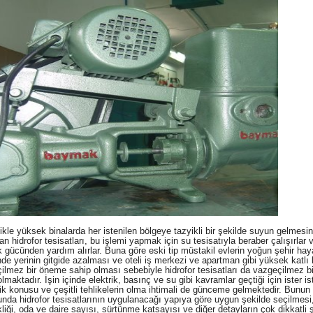
ikle yüksek binalarda her istenilen bölgeye tazyikli bir şekilde suyun gelmesin
n hidrofor tesisatları, bu işlemi yapmak için su tesisatıyla beraber çalışırlar 
ik gücünden yardım alırlar. Buna göre eski tip müstakil evlerin yoğun şehir hay
inde yerinin gitgide azalması ve oteli iş merkezi ve apartman gibi yüksek katlı 
ilmez bir öneme sahip olması sebebiyle hidrofor tesisatları da vazgeçilmez b
lmaktadır. İşin içinde elektrik, basınç ve su gibi kavramlar geçtiği için ister 
ik konusu ve çeşitli tehlikelerin olma ihtimali de günceme gelmektedir. Bunun
nda hidrofor tesisatlarının uygulanacağı yapıya göre uygun şekilde seçilmesi
liği, oda ve daire sayısı, sürtünme katsayısı ve diğer detayların çok dikkatli 