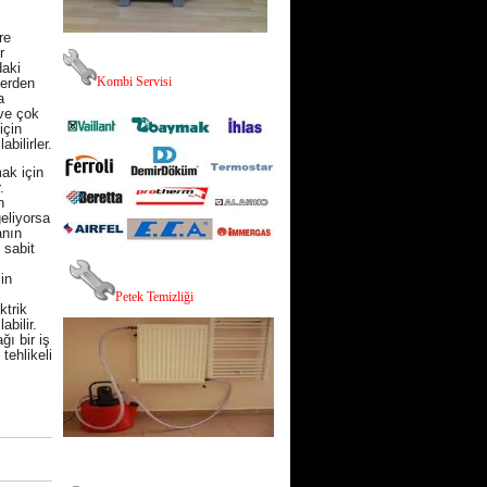
re
r
daki
K
ombi Servisi
lerden
a
 ve çok
için
bilirler.
ak için
.
n
eliyorsa
anın
 sabit
in
P
etek Temizliği
ktrik
abilir.
ğı bir iş
tehlikeli