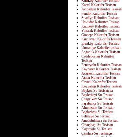
Kurtköy Kalorifer Tesisatı
Kartal Kalorifer Tesisatı
Acıbadem Kalorifer Tesisatı
Pendik Kalorifer Tesisatı
Suadiye Kalorifer Tesisatı
Üsküdar Kalorifer Tesisatı
Kadıköy Kalorifer Tesisatı
Yakacık Kalorifer Tesisatı
Göztepe Kalorifer Tesisatı
Küçükyalı KaloriferTesisatı
Erenköy Kalorifer Tesisatı
Ümraniye Kalorifer tesisatı
Soğanlık Kalorifer Tesisatı
Caddebostan Kalorifer
Tesisatı
Feneryolu Kalorifer Tesisatı
Kaynarca Kalorifer Tesisatı
Acarkent Kalorifer Tesisatı
Atalar Kalorifer Tesisatı
Cevizli Kalorifer Tesisatı
Kozyatağı Kalorifer Tesisatı
Beykoz Su Tesisatçısı
Beylerbeyi Su Tesisatı
Çengelköy Su Tesisatı
Paşabahçe Su Tesisatı
Altunizade Su Tesisatı
Bağlarbaşı Su Tesisatı
Selimiye Su Tesisatı
Anadoluhisarı Su Tesisatı
Çavuşbaşı Su Tesisatı
Koşuyolu Su Tesisatı
Çamlıca Su Tesisatçısı