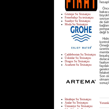
hesapl
Önceli
bakaca
Göztepe Su Tesisatçısı
büyükl
Fenerbahçe Su tesisatçısı
seviyey
Suadiye Su Tesisatçısı
de bah
Moda Su Tesisatçısı
bağlan
pompalı
değil 
Hidrof
kontro
Örneği
üzerin
membra
Caddebostan Su Tesisatçısı
boşalı
Üsküdar Su Tesisatçısı
duracağ
Dragos Su Tesisatçısı
faaliy
Acarkent Su Tesisatçısı
faydalı
gerekme
felaket
Son ola
olmama
sonuçl
İdealtepe Su Tesisatçısı
Atalar Su Tesisatçısı
Yoruml
Ümraniye Su Tesisatçısı