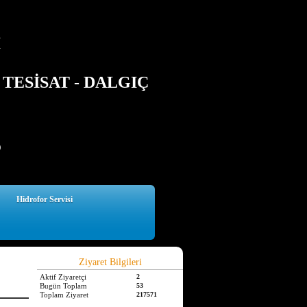
İ
TESİSAT - DALGIÇ
5
Hidrofor Servisi
Ziyaret Bilgileri
Aktif Ziyaretçi
2
Bugün Toplam
53
Toplam Ziyaret
217571