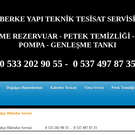
BERKE YAPI TEKNİK TESİSAT SERVİS
E REZERVUAR - PETEK TEMİZLİĞİ - 
POMPA - GENLEŞME TANKI
0 533 202 90 55 - 0 537 497 87 3
Doğalgaz Hizmetlerimiz
Kalorifer Tesisatı
Vitra Servisi
Petek Temizliği
hçe Hidrofor Servisi
ahçe Hidrofor Servisi 0 533 202 90 55 - 0 537 497 87 35