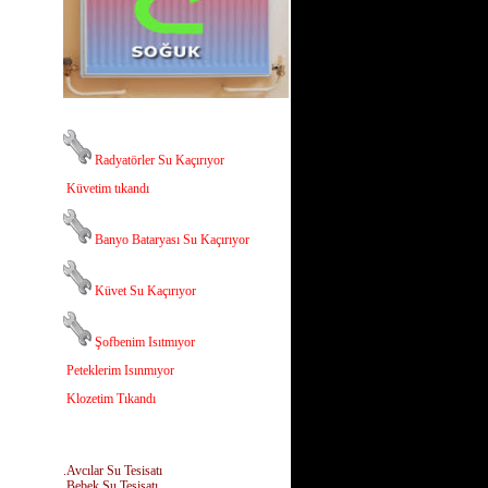
Radyatörler Su Kaçırıyor
Küvetim tıkandı
Banyo Bataryası Su Kaçırıyor
Küvet Su Kaçırıyor
Şofbenim Isıtmıyor
Peteklerim Isınmıyor
Klozetim Tıkandı
.Avcılar Su Tesisatı
.Bebek Su Tesisatı