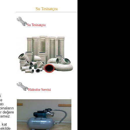
Su Tesisatçısı
Su Tesisatçısı
Hid
rofor Servisi
i
ve
atı
binaların
ir değere
istemez
, kat
şekilde