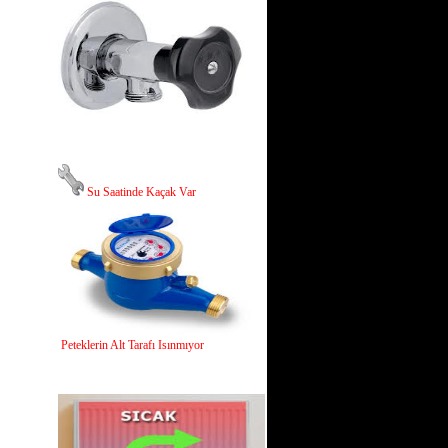
Su Saatinde Kaçak Var
Peteklerin Alt Tarafı Isınmıyor