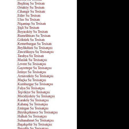
.Beşiktaş Su Tesisatı
.Ortaköy Su Tesisatı
.Cihangir Su Tesisatı
.Etiler Su Tesisatı
.Ulus Su Tesisatı
.Nişantaşı Su Tesisatı
.Şişli Su Tesisatı
.Boyacıköy Su Tesisatı
.Rumelihisarı Su Tesisatı
.Göktürk Su Tesisatı
.Kemerburgaz Su Tesisatı
.Beylikdüzü Su Tesisatçısı
.Zincirlikuyu Su Tesisatçısı
.Tarabya Su Tesisatı
.Maslak Su Tesisatçısı
.Levent Su Tesisatçısı
.Gayrettepe Su Tesisatçısı
.İstinye Su Tesisatçısı
.Arnavutköy Su Tesisatçısı
.Maçka Su Tesisatçısı
.Kumburgaz Su Tesisatçısı
.Fulya Su Tesisatçısı
.Teşvikiye Su Tesisatçısı
.Mecidiyeköy Su Tesisatçısı
.Karaköy Su Tesisatçısı
.Kabataş Su Tesisatçısı
.Emirgan Su Tesisatçısı
.Büyükçekmece Su Tesisatçısı
.Halkalı Su Tesisatçısı
.Sultanahmet Su Tesisatçısı
.Başakşehir Su Tesisatçısı
.Beyoğlu Su Tesisatçısı