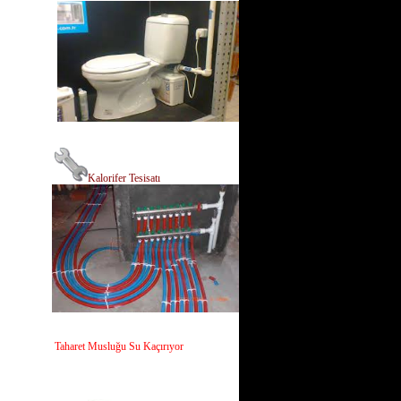
Kalorifer Tesisatı
Taharet Musluğu Su Kaçırıyor