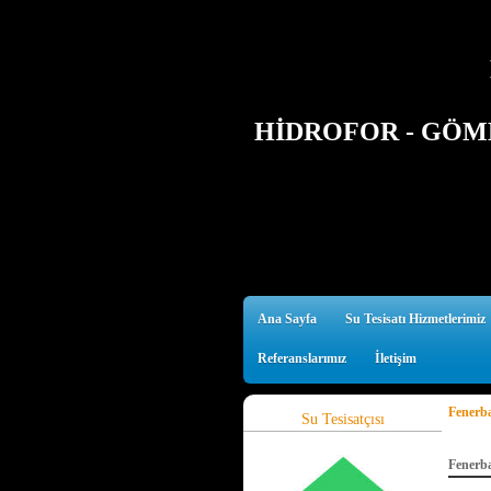
HİDROFOR - GÖMM
Ana Sayfa
Su Tesisatı Hizmetlerimiz
Referanslarımız
İletişim
Fenerba
Su Tesisatçısı
Fenerb