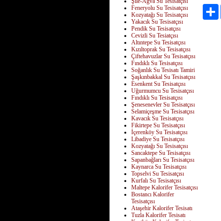
Şile-Ağva Su Tesisatçısı
Feneryolu Su Tesisatçısı
Kozyatağı Su Tesisatçısı
Yakacık Su Tesisatçısı
Pendik Su Tesisatçısı
Cevizli Su Tesiatçısı
Altıntepe Su Tesisatçısı
Kızıltoprak Su Tesisatçısı
Çiftehavuzlar Su Tesisatçısı
Fındıklı Su Tesisatçısı
Soğanlık Su Tesisatı Tamiri
Şaşkınbakkal Su Tesisatçısı
Esenkent Su Tesisatçısı
Uğurmumcu Su Tesisatçısı
Fındıklı Su Tesisatçısı
Şenesenevler Su Tesisatçısı
Selamiçeşme Su Tesisatçısı
Kavacık Su Tesisatçısı
Fikirtepe Su Tesisatçısı
İçerenköy Su Tesisatçısı
Libadiye Su Tesisatçısı
Kozyatağı Su Tesisatçısı
Sancaktepe Su Tesisatçısı
Sapanbağları Su Tesisatçısı
Kaynarca Su Tesisatçısı
Topselvi Su Tesisatçısı
Kurfalı Su Tesisatçısı
Maltepe Kalorifer Tesisatçısı
Bostancı Kalorifer
Tesisatçısı
Ataşehir Kalorifer Tesisatı
Tuzla Kalorifer Tesisatı