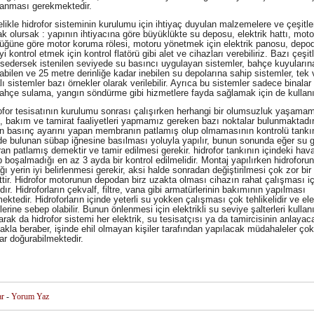
anması gerekmektedir.
kle hidrofor sisteminin kurulumu için ihtiyaç duyulan malzemelere ve çeşitle
k olursak : yapının ihtiyacına göre büyüklükte su deposu, elektrik hattı, moto
üğüne göre motor koruma rölesi, motoru yönetmek için elektrik panosu, depo
i kontrol etmek için kontrol flatörü gibi alet ve cihazları verebiliriz. Bazı çeşit
sedersek istenilen seviyede su basıncı uygulayan sistemler, bahçe kuyuların
abilen ve 25 metre derinliğe kadar inebilen su depolarına sahip sistemler, tek
 sistemler bazı örnekler olarak verilebilir. Ayrıca bu sistemler sadece binalar 
bahçe sulama, yangın söndürme gibi hizmetlere fayda sağlamak için de kullanıla
or tesisatının kurulumu sonrası çalışırken herhangi bir olumsuzluk yaşamam
l, bakım ve tamirat faaliyetleri yapmamız gereken bazı noktalar bulunmaktadır
n basınç ayarını yapan membranın patlamış olup olmamasının kontrolü tankı
de bulunan sübap iğnesine basılması yoluyla yapılır, bunun sonunda eğer su g
n patlamış demektir ve tamir edilmesi gerekir. hidrofor tankının içindeki hav
p boşalmadığı en az 3 ayda bir kontrol edilmelidir. Montaj yapılırken hidroforun
ı yerin iyi belirlenmesi gerekir, aksi halde sonradan değiştirilmesi çok zor bir
ettir. Hidrofor motorunun depodan birz uzakta olması cihazın rahat çalışması iç
dır. Hidroforların çekvalf, filtre, vana gibi armatürlerinin bakımının yapılması
ktedir. Hidroforların içinde yeterli su yokken çalışması çok tehlikelidir ve ele
lerine sebep olabilir. Bunun önlenmesi için elektrikli su seviye şalterleri kullanıl
rak da hidrofor sistemi her elektrik, su tesisatçısı ya da tamircisinin anlayaca
kla beraber, işinde ehil olmayan kişiler tarafından yapılacak müdahaleler çok 
ar doğurabilmektedir.
ar
-
Yorum Yaz