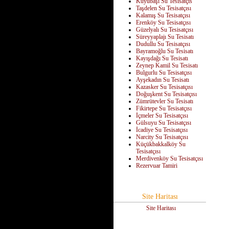
Kuyubaşı Su Tesisatçıs
Taşdelen Su Tesisatçısı
Kalamış Su Tesisatçısı
Erenköy Su Tesisatçısı
Güzelyalı Su Tesisatçısı
Süreyyaplajı Su Tesisatı
Dudullu Su Tesisatçısı
Bayramoğlu Su Tesisatı
Kayışdağı Su Tesisatı
Zeynep Kamil Su Tesisatı
Bulgurlu Su Tesisatçısı
Ayşekadın Su Tesisatı
Kazasker Su Tesisatçısı
Doğuşkent Su Tesisatçısı
Zümrütevler Su Tesisatı
Fikirtepe Su Tesisatçısı
İçmeler Su Tesisatçısı
Gülsuyu Su Tesisatçısı
İcadiye Su Tesisatçısı
Narcity Su Tesisatçısı
Küçükbakkalköy Su
Tesisatçısı
Merdivenköy Su Tesisatçısı
Rezervuar Tamiri
Site Haritası
Site Haritası