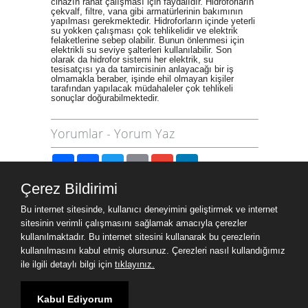
cihazın rahat çalışması için faydalıdır. Hidroforların
çekvalf, filtre, vana gibi armatürlerinin bakımının
yapılması gerekmektedir. Hidroforların içinde yeterli
su yokken çalışması çok tehlikelidir ve elektrik
felaketlerine sebep olabilir. Bunun önlenmesi için
elektrikli su seviye şalterleri kullanılabilir. Son
olarak da hidrofor sistemi her elektrik, su
tesisatçısı ya da tamircisinin anlayacağı bir iş
olmamakla beraber, işinde ehil olmayan kişiler
tarafından yapılacak müdahaleler çok tehlikeli
sonuçlar doğurabilmektedir.
Yorumlar
-
Yorum Yaz
Paylaş
Facebook
Twitter
Email
Gmail
LinkedIn
Çerez Bildirimi
Site Haritası
Bu internet sitesinde, kullanıcı deneyimini geliştirmek ve internet
Site Haritası
sitesinin verimli çalışmasını sağlamak amacıyla çerezler
kullanılmaktadır. Bu internet sitesini kullanarak bu çerezlerin
kullanılmasını kabul etmiş olursunuz. Çerezleri nasıl kullandığımız
Ziyaret Bilgileri
ile ilgili detaylı bilgi için
tıklayınız.
Aktif Ziyaretçi
1
Kabul Ediyorum
Bugün Toplam
27