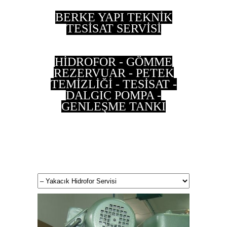
BERKE YAPI TEKNİK
TESİSAT SERVİSİ
HİDROFOR - GÖMME
REZERVUAR - PETEK
TEMİZLİĞİ - TESİSAT -
DALGIÇ POMPA -
GENLEŞME TANKI
0 533 202 90 55 - 0
537 497 87 35