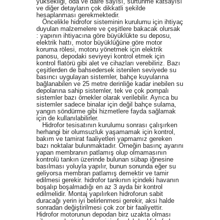
yüksekliği, oda ve daire sayısı, sürtünme katsayısı
ve diğer detayların çok dikkatli şekilde
hesaplanması gerekmektedir.
Öncelikle hidrofor sisteminin kurulumu için ihtiyaç
duyulan malzemelere ve çeşitlere bakacak olursak
: yapının ihtiyacına göre büyüklükte su deposu,
elektrik hattı, motor büyüklüğüne göre motor
koruma rölesi, motoru yönetmek için elektrik
panosu, depodaki seviyeyi kontrol etmek için
kontrol flatörü gibi alet ve cihazları verebiliriz. Bazı
çeşitlerden de bahsedersek istenilen seviyede su
basıncı uygulayan sistemler, bahçe kuyularına
bağlanabilen ve 25 metre derinliğe kadar inebilen su
depolarına sahip sistemler, tek ve çok pompalı
sistemler bazı örnekler olarak verilebilir. Ayrıca bu
sistemler sadece binalar için değil bahçe sulama,
yangın söndürme gibi hizmetlere fayda sağlamak
için de kullanılabilirler.
Hidrofor tesisatının kurulumu sonrası çalışırken
herhangi bir olumsuzluk yaşamamak için kontrol,
bakım ve tamirat faaliyetleri yapmamız gereken
bazı noktalar bulunmaktadır. Örneğin basınç ayarını
yapan membranın patlamış olup olmamasının
kontrolü tankın üzerinde bulunan sübap iğnesine
basılması yoluyla yapılır, bunun sonunda eğer su
geliyorsa membran patlamış demektir ve tamir
edilmesi gerekir. hidrofor tankının içindeki havanın
boşalıp boşalmadığı en az 3 ayda bir kontrol
edilmelidir. Montaj yapılırken hidroforun sabit
duracağı yerin iyi belirlenmesi gerekir, aksi halde
sonradan değiştirilmesi çok zor bir faaliyettir.
Hidrofor motorunun depodan birz uzakta olması