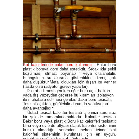
Kat kaloriferinde bakır boru kullanımı :
Bakır boru
plastik boruya göre daha estetiktir. Sıcaklıkla şekil
bozulması olmaz. boyanabilir veya cilalanabilir.
Fittingslerin su akışına gösterdikleri direnç çok
daha düşüktür.Metal oldukları için dışarı ısı verirler
( azda olsa radyatör görevi yaparlar).
Dikkat edilmesi gereken eğer boru açık balkon
yada dış yüzeyden geçerse bu kısımları izolasyon
ile muhafaza edilmesi gerekir. Bakır boru tesisatı;
Tesisat açıktan, görülebilir durumda yapılıyorsa
daha avantajlıdır.
Üstad tesisat kalorifer tesisatı işlerinizi sorunsuz
bir şekilde tamamlanamaktadır. Kalorifer tesisatı
Bakır boru veya plastik Boru kat kaloriferi tesisatı;
Bina veya evlerde altyapı olarak kalorifer sisteminin
kurulu olmadığı, sonradan mekan içinde kat
kaloriferi sisteminin kurulması için en uygun,
estetik ve sağlıklı tesisat yöntemidir.