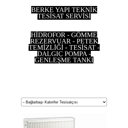
BERKE YAPI TEKNİK
TESİSAT SERVİSİ
HİDROFOR - GÖMME
REZERVUAR - PETEK
TEMİZLİĞİ - TESİSAT -
DALGIÇ POMPA -
GENLEŞME TANKI
0 533 202 90 55 - 0
537 497 87 35