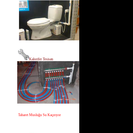
Kalorifer Tesisatı
Taharet Musluğu Su Kaçırıyor