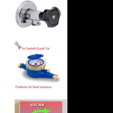
Su Saatinde Kaçak Var
Peteklerin Alt Tarafı Isınmıyor