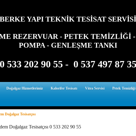
BERKE YAPI TEKNİK TESİSAT SERVİS
E REZERVUAR - PETEK TEMİZLİĞİ - 
POMPA - GENLEŞME TANKI
0 533 202 90 55 - 0 537 497 87 3
Doğalgaz Hizmetlerimiz
Kalorifer Tesisatı
Vitra Servisi
Petek Temizliği
m Doğalgaz Tesisatçısı
dem Doğalgaz Tesisatçısı 0 533 202 90 55