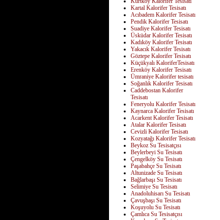
Kurtköy Kalorifer Tesisatı
Kartal Kalorifer Tesisatı
Acıbadem Kalorifer Tesisatı
Pendik Kalorifer Tesisatı
Suadiye Kalorifer Tesisatı
Üsküdar Kalorifer Tesisatı
Kadıköy Kalorifer Tesisatı
Yakacık Kalorifer Tesisatı
Göztepe Kalorifer Tesisatı
Küçükyalı KaloriferTesisatı
Erenköy Kalorifer Tesisatı
Ümraniye Kalorifer tesisatı
Soğanlık Kalorifer Tesisatı
Caddebostan Kalorifer
Tesisatı
Feneryolu Kalorifer Tesisatı
Kaynarca Kalorifer Tesisatı
Acarkent Kalorifer Tesisatı
Atalar Kalorifer Tesisatı
Cevizli Kalorifer Tesisatı
Kozyatağı Kalorifer Tesisatı
Beykoz Su Tesisatçısı
Beylerbeyi Su Tesisatı
Çengelköy Su Tesisatı
Paşabahçe Su Tesisatı
Altunizade Su Tesisatı
Bağlarbaşı Su Tesisatı
Selimiye Su Tesisatı
Anadoluhisarı Su Tesisatı
Çavuşbaşı Su Tesisatı
Koşuyolu Su Tesisatı
Çamlıca Su Tesisatçısı