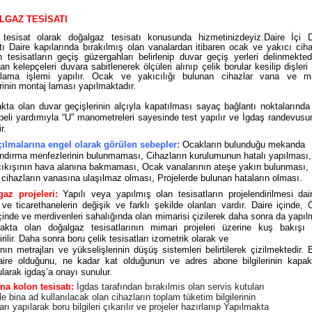
LGAZ TESİSATI
tesisat olarak doğalgaz tesisatı konusunda hizmetinizdeyiz.Daire İçi 
tı Daire kapılarında bırakılmış olan vanalardan itibaren ocak ve yakıcı ciha
n tesisatların geçiş güzergahları belirlenip duvar geçiş yerleri delinmekte
an kelepçeleri duvara sabitlenerek ölçüleri alınıp çelik borular kesilip dişleri 
jlama işlemi yapılır. Ocak ve yakıcılığı bulunan cihazlar vana ve m
erinin montaj laması yapılmaktadır.
kta olan duvar geçişlerinin alçıyla kapatılması sayaç bağlantı noktalarında
ipeli yardımıyla “U” manometreleri sayesinde test yapılır ve İgdaş randevus
r.
ılmalarına engel olarak görülen sebepler:
Ocakların bulunduğu mekanda
ndırma menfezlerinin bulunmaması, Cihazların kurulumunun hatalı yapılması
ıkışının hava alanına bakmaması, Ocak vanalarının ateşe yakın bulunması,
 cihazların vanasına ulaşılmaz olması, Projelerde bulunan hataların olması.
az projeleri:
Yapılı veya yapılmış olan tesisatların projelendirilmesi dai
 ve ticarethanelerin değişik ve farklı şekilde olanları vardır. Daire içinde, 
içinde ve merdivenleri sahalığında olan mimarisi çizilerek daha sonra da yapı
akta olan doğalgaz tesisatlarının mimari projeleri üzerine kuş bakışı 
irilir. Daha sonra boru çelik tesisatları izometrik olarak ve
ının metrajları ve yükselişlerinin düşüş sistemleri belirtilerek çizilmektedir. 
ire olduğunu, ne kadar kat olduğunun ve adres abone bilgilerinin kapak b
ularak igdaş’a onayı sunulur.
na kolon tesisatı:
İgdas tarafından bırakılmıs olan servis kutuları
 ile bina ad kullanılacak olan cihazların toplam tüketim bilgilerinin
rı yapılarak boru bilgileri çıkarılır ve projeler hazırlanıp Yapılmakta