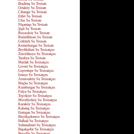
.Beşiktaş Su Tesisatı
.Ortaköy Su Tesisatı
.Cihangir Su Tesisatı
.Etiler Su Tesisatı
.Ulus Su Tesisatı
.Nişantaşı Su Tesisatı
.Şişli Su Tesisatı
.Boyacıköy Su Tesisatı
.Rumelihisarı Su Tesisatı
.Göktürk Su Tesisatı
.Kemerburgaz Su Tesisatı
.Beylikdüzü Su Tesisatçısı
.Zincirlikuyu Su Tesisatçısı
.Tarabya Su Tesisatı
.Maslak Su Tesisatçısı
.Levent Su Tesisatçısı
.Gayrettepe Su Tesisatçısı
.İstinye Su Tesisatçısı
.Arnavutköy Su Tesisatçısı
.Maçka Su Tesisatçısı
.Kumburgaz Su Tesisatçısı
.Fulya Su Tesisatçısı
.Teşvikiye Su Tesisatçısı
.Mecidiyeköy Su Tesisatçısı
.Karaköy Su Tesisatçısı
.Kabataş Su Tesisatçısı
.Emirgan Su Tesisatçısı
.Büyükçekmece Su Tesisatçısı
.Halkalı Su Tesisatçısı
.Sultanahmet Su Tesisatçısı
.Başakşehir Su Tesisatçısı
.Beyoğlu Su Tesisatçısı