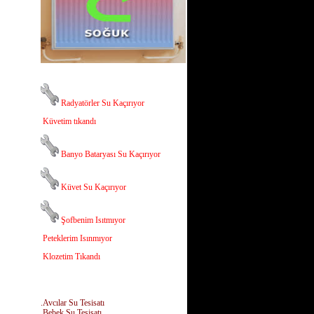
Radyatörler Su Kaçırıyor
Küvetim tıkandı
Banyo Bataryası Su Kaçırıyor
Küvet Su Kaçırıyor
Şofbenim Isıtmıyor
Peteklerim Isınmıyor
Klozetim Tıkandı
.Avcılar Su Tesisatı
.Bebek Su Tesisatı