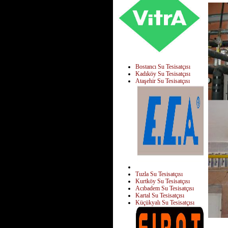
Bostancı Su Tesisatçısı
Kadıköy Su Tesisatçısı
Ataşehir Su Tesisatçısı
Tuzla Su Tesisatçısı
Kurtköy Su Tesisatçısı
Acıbadem Su Tesisatçısı
Kartal Su Tesisatçısı
Küçükyalı Su Tesisatçısı