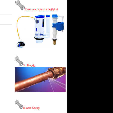
R
ezervuar iç takım değişimi
Su Kaçağı
Klozet Kaçağı