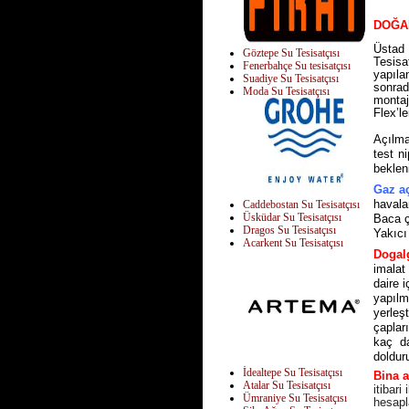
DOĞA
Üstad 
Göztepe Su Tesisatçısı
Tesisa
Fenerbahçe Su tesisatçısı
yapıla
Suadiye Su Tesisatçısı
sonrad
Moda Su Tesisatçısı
monta
Flex’l
Açılma
test n
bekleni
Gaz aç
havala
Caddebostan Su Tesisatçısı
Üsküdar Su Tesisatçısı
Baca ç
Dragos Su Tesisatçısı
Yakıcı
Acarkent Su Tesisatçısı
Dogalg
imalat
daire 
yapılm
yerleşt
çaplar
kaç da
doldur
İdealtepe Su Tesisatçısı
Bina a
Atalar Su Tesisatçısı
itibari
Ümraniye Su Tesisatçısı
hesapla