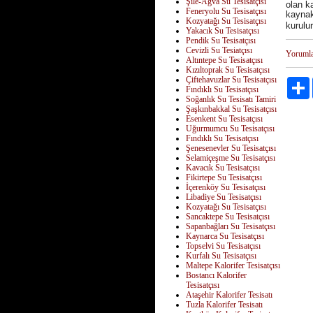
Şile-Ağva Su Tesisatçısı
olan ka
Feneryolu Su Tesisatçısı
kaynak
Kozyatağı Su Tesisatçısı
kurulu
Yakacık Su Tesisatçısı
Pendik Su Tesisatçısı
Cevizli Su Tesiatçısı
Yoruml
Altıntepe Su Tesisatçısı
Kızıltoprak Su Tesisatçısı
Çiftehavuzlar Su Tesisatçısı
Fındıklı Su Tesisatçısı
Soğanlık Su Tesisatı Tamiri
Şaşkınbakkal Su Tesisatçısı
Esenkent Su Tesisatçısı
Uğurmumcu Su Tesisatçısı
Fındıklı Su Tesisatçısı
Şenesenevler Su Tesisatçısı
Selamiçeşme Su Tesisatçısı
Kavacık Su Tesisatçısı
Fikirtepe Su Tesisatçısı
İçerenköy Su Tesisatçısı
Libadiye Su Tesisatçısı
Kozyatağı Su Tesisatçısı
Sancaktepe Su Tesisatçısı
Sapanbağları Su Tesisatçısı
Kaynarca Su Tesisatçısı
Topselvi Su Tesisatçısı
Kurfalı Su Tesisatçısı
Maltepe Kalorifer Tesisatçısı
Bostancı Kalorifer
Tesisatçısı
Ataşehir Kalorifer Tesisatı
Tuzla Kalorifer Tesisatı