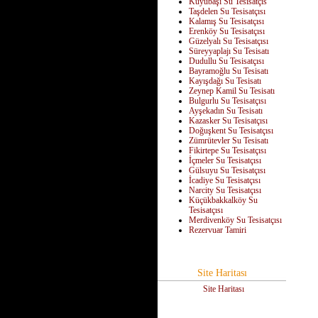
Kuyubaşı Su Tesisatçıs
Taşdelen Su Tesisatçısı
Kalamış Su Tesisatçısı
Erenköy Su Tesisatçısı
Güzelyalı Su Tesisatçısı
Süreyyaplajı Su Tesisatı
Dudullu Su Tesisatçısı
Bayramoğlu Su Tesisatı
Kayışdağı Su Tesisatı
Zeynep Kamil Su Tesisatı
Bulgurlu Su Tesisatçısı
Ayşekadın Su Tesisatı
Kazasker Su Tesisatçısı
Doğuşkent Su Tesisatçısı
Zümrütevler Su Tesisatı
Fikirtepe Su Tesisatçısı
İçmeler Su Tesisatçısı
Gülsuyu Su Tesisatçısı
İcadiye Su Tesisatçısı
Narcity Su Tesisatçısı
Küçükbakkalköy Su
Tesisatçısı
Merdivenköy Su Tesisatçısı
Rezervuar Tamiri
Site Haritası
Site Haritası