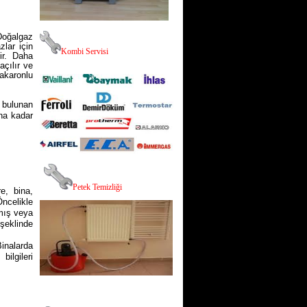
Doğalgaz
zlar için
K
ombi Servisi
dir. Daha
açılır ve
akaronlu
 bulunan
una kadar
,
P
etek Temizliği
re, bina,
Öncelikle
lmış veya
şeklinde
Binalarda
ilgileri