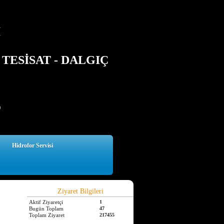
İ
TESİSAT - DALGIÇ
5
Hidrofor Servisi
Ziyaret Bilgileri
Aktif Ziyaretçi
1
Bugün Toplam
47
Toplam Ziyaret
217455