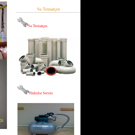
Su Tesisatçısı
Su Tesisatçısı
Hid
rofor Servisi