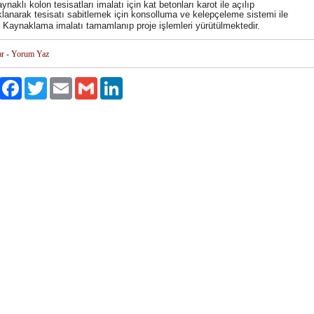
ynaklı kolon tesisatları imalatı için kat betonları karot ile açılıp
lanarak tesisatı sabitlemek için konsolluma ve kelepçeleme sistemi ile
r Kaynaklama imalatı tamamlanıp proje işlemleri yürütülmektedir.
ar
-
Yorum Yaz
Paylaş
Facebook
Twitter
Email
Gmail
LinkedIn