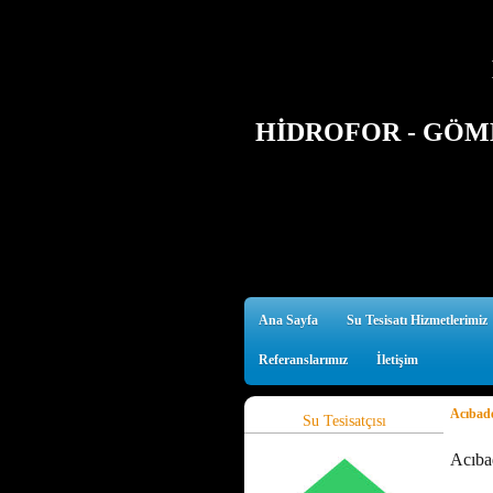
HİDROFOR - GÖMM
Ana Sayfa
Su Tesisatı Hizmetlerimiz
Referanslarımız
İletişim
Acıbade
Su Tesisatçısı
Acıba