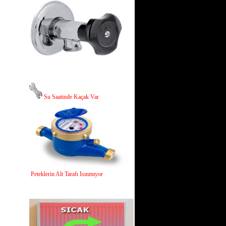
Su Saatinde Kaçak Var
Peteklerin Alt Tarafı Isınmıyor