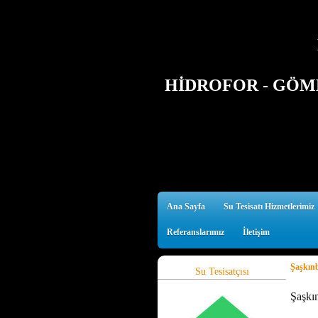
HİDROFOR - GÖMM
Ana Sayfa
Su Tesisatı Hizmetlerimiz
Referanslarımız
İletişim
Şaşkınb
Su Tesisatçısı
Şaşkı