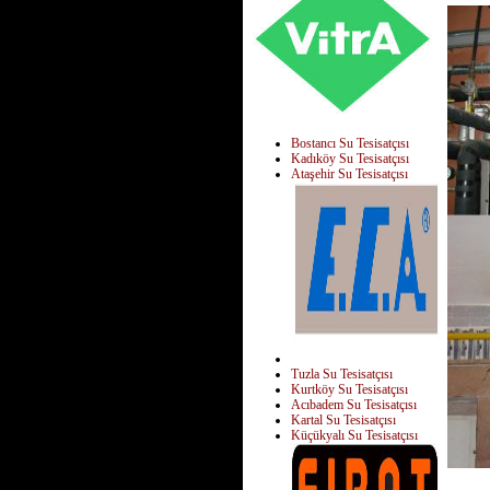
Bostancı Su Tesisatçısı
Kadıköy Su Tesisatçısı
Ataşehir Su Tesisatçısı
Tuzla Su Tesisatçısı
Kurtköy Su Tesisatçısı
Acıbadem Su Tesisatçısı
Kartal Su Tesisatçısı
Küçükyalı Su Tesisatçısı