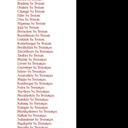
.Beşiktaş Su Tesisatı
.Ortaköy Su Tesisatı
.Cihangir Su Tesisatı
.Etiler Su Tesisatı
.Ulus Su Tesisatı
.Nişantaşı Su Tesisatı
.Şişli Su Tesisatı
.Boyacıköy Su Tesisatı
.Rumelihisarı Su Tesisatı
.Göktürk Su Tesisatı
.Kemerburgaz Su Tesisatı
.Beylikdüzü Su Tesisatçısı
.Zincirlikuyu Su Tesisatçısı
.Tarabya Su Tesisatı
.Maslak Su Tesisatçısı
.Levent Su Tesisatçısı
.Gayrettepe Su Tesisatçısı
.İstinye Su Tesisatçısı
.Arnavutköy Su Tesisatçısı
.Maçka Su Tesisatçısı
.Kumburgaz Su Tesisatçısı
.Fulya Su Tesisatçısı
.Teşvikiye Su Tesisatçısı
.Mecidiyeköy Su Tesisatçısı
.Karaköy Su Tesisatçısı
.Kabataş Su Tesisatçısı
.Emirgan Su Tesisatçısı
.Büyükçekmece Su Tesisatçısı
.Halkalı Su Tesisatçısı
.Sultanahmet Su Tesisatçısı
.Başakşehir Su Tesisatçısı
.Beyoğlu Su Tesisatçısı