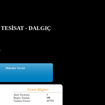
İ
TESİSAT - DALGIÇ
5
Hidrofor Servisi
Ziyaret Bilgileri
Aktif Ziyaretçi
2
Bugün Toplam
108
Toplam Ziyaret
217753