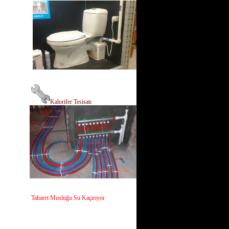
Kalorifer Tesisatı
Taharet Musluğu Su Kaçırıyor