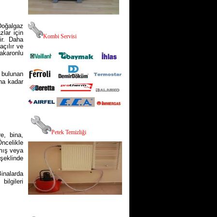
Doğalgaz
zlar için
K
ombi Servisi
dir. Daha
açılır ve
akaronlu
 bulunan
una kadar
,
P
etek Temizliği
re, bina,
Öncelikle
lmış veya
şeklinde
Binalarda
ilgileri