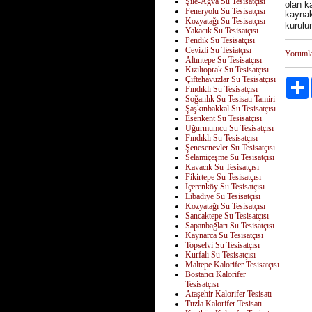
Şile-Ağva Su Tesisatçısı
olan ka
Feneryolu Su Tesisatçısı
kaynak
Kozyatağı Su Tesisatçısı
kurulu
Yakacık Su Tesisatçısı
Pendik Su Tesisatçısı
Cevizli Su Tesiatçısı
Yoruml
Altıntepe Su Tesisatçısı
Kızıltoprak Su Tesisatçısı
Çiftehavuzlar Su Tesisatçısı
Fındıklı Su Tesisatçısı
Soğanlık Su Tesisatı Tamiri
Şaşkınbakkal Su Tesisatçısı
Esenkent Su Tesisatçısı
Uğurmumcu Su Tesisatçısı
Fındıklı Su Tesisatçısı
Şenesenevler Su Tesisatçısı
Selamiçeşme Su Tesisatçısı
Kavacık Su Tesisatçısı
Fikirtepe Su Tesisatçısı
İçerenköy Su Tesisatçısı
Libadiye Su Tesisatçısı
Kozyatağı Su Tesisatçısı
Sancaktepe Su Tesisatçısı
Sapanbağları Su Tesisatçısı
Kaynarca Su Tesisatçısı
Topselvi Su Tesisatçısı
Kurfalı Su Tesisatçısı
Maltepe Kalorifer Tesisatçısı
Bostancı Kalorifer
Tesisatçısı
Ataşehir Kalorifer Tesisatı
Tuzla Kalorifer Tesisatı