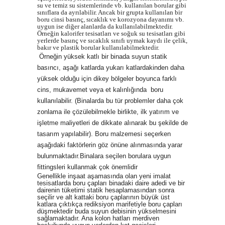
su ve temiz su sistemlerinde vb. kullanılan borular gibi
sınıflara da ayrılabilir. Ancak bir grupta kullanılan bir
boru cinsi basınç, sıcaklık ve korozyona dayanımı vb.
uygun ise diğer alanlarda da kullanılabilmektedir.
Örneğin kalorifer tesisatları ve soğuk su tesisatları gibi
yerlerde basınç ve sıcaklık sınıfı uymak kaydı ile çelik,
bakır ve plastik borular kullanılabilmektedir.
Örneğin yüksek katlı bir binada suyun statik
basıncı, aşağı katlarda yukarı katlardakinden daha
yüksek olduğu için dikey bölgeler boyunca farklı
cins, mukavemet veya et kalınlığında boru
kullanılabilir. (Binalarda bu tür problemler daha çok
zonlama ile çözülebilmekle birlikte, ilk yatırım ve
işletme maliyetleri de dikkate alınarak bu şekilde de
tasarım yapılabilir). Boru malzemesi seçerken
aşağıdaki faktörlerin göz önüne alınmasında yarar
bulunmaktadır.Binalara seçilen borulara uygun
fittingsleri kullanmak çok önemlidir
Genellikle inşaat aşamasında olan yeni imalat
tesisatlarda boru çapları binadaki daire adedi ve bir
dairenin tüketimi statik hesaplamasından sonra
seçilir ve alt kattaki boru çaplarının büyük üst
katlara çıktıkça rediksiyon marifetiyle boru çapları
düşmektedir buda suyun debisinin yükselmesini
sağlamaktadır. Ana kolon hatları merdiven