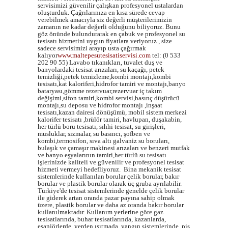
servisimizi güvenilir çalışkan profesyonel ustalardan
oluşturduk. Çağrılarınıza en kısa sürede cevap
verebilmek amacıyla siz değerli müşterilerimizin
zamanın ne kadar değerli olduğunu biliyoruz. Bunu
göz önünde bulundurarak en çabuk ve profesyonel su
tesisatı hizmetini uygun fiyatlara veriyoruz , size
sadece servisimizi arayıp usta çağırmak
kalıyor
www.maltepesutesisatiservisi.com
tel: (0 533
202 90 55) Lavabo tıkanıkları, tuvalet duş ve
banyolardaki tesisat arızaları, su kaçağı, petek
temizliği,petek temizleme,kombi montajı,kombi
tesisatı,kat kaloriferi,hidrofor tamiri ve montajı,banyo
bataryası,gömme rezervuar,rezervuar iç takım
değişimi,sifon tamiri,kombi servisi,basınç düşürücü
montajı,su deposu ve hidrofor montajı ,inşaat
tesisatı,kazan dairesi dönüşümü, mobil sistem merkezi
kalorifer tesisatı ,brülör tamiri, havlupan, duşakabin,
her türlü boru tesisatı, sıhhi tesisat, su girişleri,
musluklar, sızmalar, su basıncı, şofben ve
kombi,termosifon, sıva altı galvaniz su boruları,
bulaşık ve çamaşır makinesi arızaları ve benzeri mutfak
ve banyo eşyalarının tamiri,her türlü su tesisatı
işlerinizde kaliteli ve güvenilir ve profesyonel tesisat
hizmeti vermeyi hedefliyoruz. Bina mekanik tesisat
sistemlerinde kullanılan borular çelik borular, bakır
borular ve plastik borular olarak üç gruba ayrılabilir.
Türkiye'de tesisat sistemlerinde genelde çelik borular
ile giderek artan oranda pazar payına sahip olmak
üzere, plastik borular ve daha az oranda bakır borular
kullanılmaktadır. Kullanım yerlerine göre gaz
tesisatlarında, buhar tesisatlarında, kazanlarda,
eşanjörlerde, yerden ısıtmada, yangın sistemlerinde, pis