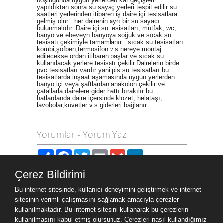
boşluğunda uygun yerlerden kat geçişleri
yapıldıktan sonra su sayaç yerleri tespit edilir su
saatleri yerlerinden itibaren iş daire içi tesisatlara
gelmiş olur . her dairenin ayrı bir su sayacı
bulunmalıdır. Daire içi su tesisatları, mutfak, wc,
banyo ve ebeveyn banyoya soğuk ve sıcak su
tesisatı çekimiyle tamamlanır . sıcak su tesisatları
kombi,şofben,termosifon v.s nereye montaj
edilecekse ordan itibaren başlar ve sıcak su
kullanılacak yerlere tesisatı çekilir.Dairelerin birde
pvc tesisatları vardır yani pis su tesisatları bu
tesisatlarda inşaat aşamasında uygun yerlerden
banyo içi veya şaftlardan anakolon çekilir ve
çatallarla dairelere gider hattı bırakılır bu
hatlardanda daire içersinde klozet, helataşı,
lavobolar,küvetler v.s giderleri bağlanır
Yorumlar
-
Yorum Yaz
Paylaş
Facebook
Twitter
Email
Gmail
LinkedIn
Çerez Bildirimi
Site Haritası
Bu internet sitesinde, kullanıcı deneyimini geliştirmek ve internet
Site Haritası
sitesinin verimli çalışmasını sağlamak amacıyla çerezler
kullanılmaktadır. Bu internet sitesini kullanarak bu çerezlerin
kullanılmasını kabul etmiş olursunuz. Çerezleri nasıl kullandığımız
Ziyaret Bilgileri