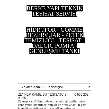
BERKE YAPI TEKNİK
TESİSAT SERVİSİ
HİDROFOR - GÖMME
REZERVUAR - PETEK
TEMİZLİĞİ - TESİSAT -
DALGIÇ POMPA -
GENLEŞME TANKI
0 533 202 90 55 - 0
537 497 87 35
ZEYNEP KAMİL SU TESİSATÇISI 0 533 202
90 55
Zeynep kamil Semtinde oturan elit müşterilerimize
daha yakın olabilmek, sürekli ve hızlı ve acil tesisat
hizmeti verebilmek için cevizli su tesisatçısı