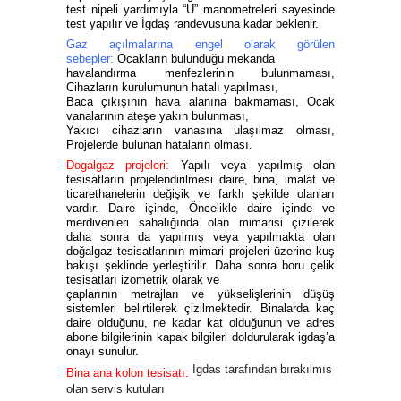
test nipeli yardımıyla “U” manometreleri sayesinde
test yapılır ve İgdaş randevusuna kadar beklenir.
Gaz açılmalarına engel olarak görülen
sebepler:
Ocakların bulunduğu mekanda
havalandırma menfezlerinin bulunmaması,
Cihazların kurulumunun hatalı yapılması,
Baca çıkışının hava alanına bakmaması, Ocak
vanalarının ateşe yakın bulunması,
Yakıcı cihazların vanasına ulaşılmaz olması,
Projelerde bulunan hataların olması.
Dogalgaz projeleri:
Yapılı veya yapılmış olan
tesisatların projelendirilmesi daire, bina, imalat ve
ticarethanelerin değişik ve farklı şekilde olanları
vardır. Daire içinde, Öncelikle daire içinde ve
merdivenleri sahalığında olan mimarisi çizilerek
daha sonra da yapılmış veya yapılmakta olan
doğalgaz tesisatlarının mimari projeleri üzerine kuş
bakışı şeklinde yerleştirilir. Daha sonra boru çelik
tesisatları izometrik olarak ve
çaplarının metrajları ve yükselişlerinin düşüş
sistemleri belirtilerek çizilmektedir. Binalarda kaç
daire olduğunu, ne kadar kat olduğunun ve adres
abone bilgilerinin kapak bilgileri doldurularak igdaş’a
onayı sunulur.
İgdas tarafından bırakılmıs
Bina ana kolon tesisatı:
olan servis kutuları