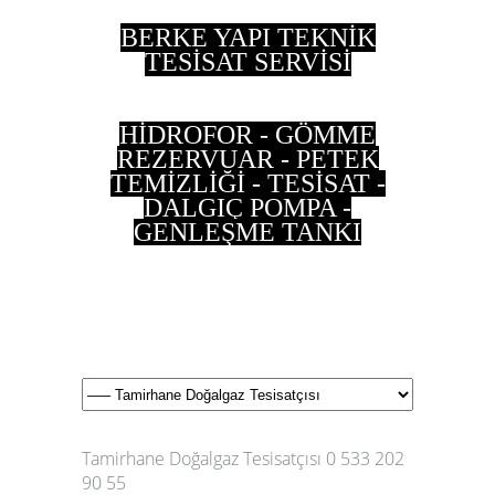
BERKE YAPI TEKNİK
TESİSAT SERVİSİ
HİDROFOR - GÖMME
REZERVUAR - PETEK
TEMİZLİĞİ - TESİSAT -
DALGIÇ POMPA -
GENLEŞME TANKI
0 533 202 90 55 - 0
537 497 87 35
Tamirhane Doğalgaz Tesisatçısı 0 533 202
90 55