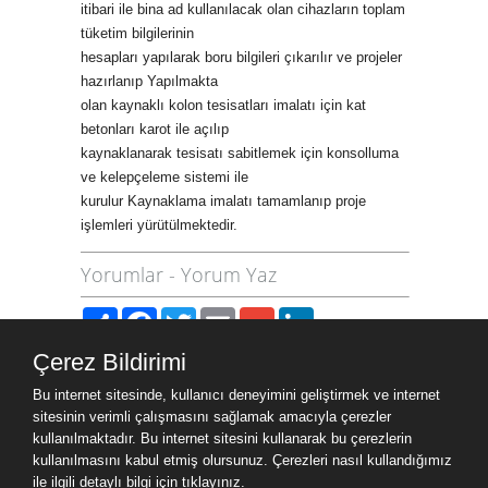
itibari ile bina ad kullanılacak olan cihazların toplam
tüketim bilgilerinin
hesapları yapılarak boru bilgileri çıkarılır ve projeler
hazırlanıp Yapılmakta
olan kaynaklı kolon tesisatları imalatı için kat
betonları karot ile açılıp
kaynaklanarak tesisatı sabitlemek için konsolluma
ve kelepçeleme sistemi ile
kurulur Kaynaklama imalatı tamamlanıp proje
işlemleri yürütülmektedir.
Yorumlar
-
Yorum Yaz
Paylaş
Facebook
Twitter
Email
Gmail
LinkedIn
Çerez Bildirimi
Site Haritası
Bu internet sitesinde, kullanıcı deneyimini geliştirmek ve internet
Site Haritası
sitesinin verimli çalışmasını sağlamak amacıyla çerezler
kullanılmaktadır. Bu internet sitesini kullanarak bu çerezlerin
kullanılmasını kabul etmiş olursunuz. Çerezleri nasıl kullandığımız
Ziyaret Bilgileri
ile ilgili detaylı bilgi için
tıklayınız.