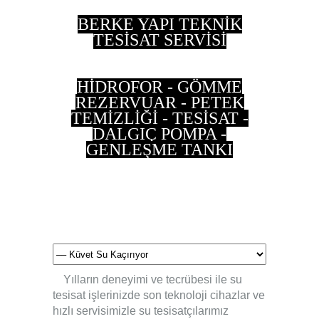
BERKE YAPI TEKNİK
TESİSAT SERVİSİ
HİDROFOR - GÖMME
REZERVUAR - PETEK
TEMİZLİĞİ - TESİSAT -
DALGIÇ POMPA -
GENLEŞME TANKI
0 533 202 90 55 - 0
537 497 87 35
Yılların deneyimi ve tecrübesi ile su
tesisat işlerinizde son teknoloji cihazlar ve
hızlı servisimizle su tesisatçılarımız