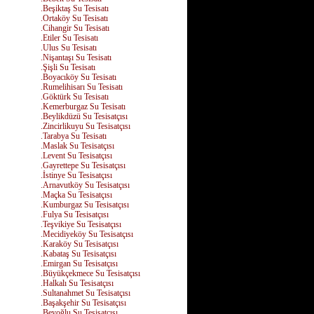
.Beşiktaş Su Tesisatı
.Ortaköy Su Tesisatı
.Cihangir Su Tesisatı
.Etiler Su Tesisatı
.Ulus Su Tesisatı
.Nişantaşı Su Tesisatı
.Şişli Su Tesisatı
.Boyacıköy Su Tesisatı
.Rumelihisarı Su Tesisatı
.Göktürk Su Tesisatı
.Kemerburgaz Su Tesisatı
.Beylikdüzü Su Tesisatçısı
.Zincirlikuyu Su Tesisatçısı
.Tarabya Su Tesisatı
.Maslak Su Tesisatçısı
.Levent Su Tesisatçısı
.Gayrettepe Su Tesisatçısı
.İstinye Su Tesisatçısı
.Arnavutköy Su Tesisatçısı
.Maçka Su Tesisatçısı
.Kumburgaz Su Tesisatçısı
.Fulya Su Tesisatçısı
.Teşvikiye Su Tesisatçısı
.Mecidiyeköy Su Tesisatçısı
.Karaköy Su Tesisatçısı
.Kabataş Su Tesisatçısı
.Emirgan Su Tesisatçısı
.Büyükçekmece Su Tesisatçısı
.Halkalı Su Tesisatçısı
.Sultanahmet Su Tesisatçısı
.Başakşehir Su Tesisatçısı
.Beyoğlu Su Tesisatçısı