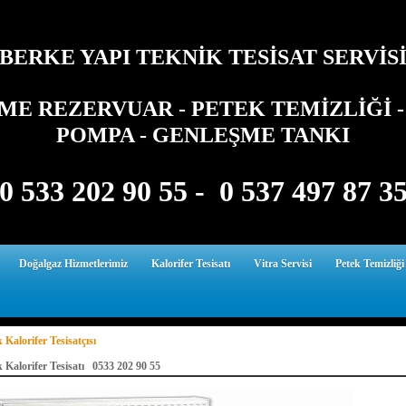
BERKE YAPI TEKNİK TESİSAT SERVİS
E REZERVUAR - PETEK TEMİZLİĞİ - 
POMPA - GENLEŞME TANKI
0 533 202 90 55 - 0 537 497 87 3
Doğalgaz Hizmetlerimiz
Kalorifer Tesisatı
Vitra Servisi
Petek Temizliği
 Kalorifer Tesisatçısı
 Kalorifer Tesisatı 0533 202 90 55