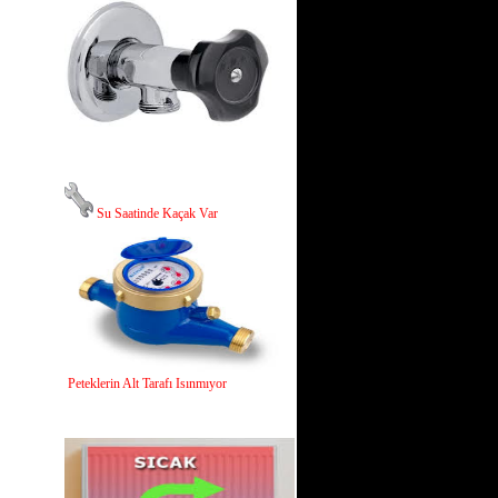
Su Saatinde Kaçak Var
Peteklerin Alt Tarafı Isınmıyor