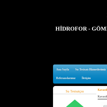
HİDROFOR - GÖMM
Ana Sayfa
Su Tesisatı Hizmetlerimiz
Referanslarımız
İletişim
Kavacık
Su Tesisatçısı
Kavacık