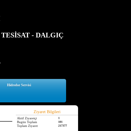
İ
TESİSAT - DALGIÇ
5
Hidrofor Servisi
Ziyaret Bilgileri
Aktif Ziyaretçi
1
Bugün Toplam
101
Toplam Ziyaret
217377