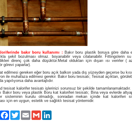
loriferinde bakır boru kullanımı :
Bakır boru plastik boruya göre daha es
ıkla şekil bozulması olmaz. boyanabilir veya cilalanabilir. Fittingslerin s
dikleri direnç çok daha düşüktür.Metal oldukları için dışarı ısı verirler ( 
r görevi yaparlar).
 edilmesi gereken eğer boru açık balkon yada dış yüzeyden geçerse bu kısı
yon ile muhafaza edilmesi gerekir. Bakır boru tesisatı; Tesisat açıktan, görülebi
a yapılıyorsa daha avantajlıdır.
tesisat kalorifer tesisatı işlerinizi sorunsuz bir şekilde tamamlanamaktadır. 
tı Bakır boru veya plastik Boru kat kaloriferi tesisatı; Bina veya evlerde altya
fer sisteminin kurulu olmadığı, sonradan mekan içinde kat kaloriferi si
ası için en uygun, estetik ve sağlıklı tesisat yöntemidir.
Paylaş
Facebook
Twitter
Email
Gmail
LinkedIn