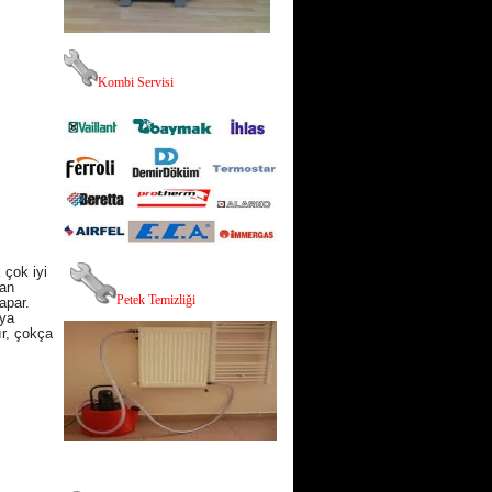
K
ombi Servisi
 çok iyi
man
P
etek Temizliği
apar.
oya
ır, çokça