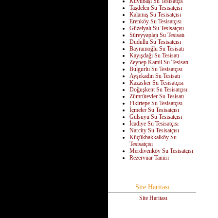
Kuyubaşı Su Tesisatçıs
Taşdelen Su Tesisatçısı
Kalamış Su Tesisatçısı
Erenköy Su Tesisatçısı
Güzelyalı Su Tesisatçısı
Süreyyaplajı Su Tesisatı
Dudullu Su Tesisatçısı
Bayramoğlu Su Tesisatı
Kayışdağı Su Tesisatı
Zeynep Kamil Su Tesisatı
Bulgurlu Su Tesisatçısı
Ayşekadın Su Tesisatı
Kazasker Su Tesisatçısı
Doğuşkent Su Tesisatçısı
Zümrütevler Su Tesisatı
Fikirtepe Su Tesisatçısı
İçmeler Su Tesisatçısı
Gülsuyu Su Tesisatçısı
İcadiye Su Tesisatçısı
Narcity Su Tesisatçısı
Küçükbakkalköy Su
Tesisatçısı
Merdivenköy Su Tesisatçısı
Rezervuar Tamiri
Site Haritası
Site Haritası