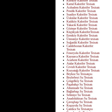
Kurtköy Kalorifer Tesisatı
Kartal Kalorifer Tesisatı
Acıbadem Kalorifer Tesisatı
Pendik Kalorifer Tesisatı
Suadiye Kalorifer Tesisatı
Üsküdar Kalorifer Tesisatı
Kadıköy Kalorifer Tesisatı
Yakacık Kalorifer Tesisatı
Göztepe Kalorifer Tesisatı
Küçükyalı KaloriferTesisatı
Erenköy Kalorifer Tesisatı
Ümraniye Kalorifer tesisatı
Soğanlık Kalorifer Tesisatı
Caddebostan Kalorifer
Tesisatı
Feneryolu Kalorifer Tesisatı
Kaynarca Kalorifer Tesisatı
Acarkent Kalorifer Tesisatı
Atalar Kalorifer Tesisatı
Cevizli Kalorifer Tesisatı
Kozyatağı Kalorifer Tesisatı
Beykoz Su Tesisatçısı
Beylerbeyi Su Tesisatı
Çengelköy Su Tesisatı
Paşabahçe Su Tesisatı
Altunizade Su Tesisatı
Bağlarbaşı Su Tesisatı
Selimiye Su Tesisatı
Anadoluhisarı Su Tesisatı
Çavuşbaşı Su Tesisatı
Koşuyolu Su Tesisatı
Çamlıca Su Tesisatçısı