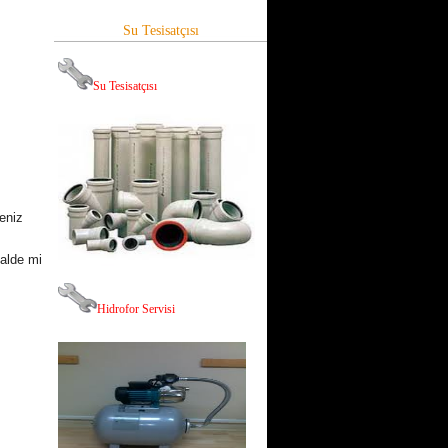
Su Tesisatçısı
Su Tesisatçısı
eniz
halde mi
,
Hid
rofor Servisi