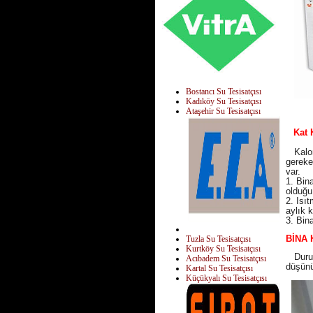
Bostancı Su Tesisatçısı
Kadıköy Su Tesisatçısı
Ataşehir Su Tesisatçısı
Kat Ka
Kalori
gereke
var.
1. Bin
olduğu
2. Isı
aylık 
3. Bin
BİNA 
Tuzla Su Tesisatçısı
Kurtköy Su Tesisatçısı
Durum 
Acıbadem Su Tesisatçısı
düşünü
Kartal Su Tesisatçısı
Küçükyalı Su Tesisatçısı