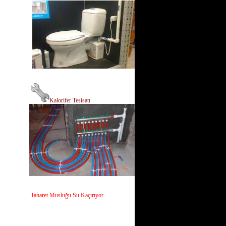
Kalorifer Tesisatı
Taharet Musluğu Su Kaçırıyor