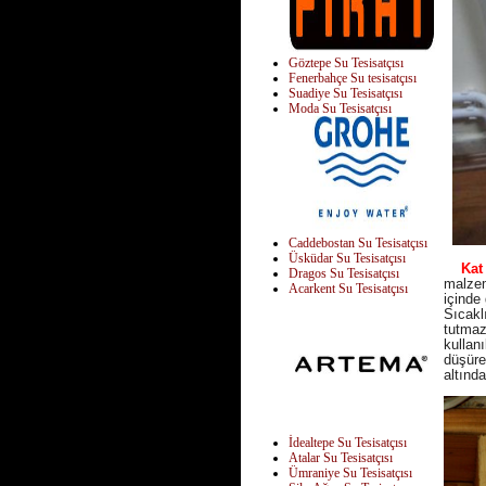
Göztepe Su Tesisatçısı
Fenerbahçe Su tesisatçısı
Suadiye Su Tesisatçısı
Moda Su Tesisatçısı
Caddebostan Su Tesisatçısı
Üsküdar Su Tesisatçısı
Kat ka
Dragos Su Tesisatçısı
malzem
Acarkent Su Tesisatçısı
içinde 
Sıcakl
tutmaz
kullanı
düşüre
altında
İdealtepe Su Tesisatçısı
Atalar Su Tesisatçısı
Ümraniye Su Tesisatçısı