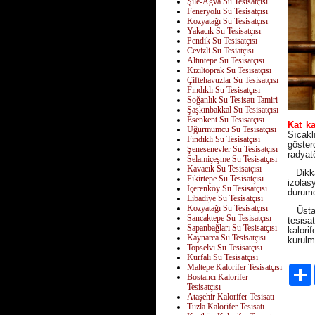
Şile-Ağva Su Tesisatçısı
Feneryolu Su Tesisatçısı
Kozyatağı Su Tesisatçısı
Yakacık Su Tesisatçısı
Pendik Su Tesisatçısı
Cevizli Su Tesiatçısı
Altıntepe Su Tesisatçısı
Kızıltoprak Su Tesisatçısı
Çiftehavuzlar Su Tesisatçısı
Fındıklı Su Tesisatçısı
Soğanlık Su Tesisatı Tamiri
Şaşkınbakkal Su Tesisatçısı
Esenkent Su Tesisatçısı
Kat ka
Uğurmumcu Su Tesisatçısı
Sıcakl
Fındıklı Su Tesisatçısı
göster
Şenesenevler Su Tesisatçısı
radyatö
Selamiçeşme Su Tesisatçısı
Kavacık Su Tesisatçısı
Dikkat
Fikirtepe Su Tesisatçısı
izolas
İçerenköy Su Tesisatçısı
durumd
Libadiye Su Tesisatçısı
Kozyatağı Su Tesisatçısı
Üstad 
Sancaktepe Su Tesisatçısı
tesisa
Sapanbağları Su Tesisatçısı
kalori
Kaynarca Su Tesisatçısı
kurulm
Topselvi Su Tesisatçısı
Kurfalı Su Tesisatçısı
Maltepe Kalorifer Tesisatçısı
Bostancı Kalorifer
Tesisatçısı
Ataşehir Kalorifer Tesisatı
Tuzla Kalorifer Tesisatı