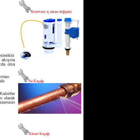
R
ezervuar iç takım değişimi
tetiktir.
u akışına
azda olsa
mları
lir
Su Kaçağı
Kalorifer
pı olarak
steminin
Klozet Kaçağı