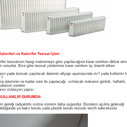
loriferi ve Kalorifer Tesisat İşleri
fer tesisatının hangi malzemeye göre yapılacağına karar verirken dikkat etm
n unsurlar. Bize göre tesisat yöntemine karar verirken üç önemli etken
anın yada tesisatı yapılacak dairenin altyapı aşamasında mı? yada kullanılır 
 ?
tma işleminin ne kadar süre ile yapılacağı. ısıtılacak mekanın günlük, haftalık
kullanım süreleri.
anın izolasyon yapısı
KULLANILIR DURUMDA:
gereği radyatörlü ısıtma sistemi daha uygundur. Boruların açıkta gideceği
ldüğünde ya bakır borulu yada plastik borulu tesisatı tercih edeceksiniz.