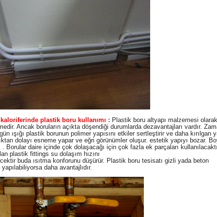
loriferinde plastik boru kullanımı :
Plastik boru altyapı malzemesi olarak
edir. Ancak boruların açıkta döşendiği durumlarda dezavantajları vardır. Za
gün ışığı plastik borunun polimer yapısını etkiler sertleştirir ve daha kırılgan y
ıktan dolayı esneme yapar ve eğri görünümler oluşur. estetik yapıyı bozar. B
 . Borular daire içinde çok dolaşacağı için çok fazla ek parçaları kullanılacakt
lan plastik fittings su dolaşım hızını
cektir buda ısıtma konforunu düşürür.
Plastik boru tesisatı gizli yada beton
 yapılabiliyorsa daha avantajlıdır.