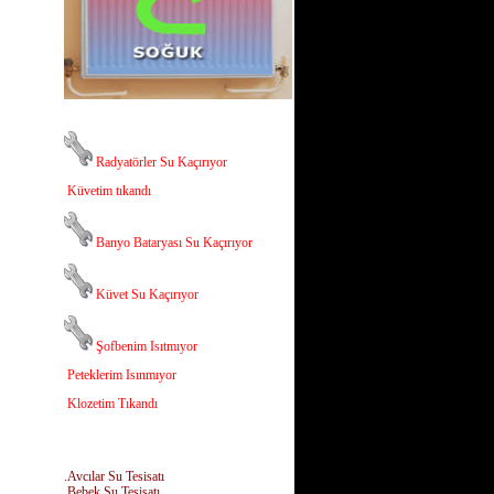
Radyatörler Su Kaçırıyor
Küvetim tıkandı
Banyo Bataryası Su Kaçırıyor
Küvet Su Kaçırıyor
Şofbenim Isıtmıyor
Peteklerim Isınmıyor
Klozetim Tıkandı
.Avcılar Su Tesisatı
.Bebek Su Tesisatı