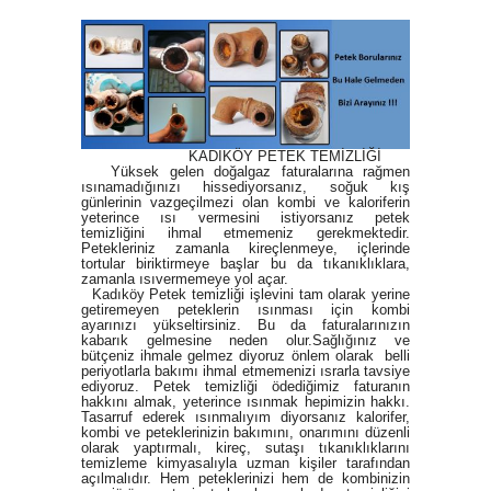
KADIKÖY PETEK TEMİZLİĞİ
Yüksek gelen doğalgaz faturalarına rağmen
ısınamadığınızı hissediyorsanız, soğuk kış
günlerinin vazgeçilmezi olan kombi ve kaloriferin
yeterince ısı vermesini istiyorsanız petek
temizliğini ihmal etmemeniz gerekmektedir.
Petekleriniz zamanla kireçlenmeye, içlerinde
tortular biriktirmeye başlar bu da tıkanıklıklara,
zamanla ısıvermemeye yol açar.
Kadıköy Petek temizliği işlevini tam olarak yerine
getiremeyen peteklerin ısınması için kombi
ayarınızı yükseltirsiniz. Bu da faturalarınızın
kabarık gelmesine neden olur.Sağlığınız ve
bütçeniz ihmale gelmez diyoruz önlem olarak belli
periyotlarla bakımı ihmal etmemenizi ısrarla tavsiye
ediyoruz.
Petek temizliği
ödediğimiz faturanın
hakkını almak, yeterince ısınmak hepimizin hakkı.
Tasarruf ederek ısınmalıyım diyorsanız kalorifer,
kombi ve peteklerinizin bakımını, onarımını düzenli
olarak yaptırmalı, kireç, sutaşı tıkanıklıklarını
temizleme kimyasalıyla uzman kişiler tarafından
açılmalıdır. Hem peteklerinizi hem de kombinizin