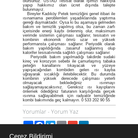
olursunuz. ÜSTAD Tesisat olarak işimizi hakkıyla
yapıp hakkımız olan ücret dışında talepte
bulunmayız.
Bireyler Kadıköy Petek temizliğini genel itibari ile
ısınamama peroblemleri yaşadıklarında yaptırma
gereği duymaktadır. Oysa ki bu aşamaya gelmeden
bakım ve temizlik yapılmış olsa, bu zaman zarfı
içerisinde enerji kaybı önlenmiş olur, maksimum
verimde sistemin çalışması sağlanır, tesisatın ve
kombinin ekonomik ömrü uzar ve yüksek
performansta çalışması sağlanır. Periyodik olarak
bakım yapıldığında ,tasarruf sağlanmış olup
kalorifer tesisatınında sağlıklı çalışması sağlanır.
Periyodik bakım yapılmadığı takdirde sudaki
kireç ve korozyon sebebi ile çamurlaşmış tabaka
peteğin kanallarını tıkayacak ve yüzeye
yapışacağından kombiden gelen ısı kayba
uğrayarak sıcaklığı iletebilecektir. Bu durumda
kombinin yüksek derecede çalışması yeterli
olmayacak bekledeğiniz ısınmayı
sağlayamayacaksınız. Gereksiz ısı kayıplarını
önlemek ödediğiniz faturanın karşılığında gerçek
ısınma sağlayabilmek için radyatör temizliğinde
kombi bakımında geç kalmayın. 0 533 202 90 55
Yorumlar
-
Yorum Yaz
Paylaş
Facebook
Twitter
Email
Gmail
LinkedIn
Çerez Bildirimi
Site Haritası