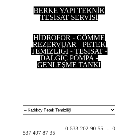
BERKE YAPI TEKNİK
TESİSAT SERVİSİ
HİDROFOR - GÖMME
REZERVUAR - PETEK
TEMİZLİĞİ - TESİSAT -
DALGIÇ POMPA -
GENLEŞME TANKI
0 533 202 90 55 - 0
537 497 87 35
0 533 202 90 55 - 0
537 497 87 35