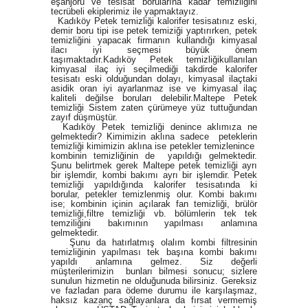
eşanjörü ve tesisat borularına kadar temizliğini
tecrübeli ekiplerimiz ile yapmaktayız.
Kadıköy Petek temizliği kalorifer tesisatınız eski,
demir boru tipi ise petek temiziği yaptırırken, petek
temizliğini yapacak firmanın kullandığı kimyasal
ilacı iyi seçmesi büyük önem
taşımaktadır.Kadıköy Petek temizliğikullanılan
kimyasal ilaç iyi seçilmediği takdirde kalorifer
tesisatı eski olduğundan dolayı, kimyasal ilaçtaki
asidik oran iyi ayarlanmaz ise ve kimyasal ilaç
kaliteli değilse boruları delebilir.Maltepe Petek
temizliği Sistem zaten çürümeye yüz tuttuğundan
zayıf düşmüştür.
Kadıköy Petek temizliği denince aklımıza ne
gelmektedir? Kimimizin aklına sadece peteklerin
temizliği kimimizin aklına ise petekler temizlenince
kombinin temizliğinin de yapıldığı gelmektedir.
Şunu belirtmek gerek Maltepe petek temizliği ayrı
bir işlemdir, kombi bakımı ayrı bir işlemdir. Petek
temizliği yapıldığında kalorifer tesisatında ki
borular, petekler temizlenmiş olur. Kombi bakımı
ise; kombinin içinin açılarak fan temizliği, brülör
temizliği,filtre temizliği vb. bölümlerin tek tek
temziliğini bakımının yapılması anlamına
gelmektedir.
Şunu da hatırlatmış olalım kombi filtresinin
temizliğinin yapılması tek başına kombi bakımı
yapıldı anlamına gelmez. Siz değerli
müşterilerimizin bunları bilmesi sonucu; sizlere
sunulun hizmetin ne olduğunuda bilirsiniz. Gereksiz
ve fazladan para ödeme durumu ile karşılaşmaz,
haksız kazanç sağlayanlara da fırsat vermemiş