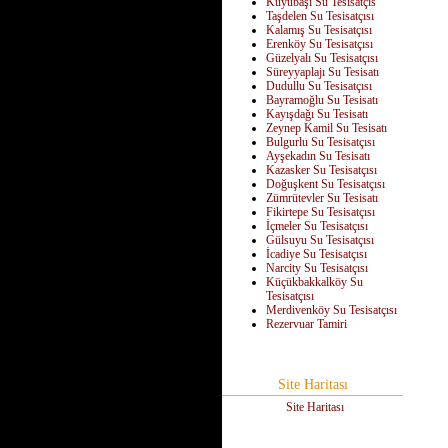
Kuyubaşı Su Tesisatçıs
Taşdelen Su Tesisatçısı
Kalamış Su Tesisatçısı
Erenköy Su Tesisatçısı
Güzelyalı Su Tesisatçısı
Süreyyaplajı Su Tesisatı
Dudullu Su Tesisatçısı
Bayramoğlu Su Tesisatı
Kayışdağı Su Tesisatı
Zeynep Kamil Su Tesisatı
Bulgurlu Su Tesisatçısı
Ayşekadın Su Tesisatı
Kazasker Su Tesisatçısı
Doğuşkent Su Tesisatçısı
Zümrütevler Su Tesisatı
Fikirtepe Su Tesisatçısı
İçmeler Su Tesisatçısı
Gülsuyu Su Tesisatçısı
İcadiye Su Tesisatçısı
Narcity Su Tesisatçısı
Küçükbakkalköy Su
Tesisatçısı
Merdivenköy Su Tesisatçısı
Rezervuar Tamiri
Site Haritası
Site Haritası