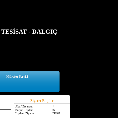
İ
TESİSAT - DALGIÇ
5
Hidrofor Servisi
Ziyaret Bilgileri
Aktif Ziyaretçi
1
Bugün Toplam
85
Toplam Ziyaret
217361