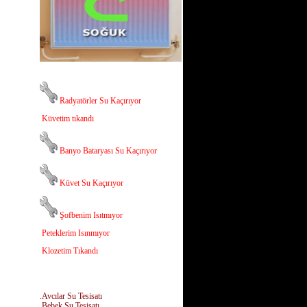
Radyatörler Su Kaçırıyor
Küvetim tıkandı
Banyo Bataryası Su Kaçırıyor
Küvet Su Kaçırıyor
Şofbenim Isıtmıyor
Peteklerim Isınmıyor
Klozetim Tıkandı
.Avcılar Su Tesisatı
.Bebek Su Tesisatı