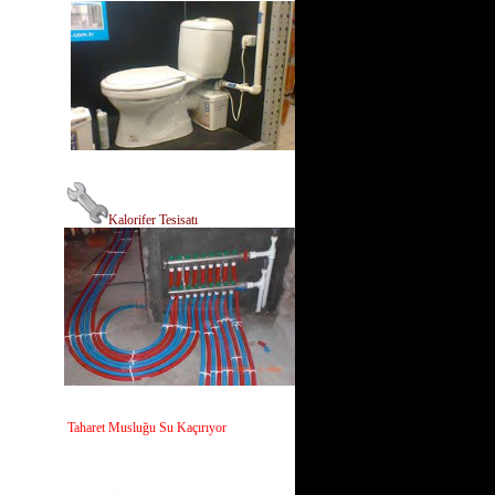
Kalorifer Tesisatı
Taharet Musluğu Su Kaçırıyor