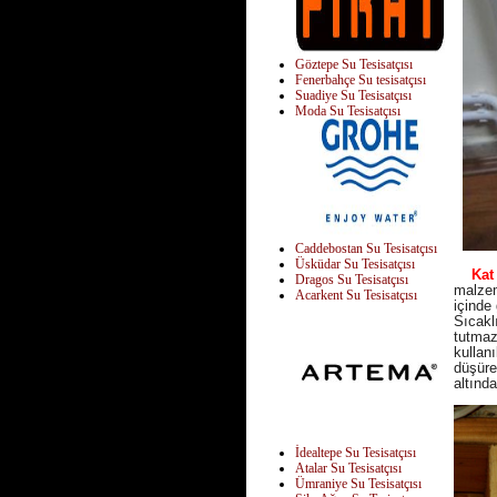
Göztepe Su Tesisatçısı
Fenerbahçe Su tesisatçısı
Suadiye Su Tesisatçısı
Moda Su Tesisatçısı
Caddebostan Su Tesisatçısı
Üsküdar Su Tesisatçısı
Kat ka
Dragos Su Tesisatçısı
malzem
Acarkent Su Tesisatçısı
içinde 
Sıcakl
tutmaz
kullanı
düşüre
altında
İdealtepe Su Tesisatçısı
Atalar Su Tesisatçısı
Ümraniye Su Tesisatçısı