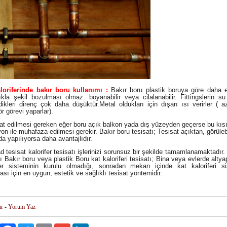
loriferinde bakır boru kullanımı :
Bakır boru plastik boruya göre daha es
ıkla şekil bozulması olmaz. boyanabilir veya cilalanabilir. Fittingslerin s
dikleri direnç çok daha düşüktür.Metal oldukları için dışarı ısı verirler ( 
r görevi yaparlar).
 edilmesi gereken eğer boru açık balkon yada dış yüzeyden geçerse bu kısı
yon ile muhafaza edilmesi gerekir. Bakır boru tesisatı; Tesisat açıktan, görülebi
a yapılıyorsa daha avantajlıdır.
tesisat kalorifer tesisatı işlerinizi sorunsuz bir şekilde tamamlanamaktadır. 
tı Bakır boru veya plastik Boru kat kaloriferi tesisatı; Bina veya evlerde altya
fer sisteminin kurulu olmadığı, sonradan mekan içinde kat kaloriferi si
ası için en uygun, estetik ve sağlıklı tesisat yöntemidir.
ar
-
Yorum Yaz