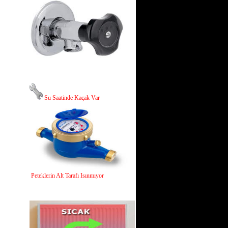
Su Saatinde Kaçak Var
Peteklerin Alt Tarafı Isınmıyor