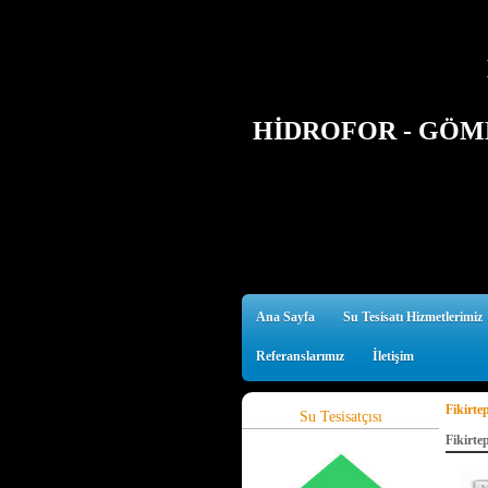
HİDROFOR - GÖMM
Ana Sayfa
Su Tesisatı Hizmetlerimiz
Referanslarımız
İletişim
Fikirtep
Su Tesisatçısı
Fikirte