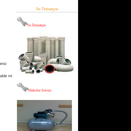
Su Tesisatçısı
Su Tesisatçısı
eniz
halde mi
,
Hid
rofor Servisi