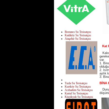
Bostancı Su Tesisatçısı
Kadıköy Su Tesisatçısı
Ataşehir Su Tesisatçısı
Kat Ka
Kalori
gereke
var.
1. Bin
olduğu
2. Isı
aylık 
3. Bin
BİNA 
Tuzla Su Tesisatçısı
Kurtköy Su Tesisatçısı
Durum 
Acıbadem Su Tesisatçısı
düşünü
Kartal Su Tesisatçısı
Küçükyalı Su Tesisatçısı