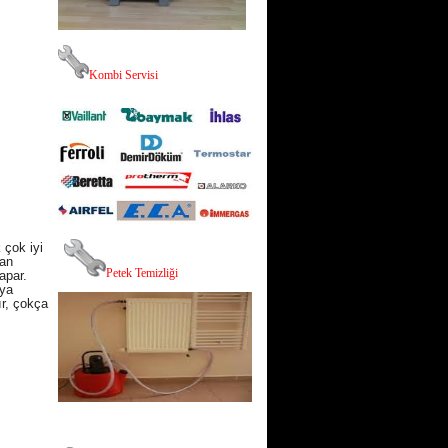
K
ombi Servisi
 çok iyi
man
P
etek Temizliği
apar.
oya
ır, çokça