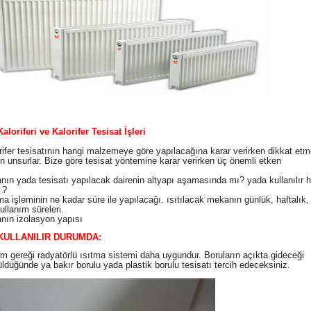
loriferi ve Kalorifer Tesisat İşleri
fer tesisatının hangi malzemeye göre yapılacağına karar verirken dikkat etm
n unsurlar. Bize göre tesisat yöntemine karar verirken üç önemli etken
anın yada tesisatı yapılacak dairenin altyapı aşamasında mı? yada kullanılır 
 ?
tma işleminin ne kadar süre ile yapılacağı. ısıtılacak mekanın günlük, haftalık
kullanım süreleri.
anın izolasyon yapısı
KULLANILIR DURUMDA:
gereği radyatörlü ısıtma sistemi daha uygundur. Boruların açıkta gideceği
ldüğünde ya bakır borulu yada plastik borulu tesisatı tercih edeceksiniz.