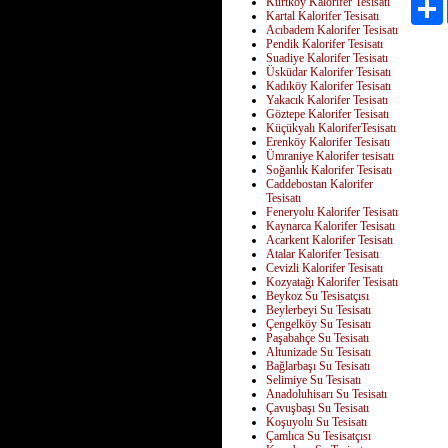
Kurtköy Kalorifer Tesisatı
Kartal Kalorifer Tesisatı
Acıbadem Kalorifer Tesisatı
Pendik Kalorifer Tesisatı
Suadiye Kalorifer Tesisatı
Üsküdar Kalorifer Tesisatı
Kadıköy Kalorifer Tesisatı
Yakacık Kalorifer Tesisatı
Göztepe Kalorifer Tesisatı
Küçükyalı KaloriferTesisatı
Erenköy Kalorifer Tesisatı
Ümraniye Kalorifer tesisatı
Soğanlık Kalorifer Tesisatı
Caddebostan Kalorifer
Tesisatı
Feneryolu Kalorifer Tesisatı
Kaynarca Kalorifer Tesisatı
Acarkent Kalorifer Tesisatı
Atalar Kalorifer Tesisatı
Cevizli Kalorifer Tesisatı
Kozyatağı Kalorifer Tesisatı
Beykoz Su Tesisatçısı
Beylerbeyi Su Tesisatı
Çengelköy Su Tesisatı
Paşabahçe Su Tesisatı
Altunizade Su Tesisatı
Bağlarbaşı Su Tesisatı
Selimiye Su Tesisatı
Anadoluhisarı Su Tesisatı
Çavuşbaşı Su Tesisatı
Koşuyolu Su Tesisatı
Çamlıca Su Tesisatçısı