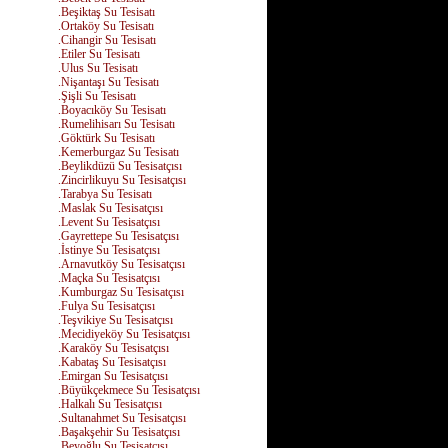
.Beşiktaş Su Tesisatı
.Ortaköy Su Tesisatı
.Cihangir Su Tesisatı
.Etiler Su Tesisatı
.Ulus Su Tesisatı
.Nişantaşı Su Tesisatı
.Şişli Su Tesisatı
.Boyacıköy Su Tesisatı
.Rumelihisarı Su Tesisatı
.Göktürk Su Tesisatı
.Kemerburgaz Su Tesisatı
.Beylikdüzü Su Tesisatçısı
.Zincirlikuyu Su Tesisatçısı
.Tarabya Su Tesisatı
.Maslak Su Tesisatçısı
.Levent Su Tesisatçısı
.Gayrettepe Su Tesisatçısı
.İstinye Su Tesisatçısı
.Arnavutköy Su Tesisatçısı
.Maçka Su Tesisatçısı
.Kumburgaz Su Tesisatçısı
.Fulya Su Tesisatçısı
.Teşvikiye Su Tesisatçısı
.Mecidiyeköy Su Tesisatçısı
.Karaköy Su Tesisatçısı
.Kabataş Su Tesisatçısı
.Emirgan Su Tesisatçısı
.Büyükçekmece Su Tesisatçısı
.Halkalı Su Tesisatçısı
.Sultanahmet Su Tesisatçısı
.Başakşehir Su Tesisatçısı
.Beyoğlu Su Tesisatçısı