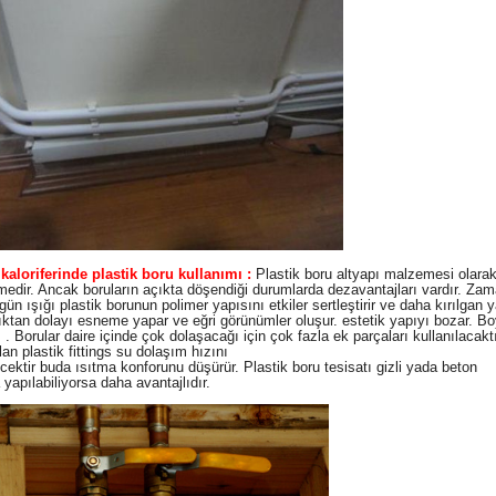
loriferinde plastik boru kullanımı :
Plastik boru altyapı malzemesi olarak
edir. Ancak boruların açıkta döşendiği durumlarda dezavantajları vardır. Za
gün ışığı plastik borunun polimer yapısını etkiler sertleştirir ve daha kırılgan y
ıktan dolayı esneme yapar ve eğri görünümler oluşur. estetik yapıyı bozar. B
 . Borular daire içinde çok dolaşacağı için çok fazla ek parçaları kullanılacakt
lan plastik fittings su dolaşım hızını
cektir buda ısıtma konforunu düşürür.
Plastik boru tesisatı gizli yada beton
 yapılabiliyorsa daha avantajlıdır.