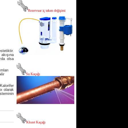
R
ezervuar iç takım değişimi
tetiktir.
u akışına
azda olsa
mları
lir
Su Kaçağı
Kalorifer
pı olarak
steminin
Klozet Kaçağı