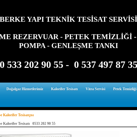
BERKE YAPI TEKNİK TESİSAT SERVİS
E REZERVUAR - PETEK TEMİZLİĞİ - 
POMPA - GENLEŞME TANKI
0 533 202 90 55 - 0 537 497 87 3
Doğalgaz Hizmetlerimiz
Kalorifer Tesisatı
Vitra Servisi
Petek Temizliği
e Kalorifer Tesisatçısı
pe Kalorifer Tesisatı 0533 202 90 55