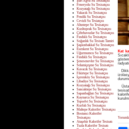
Şile-Ağva Su Tesisatçısı
Feneryolu Su Tesisatçısı
Kozyatağı Su Tesisatçısı
Yakacık Su Tesisatçısı
Pendik Su Tesisatçısı
Cevizli Su Tesiatçısı
Altıntepe Su Tesisatçısı
Kızıltoprak Su Tesisatçısı
Çiftehavuzlar Su Tesisatçısı
Fındıklı Su Tesisatçısı
Soğanlık Su Tesisatı Tamiri
Şaşkınbakkal Su Tesisatçısı
Esenkent Su Tesisatçısı
Kat ka
Uğurmumcu Su Tesisatçısı
Sıcakl
Fındıklı Su Tesisatçısı
göster
Şenesenevler Su Tesisatçısı
radyatö
Selamiçeşme Su Tesisatçısı
Kavacık Su Tesisatçısı
Dikkat
Fikirtepe Su Tesisatçısı
izolas
İçerenköy Su Tesisatçısı
durumd
Libadiye Su Tesisatçısı
Kozyatağı Su Tesisatçısı
Üstad 
Sancaktepe Su Tesisatçısı
tesisa
Sapanbağları Su Tesisatçısı
kalori
Kaynarca Su Tesisatçısı
kurulm
Topselvi Su Tesisatçısı
Kurfalı Su Tesisatçısı
Maltepe Kalorifer Tesisatçısı
Bostancı Kalorifer
Tesisatçısı
Yoruml
Ataşehir Kalorifer Tesisatı
Tuzla Kalorifer Tesisatı