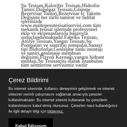
Su Tesisatı,Kalorifer Tesisatı,Hidrofor
Tamiri,Doğalgaz Tesisatı,Gömme
Rezervuar Tamiri,Rezervuar İç Takımı
Değişimi her türlü tamirat ve tadilat
işlerinizde
www.maltepesutesisatiservisi.com tüm
mekanik tesisat işlerinde profesyonel
ekip ve ekipmanlarıyla başarıyla
sonuçlandırmaktadır.Fabrika Tesisatı,
Atölye Tesisatı,Yangın Tesisatı,Su
Pompaları ve santrifuj pompalar,Sanayi
tipi Hidroforlar,Genleşme tankı montajı
ve tamiri,genleşme membran
değişimi,Fizyon Kaynağı,yangın hidrant
montajı,Su Tesisatçısı olarak istanbulun
tüm semtlerine servisimiz vardır
Çerez Bildirimi
Site Haritası
Bu internet sitesinde, kullanıcı deneyimini geliştirmek ve internet
Site Haritası
sitesinin verimli çalışmasını sağlamak amacıyla çerezler
kullanılmaktadır. Bu internet sitesini kullanarak bu çerezlerin
kullanılmasını kabul etmiş olursunuz. Çerezleri nasıl kullandığımız
Ziyaret Bilgileri
ile ilgili detaylı bilgi için
tıklayınız.
Aktif Ziyaretçi
4
Kabul Ediyorum
Bugün Toplam
57