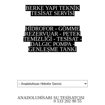
BERKE YAPI TEKNİK
TESİSAT SERVİSİ
HİDROFOR - GÖMME
REZERVUAR - PETEK
TEMİZLİĞİ - TESİSAT -
DALGIÇ POMPA -
GENLEŞME TANKI
0 533 202 90 55 - 0
537 497 87 35
ANADOLUHİSARI SU TESİSATÇISI
0 533 202 90 55